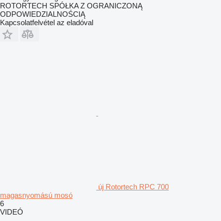
ROTORTECH SPÓŁKA Z OGRANICZONĄ
ODPOWIEDZIALNOŚCIĄ
Kapcsolatfelvétel az eladóval
új Rotortech RPC 700
magasnyomású mosó
6
VIDEÓ