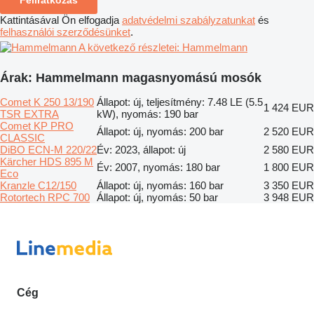
Kattintásával Ön elfogadja
adatvédelmi szabályzatunkat
és
felhasználói szerződésünket
.
A következő részletei: Hammelmann
Árak: Hammelmann magasnyomású mosók
Comet K 250 13/190
Állapot: új, teljesítmény: 7.48 LE (5.5
1 424 EUR
TSR EXTRA
kW), nyomás: 190 bar
Comet KP PRO
Állapot: új, nyomás: 200 bar
2 520 EUR
CLASSIC
DiBO ECN-M 220/22
Év: 2023, állapot: új
2 580 EUR
Kärcher HDS 895 M
Év: 2007, nyomás: 180 bar
1 800 EUR
Eco
Kranzle C12/150
Állapot: új, nyomás: 160 bar
3 350 EUR
Rotortech RPC 700
Állapot: új, nyomás: 50 bar
3 948 EUR
Cég