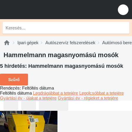
Ipari gépek
Autószervíz felszerelések
Autómosó ber
Hammelmann magasnyomású mosók
5 hirdetés:
Hammelmann magasnyomású mosók
Szűrő
Rendezés
:
Feltöltés dátuma
Feltöltés dátuma
Legdrágábbat a tetejére
Legolcsóbbat a tetejére
Gyártási év - újakat a tetejére
Gyártási év - régieket a tetejére