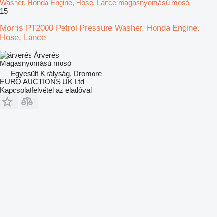
Washer, Honda Engine, Hose, Lance magasnyomású mosó
15
Morris PT2000 Petrol Pressure Washer, Honda Engine,
Hose, Lance
Árverés
Magasnyomású mosó
Egyesült Királyság, Dromore
EURO AUCTIONS UK Ltd
Kapcsolatfelvétel az eladóval