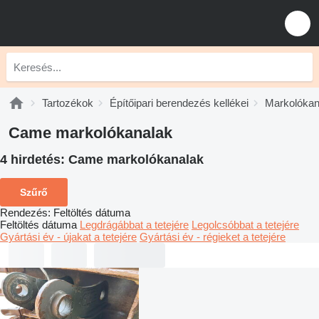
Tartozékok
Építőipari berendezés kellékei
Markolókan
Came markolókanalak
4 hirdetés:
Came markolókanalak
Szűrő
Rendezés
:
Feltöltés dátuma
Feltöltés dátuma
Legdrágábbat a tetejére
Legolcsóbbat a tetejére
Gyártási év - újakat a tetejére
Gyártási év - régieket a tetejére