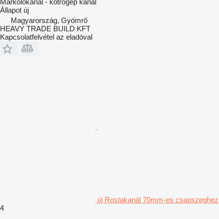
Markolókanál - kotrógép kanál
Állapot
új
Magyarország, Gyömrő
HEAVY TRADE BUILD KFT
Kapcsolatfelvétel az eladóval
új Rostakanál 70mm-es csapszeghez
4