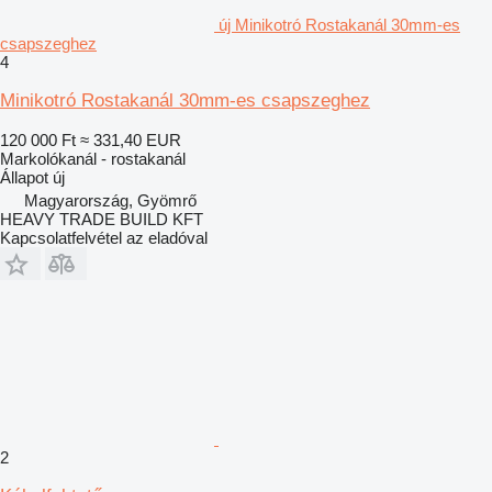
új Minikotró Rostakanál 30mm-es
csapszeghez
4
Minikotró Rostakanál 30mm-es csapszeghez
120 000 Ft
≈ 331,40 EUR
Markolókanál - rostakanál
Állapot
új
Magyarország, Gyömrő
HEAVY TRADE BUILD KFT
Kapcsolatfelvétel az eladóval
2