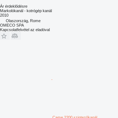
Ár érdeklődésre
Markolókanál - kotrógép kanál
2010
Olaszország, Rome
OMECO SPA
Kapcsolatfelvétel az eladóval
Came 2200 szintezőkanál