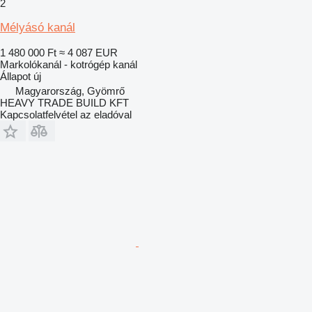
2
Mélyásó kanál
1 480 000 Ft
≈ 4 087 EUR
Markolókanál - kotrógép kanál
Állapot
új
Magyarország, Gyömrő
HEAVY TRADE BUILD KFT
Kapcsolatfelvétel az eladóval