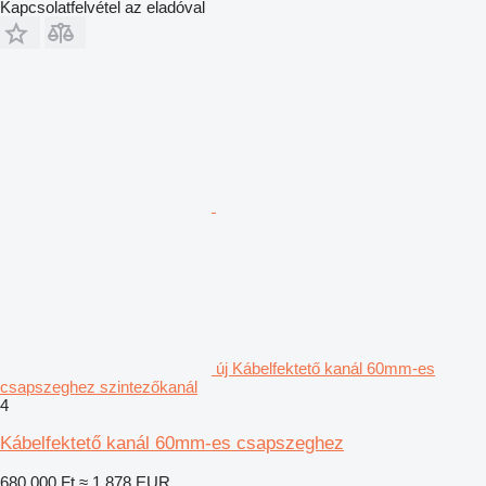
Kapcsolatfelvétel az eladóval
új Kábelfektető kanál 60mm-es
csapszeghez szintezőkanál
4
Kábelfektető kanál 60mm-es csapszeghez
680 000 Ft
≈ 1 878 EUR