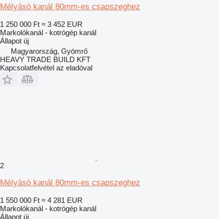
Mélyásó kanál 80mm-es csapszeghez
1 250 000 Ft
≈ 3 452 EUR
Markolókanál - kotrógép kanál
Állapot
új
Magyarország, Gyömrő
HEAVY TRADE BUILD KFT
Kapcsolatfelvétel az eladóval
2
Mélyásó kanál 80mm-es csapszeghez
1 550 000 Ft
≈ 4 281 EUR
Markolókanál - kotrógép kanál
Állapot
új