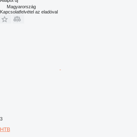
Állapot
új
Magyarország
Kapcsolatfelvétel az eladóval
3
HTB