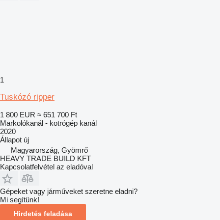
1
Tuskózó ripper
1 800 EUR
≈ 651 700 Ft
Markolókanál - kotrógép kanál
2020
Állapot
új
Magyarország, Gyömrő
HEAVY TRADE BUILD KFT
Kapcsolatfelvétel az eladóval
Gépeket vagy járműveket szeretne eladni?
Mi segítünk!
Hirdetés feladása