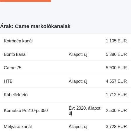
Árak: Came markolókanalak
Kotrógép kanál
1 105 EUR
Bontó kanál
Állapot: új
5 386 EUR
Came 75
5 900 EUR
HTB
Állapot: új
4 557 EUR
Kábelfektető
1 712 EUR
Év: 2020, állapot:
Komatsu Pc210-pc350
2 500 EUR
új
Mélyásó kanál
Állapot: új
3 728 EUR