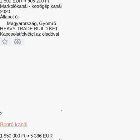
2 500 EUR
≈ 905 200 Ft
Markolókanál - kotrógép kanál
2020
Állapot
új
Magyarország, Gyömrő
HEAVY TRADE BUILD KFT
Kapcsolatfelvétel az eladóval
2
Bontó kanál
1 950 000 Ft
≈ 5 386 EUR