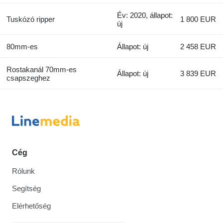
Év: 2020, állapot:
Tuskózó ripper
1 800 EUR
új
80mm-es
Állapot: új
2 458 EUR
Rostakanál 70mm-es
Állapot: új
3 839 EUR
csapszeghez
Cég
Rólunk
Segítség
Elérhetőség