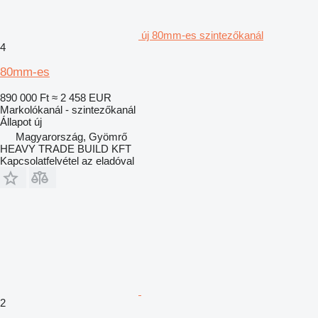
új 80mm-es szintezőkanál
4
80mm-es
890 000 Ft
≈ 2 458 EUR
Markolókanál - szintezőkanál
Állapot
új
Magyarország, Gyömrő
HEAVY TRADE BUILD KFT
Kapcsolatfelvétel az eladóval
2