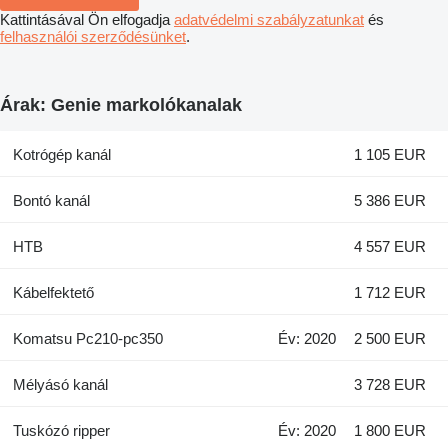
Kattintásával Ön elfogadja
adatvédelmi szabályzatunkat
és
felhasználói szerződésünket
.
Árak: Genie markolókanalak
Kotrógép kanál
1 105 EUR
Bontó kanál
5 386 EUR
HTB
4 557 EUR
Kábelfektető
1 712 EUR
Komatsu Pc210-pc350
Év: 2020
2 500 EUR
Mélyásó kanál
3 728 EUR
Tuskózó ripper
Év: 2020
1 800 EUR