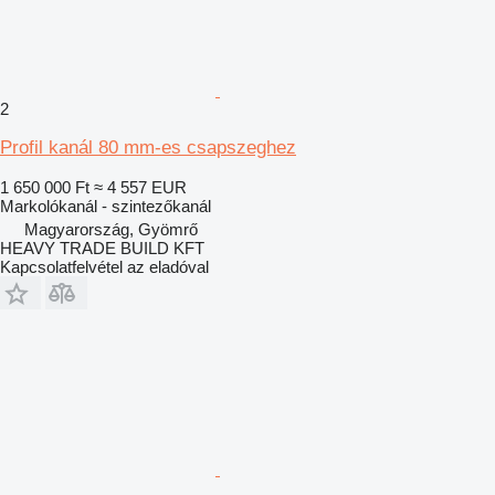
2
Profil kanál 80 mm-es csapszeghez
1 650 000 Ft
≈ 4 557 EUR
Markolókanál - szintezőkanál
Magyarország, Gyömrő
HEAVY TRADE BUILD KFT
Kapcsolatfelvétel az eladóval