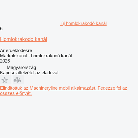
új homlokrakodó kanál
6
Homlokrakodó kanál
Ár érdeklődésre
Markolókanál - homlokrakodó kanál
2026
Magyarország
Kapcsolatfelvétel az eladóval
Elindítottuk az Machineryline mobil alkalmazást. Fedezze fel az
összes előnyét.