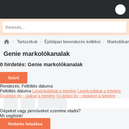
Tartozékok
Építőipari berendezés kellékei
Markolókan
Genie markolókanalak
0 hirdetés:
Genie markolókanalak
Szűrő
Rendezés
:
Feltöltés dátuma
Feltöltés dátuma
Legdrágábbat a tetejére
Legolcsóbbat a tetejére
Gyártási év - újakat a tetejére
Gyártási év - régieket a tetejére
Gépeket vagy járműveket szeretne eladni?
Mi segítünk!
Hirdetés feladása