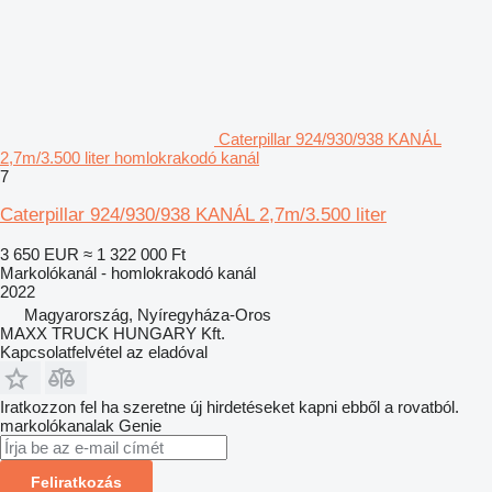
Caterpillar 924/930/938 KANÁL
2,7m/3.500 liter homlokrakodó kanál
7
Caterpillar 924/930/938 KANÁL 2,7m/3.500 liter
3 650 EUR
≈ 1 322 000 Ft
Markolókanál - homlokrakodó kanál
2022
Magyarország, Nyíregyháza-Oros
MAXX TRUCK HUNGARY Kft.
Kapcsolatfelvétel az eladóval
Iratkozzon fel ha szeretne új hirdetéseket kapni ebből a rovatból.
markolókanalak
Genie
Feliratkozás