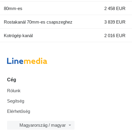
80mm-es
2 458 EUR
Rostakanál 70mm-es csapszeghez
3 839 EUR
Kotrógép kanál
2 016 EUR
Cég
Rólunk
Segítség
Elérhetőség
Magyarország / magyar