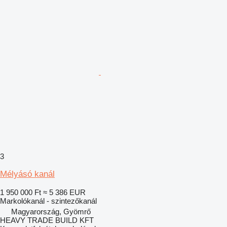
3
Mélyásó kanál
1 950 000 Ft
≈ 5 386 EUR
Markolókanál - szintezőkanál
Magyarország, Gyömrő
HEAVY TRADE BUILD KFT