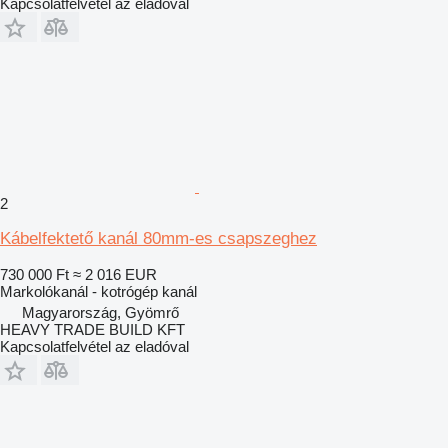
Kapcsolatfelvétel az eladóval
2
Kábelfektető kanál 80mm-es csapszeghez
730 000 Ft
≈ 2 016 EUR
Markolókanál - kotrógép kanál
Magyarország, Gyömrő
HEAVY TRADE BUILD KFT
Kapcsolatfelvétel az eladóval