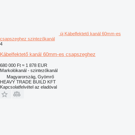
új Kábelfektető kanál 60mm-es
csapszeghez szintezőkanál
4
Kábelfektető kanál 60mm-es csapszeghez
680 000 Ft
≈ 1 878 EUR
Markolókanál - szintezőkanál
Magyarország, Gyömrő
HEAVY TRADE BUILD KFT
Kapcsolatfelvétel az eladóval