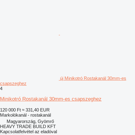
új Minikotró Rostakanál 30mm-es
csapszeghez
4
Minikotró Rostakanál 30mm-es csapszeghez
120 000 Ft
≈ 331,40 EUR
Markolókanál - rostakanál
Magyarország, Gyömrő
HEAVY TRADE BUILD KFT
Kapcsolatfelvétel az eladóval