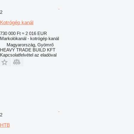
2
Kotrógép kanál
730 000 Ft
≈ 2 016 EUR
Markolókanál - kotrógép kanál
Magyarország, Gyömrő
HEAVY TRADE BUILD KFT
Kapcsolatfelvétel az eladóval
2
HTB