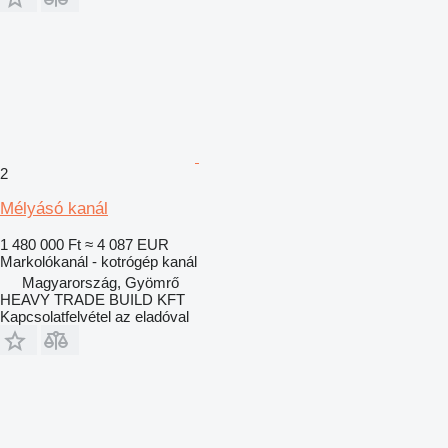
2
Mélyásó kanál
1 480 000 Ft
≈ 4 087 EUR
Markolókanál - kotrógép kanál
Magyarország, Gyömrő
HEAVY TRADE BUILD KFT
Kapcsolatfelvétel az eladóval