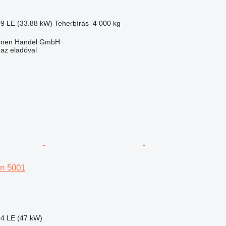
09 LE (33.88 kW)
Teherbírás
4 000 kg
inen Handel GmbH
 az eladóval
n 5001
94 LE (47 kW)