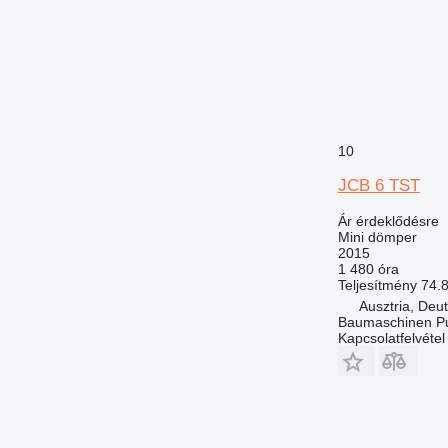
10
JCB 6 TST
Ár érdeklődésre
Mini dömper
2015
1 480 óra
Teljesítmény
74.
Ausztria, Deu
Baumaschinen P
Kapcsolatfelvétel