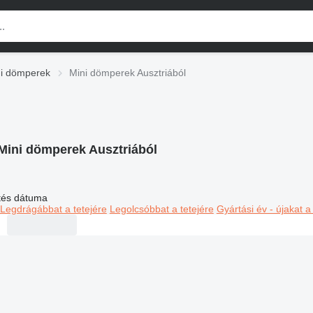
i dömperek
Mini dömperek Ausztriából
Mini dömperek Ausztriából
ltés dátuma
Legdrágábbat a tetejére
Legolcsóbbat a tetejére
Gyártási év - újakat a