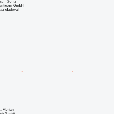
tsch Goritz
untigam GmbH
 az eladóval
t Florian
eich GmbH