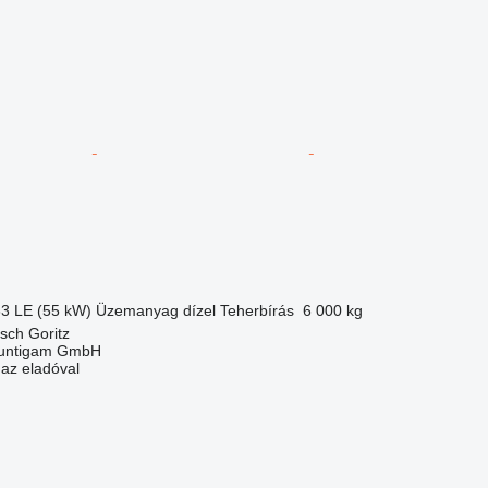
83 LE (55 kW)
Üzemanyag
dízel
Teherbírás
6 000 kg
tsch Goritz
untigam GmbH
 az eladóval