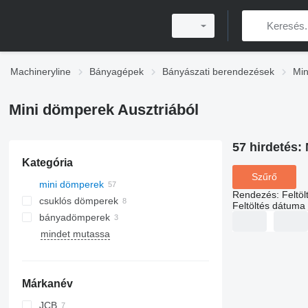
Machineryline
Bányagépek
Bányászati berendezések
Min
Mini dömperek Ausztriából
57 hirdetés:
Kategória
Szűrő
mini dömperek
Rendezés
:
Feltö
csuklós dömperek
Feltöltés dátuma
bányadömperek
mindet mutassa
Márkanév
JCB
D-series
Terex