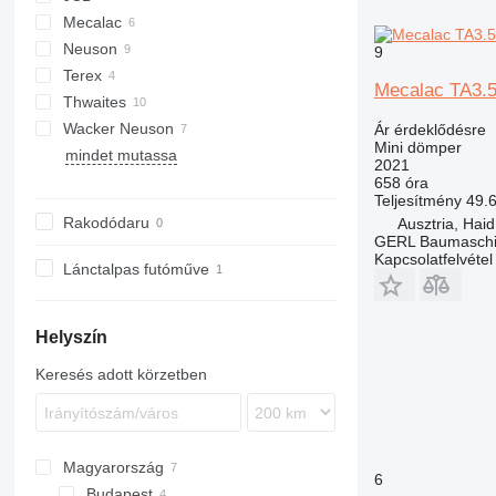
Mecalac
KC-series
Neuson
6
SW6
9
Terex
TA
1001
Mecalac TA3.
Thwaites
3001
TA
Wacker Neuson
4001
Ár érdeklődésre
Mini dömper
mindet mutassa
1001
2021
3001
658 óra
Teljesítmény
49.
5001
Rakodódaru
Ausztria, Haid
DW
GERL Baumasch
Kapcsolatfelvétel
Lánctalpas futóműve
Helyszín
Keresés adott körzetben
Magyarország
6
Budapest