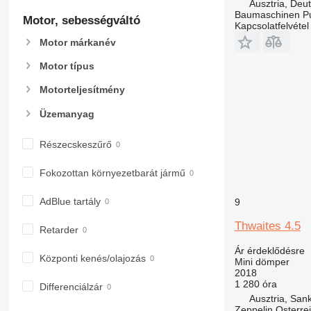
Ausztria, Deu
Baumaschinen P
Motor, sebességváltó
Kapcsolatfelvétel
Motor márkanév
Motor típus
Motorteljesítmény
Üzemanyag
Részecskeszűrő
Fokozottan környezetbarát jármű
AdBlue tartály
9
Thwaites 4.5
Retarder
Ár érdeklődésre
Központi kenés/olajozás
Mini dömper
2018
1 280 óra
Differenciálzár
Ausztria, Sank
Zeppelin Osterr