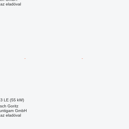
 az eladóval
83 LE (55 kW)
tsch Goritz
untigam GmbH
 az eladóval