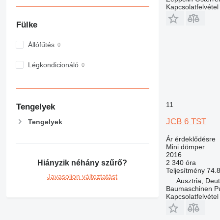
Kapcsolatfelvétel
Fülke
Állófűtés
Légkondicionáló
11
Tengelyek
JCB 6 TST
Tengelyek
Ár érdeklődésre
Mini dömper
2016
2 340 óra
Hiányzik néhány szűrő?
Teljesítmény
74.
Javasoljon változtatást
Ausztria, Deu
Baumaschinen P
Kapcsolatfelvétel