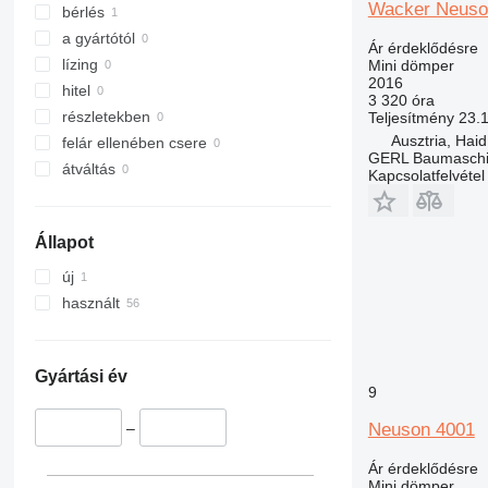
Villach
Wacker Neuso
bérlés
a gyártótól
Ár érdeklődésre
lízing
Mini dömper
2016
hitel
3 320 óra
részletekben
Teljesítmény
23.
Ausztria, Haid
felár ellenében csere
GERL Baumasch
átváltás
Kapcsolatfelvétel
Állapot
új
használt
Gyártási év
9
–
Neuson 4001
Ár érdeklődésre
Mini dömper