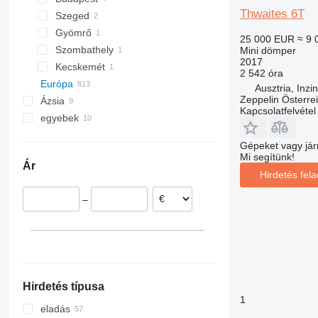
Thwaites 6T
Szeged
Gyömrő
25 000 EUR
≈ 9 
Szombathely
Mini dömper
2017
Kecskemét
2 542 óra
Európa
Ausztria, Inzi
Zeppelin Österre
Ázsia
Egyesült Királyság
Kapcsolatfelvétel
egyebek
Hollandia
Egyesült Arab Emirátusok
Lengyelország
Kína
Ukrajna
Gépeket vagy jár
Németország
Ghána
Mi segítünk!
Ár
Spanyolország
Hirdetés fel
Ausztria
–
Deutsch Goritz
Románia
Linz
Franciaország
mindet mutassa
Hellmonsödt
Innsbruck
Sooß
Hirdetés típusa
Sankt Florian
1
Bruck an der Leitha
eladás