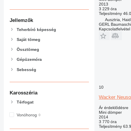
2013
3 229 óra
Teljesítmény
46.
Ausztria, Haid
Jellemzők
GERL Baumasch
Kapcsolatfelvétel
Teherbíró képesség
Saját tömeg
Össztömeg
Gépüzemóra
Sebesség
10
Karosszéria
Wacker Neuso
Térfogat
Ár érdeklődésre
Mini dömper
Vonóhorog
2014
3 770 óra
Teljesítmény
63.