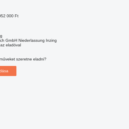
052 000 Ft
ng
ich GmbH Niederlassung Inzing
 az eladóval
műveket szeretne eladni?
adása