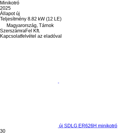
Minikotró
2025
Állapot
új
Teljesítmény
8.82 kW (12 LE)
Magyarország, Tárnok
SzerszámraFel Kft.
Kapcsolatfelvétel az eladóval
új SDLG ER626H minikotró
30