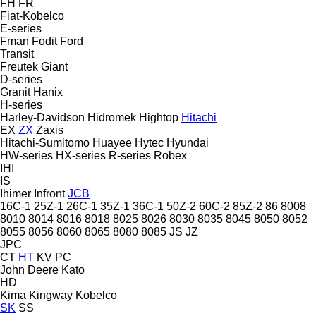
FH
FR
Fiat-Kobelco
E-series
Fman
Fodit
Ford
Transit
Freutek
Giant
D-series
Granit
Hanix
H-series
Harley-Davidson
Hidromek
Hightop
Hitachi
EX
ZX
Zaxis
Hitachi-Sumitomo
Huayee
Hytec
Hyundai
HW-series
HX-series
R-series
Robex
IHI
IS
Ihimer
Infront
JCB
16C-1
25Z-1
26C-1
35Z-1
36C-1
50Z-2
60C-2
85Z-2
86
8008
8010
8014
8016
8018
8025
8026
8030
8035
8045
8050
8052
8055
8056
8060
8065
8080
8085
JS
JZ
JPC
CT
HT
KV
PC
John Deere
Kato
HD
Kima
Kingway
Kobelco
SK
SS