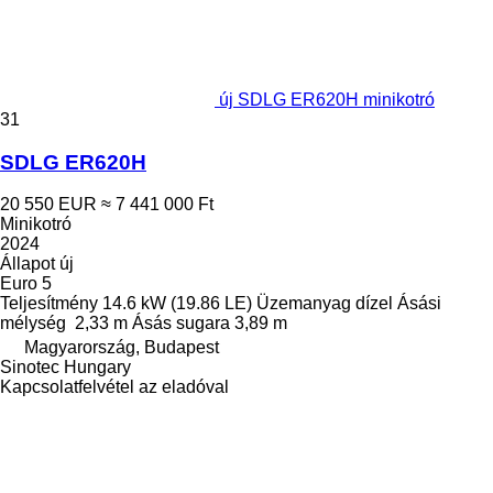
új SDLG ER620H minikotró
31
SDLG ER620H
20 550 EUR
≈ 7 441 000 Ft
Minikotró
2024
Állapot
új
Euro 5
Teljesítmény
14.6 kW (19.86 LE)
Üzemanyag
dízel
Ásási
mélység
2,33 m
Ásás sugara
3,89 m
Magyarország, Budapest
Sinotec Hungary
Kapcsolatfelvétel az eladóval