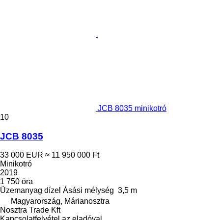
JCB 8035 minikotró
10
JCB 8035
33 000 EUR
≈ 11 950 000 Ft
Minikotró
2019
1 750 óra
Üzemanyag
dízel
Ásási mélység
3,5 m
Magyarország, Márianosztra
Nosztra Trade Kft
Kapcsolatfelvétel az eladóval