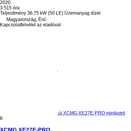
2020
3 515 óra
Teljesítmény
36.75 kW (50 LE)
Üzemanyag
dízel
Magyarország, Érd
Kapcsolatfelvétel az eladóval
új XCMG XE27E-PRO minikotró
6
XCMG XE27E-PRO