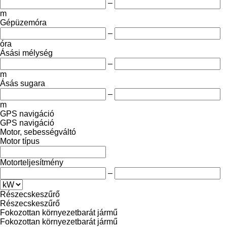
–
m
Gépüzemóra
–
óra
Ásási mélység
–
m
Ásás sugara
–
m
GPS navigáció
GPS navigáció
Motor, sebességváltó
Motor típus
Motorteljesítmény
–
Részecskeszűrő
Részecskeszűrő
Fokozottan környezetbarát jármű
Fokozottan környezetbarát jármű