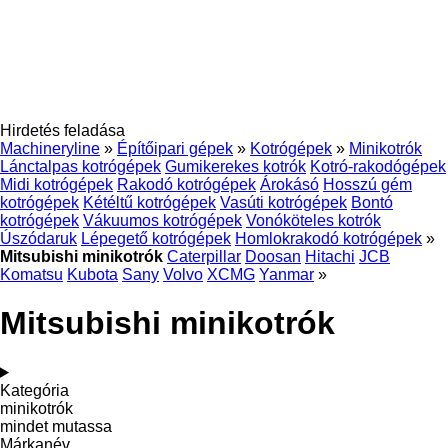
Hirdetés feladása
Machineryline
»
Építőipari gépek
»
Kotrógépek
»
Minikotrók
Lánctalpas kotrógépek
Gumikerekes kotrók
Kotró-rakodógépek
Midi kotrógépek
Rakodó kotrógépek
Árokásó
Hosszú gém
kotrógépek
Kétéltű kotrógépek
Vasúti kotrógépek
Bontó
kotrógépek
Vákuumos kotrógépek
Vonóköteles kotrók
Úszódaruk
Lépegető kotrógépek
Homlokrakodó kotrógépek
»
Mitsubishi minikotrók
Caterpillar
Doosan
Hitachi
JCB
Komatsu
Kubota
Sany
Volvo
XCMG
Yanmar
»
Mitsubishi minikotrók
Kategória
minikotrók
mindet mutassa
Márkanév