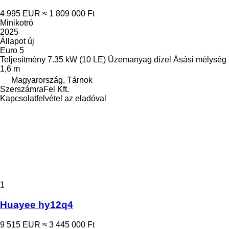
4 995 EUR
≈ 1 809 000 Ft
Minikotró
2025
Állapot
új
Euro 5
Teljesítmény
7.35 kW (10 LE)
Üzemanyag
dízel
Ásási mélység
1,6 m
Magyarország, Tárnok
SzerszámraFel Kft.
Kapcsolatfelvétel az eladóval
1
Huayee hy12q4
9 515 EUR
≈ 3 445 000 Ft