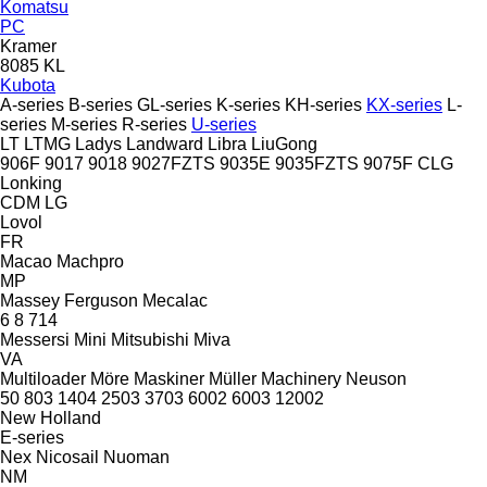
Komatsu
PC
Kramer
8085
KL
Kubota
A-series
B-series
GL-series
K-series
KH-series
KX-series
L-
series
M-series
R-series
U-series
LT
LTMG
Ladys
Landward
Libra
LiuGong
906F
9017
9018
9027FZTS
9035E
9035FZTS
9075F
CLG
Lonking
CDM
LG
Lovol
FR
Macao
Machpro
MP
Massey Ferguson
Mecalac
6
8
714
Messersi
Mini
Mitsubishi
Miva
VA
Multiloader
Möre Maskiner
Müller Machinery
Neuson
50
803
1404
2503
3703
6002
6003
12002
New Holland
E-series
Nex
Nicosail
Nuoman
NM