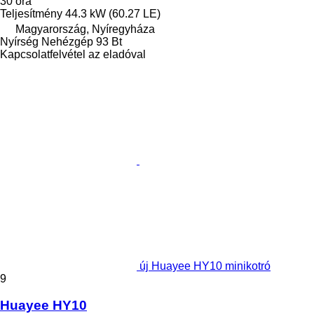
30 óra
Teljesítmény
44.3 kW (60.27 LE)
Magyarország, Nyíregyháza
Nyírség Nehézgép 93 Bt
Kapcsolatfelvétel az eladóval
új Huayee HY10 minikotró
9
Huayee HY10