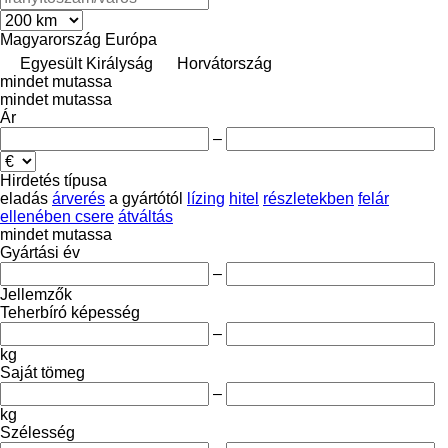
Magyarország
Európa
Egyesült Királyság
Horvátország
mindet mutassa
mindet mutassa
Ár
–
Hirdetés típusa
eladás
árverés
a gyártótól
lízing
hitel
részletekben
felár
ellenében csere
átváltás
mindet mutassa
Gyártási év
–
Jellemzők
Teherbíró képesség
–
kg
Saját tömeg
–
kg
Szélesség