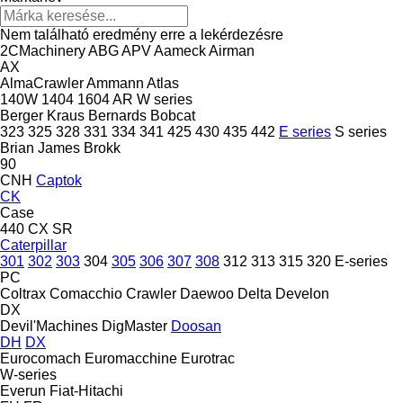
Nem található eredmény erre a lekérdezésre
2CMachinery
ABG
APV
Aameck
Airman
AX
AlmaCrawler
Ammann
Atlas
140W
1404
1604
AR
W series
Berger Kraus
Bernards
Bobcat
323
325
328
331
334
341
425
430
435
442
E series
S series
Brian James
Brokk
90
CNH
Captok
CK
Case
440
CX
SR
Caterpillar
301
302
303
304
305
306
307
308
312
313
315
320
E-series
PC
Coltrax
Comacchio
Crawler
Daewoo
Delta
Develon
DX
Devil'Machines
DigMaster
Doosan
DH
DX
Eurocomach
Euromacchine
Eurotrac
W-series
Everun
Fiat-Hitachi