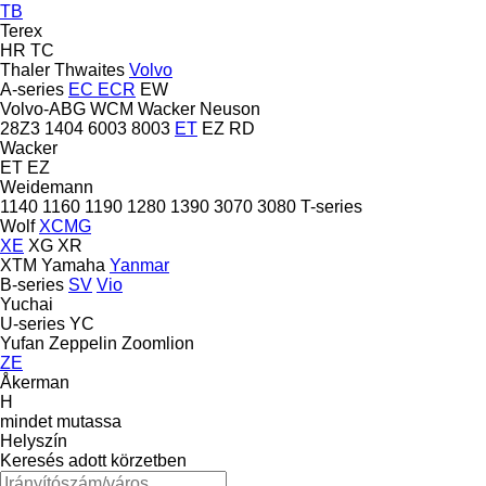
TB
Terex
HR
TC
Thaler
Thwaites
Volvo
A-series
EC
ECR
EW
Volvo-ABG
WCM
Wacker Neuson
28Z3
1404
6003
8003
ET
EZ
RD
Wacker
ET
EZ
Weidemann
1140
1160
1190
1280
1390
3070
3080
T-series
Wolf
XCMG
XE
XG
XR
XTM
Yamaha
Yanmar
B-series
SV
Vio
Yuchai
U-series
YC
Yufan
Zeppelin
Zoomlion
ZE
Åkerman
H
mindet mutassa
Helyszín
Keresés adott körzetben