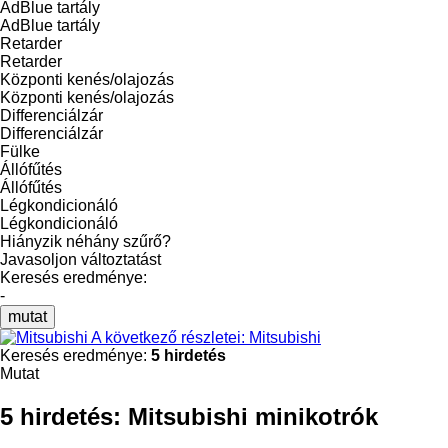
AdBlue tartály
AdBlue tartály
Retarder
Retarder
Központi kenés/olajozás
Központi kenés/olajozás
Differenciálzár
Differenciálzár
Fülke
Állófűtés
Állófűtés
Légkondicionáló
Légkondicionáló
Hiányzik néhány szűrő?
Javasoljon változtatást
Keresés eredménye:
-
mutat
A következő részletei: Mitsubishi
Keresés eredménye:
5 hirdetés
Mutat
5 hirdetés:
Mitsubishi minikotrók