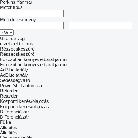
Perkins
Yanmar
Motor típus
Motorteljesítmény
–
Üzemanyag
dízel
elektromos
Részecskeszűrő
Részecskeszűrő
Fokozottan környezetbarát jármű
Fokozottan környezetbarát jármű
AdBlue tartály
AdBlue tartály
Sebességváltó
PowerShift
automata
Retarder
Retarder
Központi kenés/olajozás
Központi kenés/olajozás
Differenciálzár
Differenciálzár
Fülke
Állófűtés
Állófűtés
Légkondicionáló