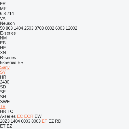
FR
MP
6
8
714
VA
Neuson
50
803
1404
2503
3703
6002
6003
12002
E-series
NM
EB
HE
XN
R-series
E-Series
ER
Sany
SY
HR
2430
SD
SE
SH
SWE
TB
HR
TC
A-series
EC
ECR
EW
28Z3
1404
6003
8003
ET
EZ
RD
ET
EZ