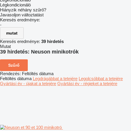
Légkondicionáló
Hiányzik néhány szűrő?
Javasoljon változtatást
Keresés eredménye:
-
mutat
Keresés eredménye:
39 hirdetés
Mutat
39 hirdetés:
Neuson minikotrók
Szűrő
Rendezés
:
Feltöltés dátuma
Feltöltés dátuma
Legdrágábbat a tetejére
Legolcsóbbat a tetejére
Gyártási év - újakat a tetejére
Gyártási év - régieket a tetejére