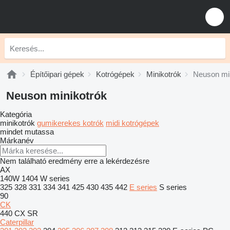
Építőipari gépek
Kotrógépek
Minikotrók
Neuson mi
Neuson minikotrók
Kategória
minikotrók
gumikerekes kotrók
midi kotrógépek
mindet mutassa
Márkanév
Nem található eredmény erre a lekérdezésre
AX
140W
1404
W series
325
328
331
334
341
425
430
435
442
E series
S series
90
CK
440
CX
SR
Caterpillar