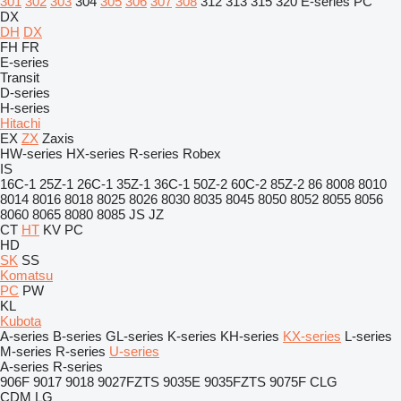
301
302
303
304
305
306
307
308
312
313
315
320
E-series
PC
DX
DH
DX
FH
FR
E-series
Transit
D-series
H-series
Hitachi
EX
ZX
Zaxis
HW-series
HX-series
R-series
Robex
IS
16C-1
25Z-1
26C-1
35Z-1
36C-1
50Z-2
60C-2
85Z-2
86
8008
8010
8014
8016
8018
8025
8026
8030
8035
8045
8050
8052
8055
8056
8060
8065
8080
8085
JS
JZ
CT
HT
KV
PC
HD
SK
SS
Komatsu
PC
PW
KL
Kubota
A-series
B-series
GL-series
K-series
KH-series
KX-series
L-series
M-series
R-series
U-series
A-series
R-series
906F
9017
9018
9027FZTS
9035E
9035FZTS
9075F
CLG
CDM
LG