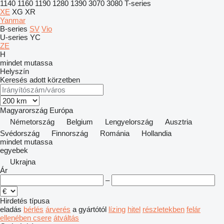
1140
1160
1190
1280
1390
3070
3080
T-series
XE
XG
XR
Yanmar
B-series
SV
Vio
U-series
YC
ZE
H
mindet mutassa
Helyszín
Keresés adott körzetben
Magyarország
Európa
Németország
Belgium
Lengyelország
Ausztria
Svédország
Finnország
Románia
Hollandia
mindet mutassa
egyebek
Ukrajna
Ár
–
Hirdetés típusa
eladás
bérlés
árverés
a gyártótól
lízing
hitel
részletekben
felár
ellenében csere
átváltás