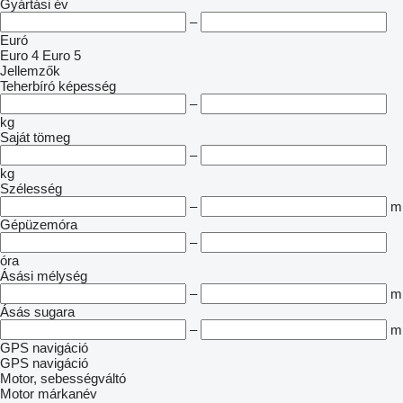
Gyártási év
–
Euró
Euro 4
Euro 5
Jellemzők
Teherbíró képesség
–
kg
Saját tömeg
–
kg
Szélesség
–
m
Gépüzemóra
–
óra
Ásási mélység
–
m
Ásás sugara
–
m
GPS navigáció
GPS navigáció
Motor, sebességváltó
Motor márkanév