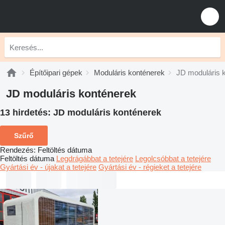
Építőipari gépek
Moduláris konténerek
JD moduláris 
JD moduláris konténerek
13 hirdetés:
JD moduláris konténerek
Szűrő
Rendezés
:
Feltöltés dátuma
Feltöltés dátuma
Legdrágábbat a tetejére
Legolcsóbbat a tetejére
Gyártási év - újakat a tetejére
Gyártási év - régieket a tetejére