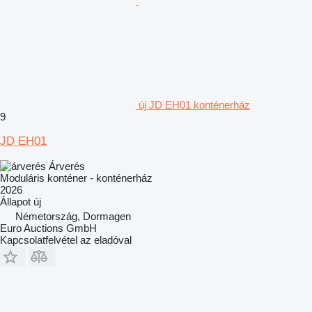
új JD EH01 konténerház
9
JD EH01
Árverés
Moduláris konténer - konténerház
2026
Állapot
új
Németország, Dormagen
Euro Auctions GmbH
Kapcsolatfelvétel az eladóval