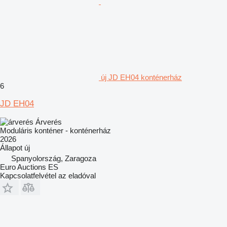
új JD EH04 konténerház
6
JD EH04
Árverés
Moduláris konténer - konténerház
2026
Állapot
új
Spanyolország, Zaragoza
Euro Auctions ES
Kapcsolatfelvétel az eladóval