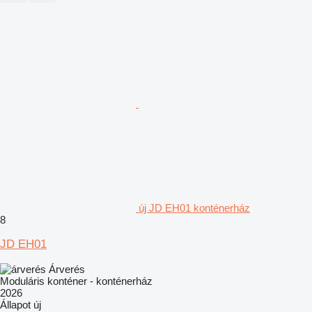
új JD EH01 konténerház
8
JD EH01
Árverés
Moduláris konténer - konténerház
2026
Állapot
új