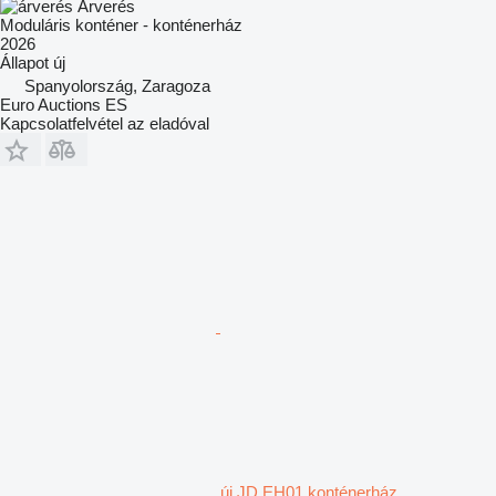
Árverés
Moduláris konténer - konténerház
2026
Állapot
új
Spanyolország, Zaragoza
Euro Auctions ES
Kapcsolatfelvétel az eladóval
új JD EH01 konténerház