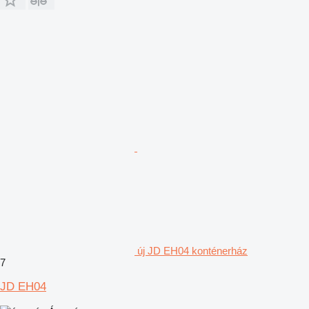
új JD EH04 konténerház
7
JD EH04