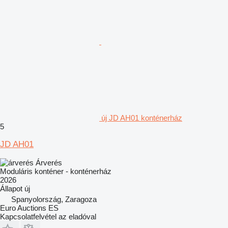
új JD AH01 konténerház
5
JD AH01
Árverés
Moduláris konténer - konténerház
2026
Állapot
új
Spanyolország, Zaragoza
Euro Auctions ES
Kapcsolatfelvétel az eladóval