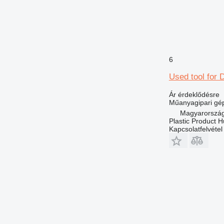
6
Used tool for 
Ár érdeklődésre
Műanyagipari gép
Magyarország
Plastic Product H
Kapcsolatfelvétel