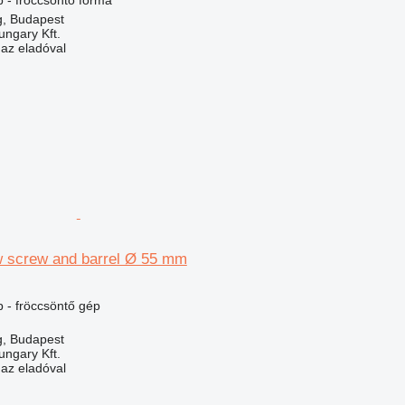
 - fröccsöntő formá
, Budapest
ungary Kft.
 az eladóval
w screw and barrel Ø 55 mm
 - fröccsöntő gép
, Budapest
ungary Kft.
 az eladóval