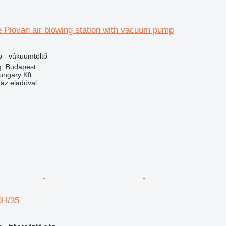
 Piovan air blowing station with vacuum pump
 - vákuumtöltő
, Budapest
ungary Kft.
 az eladóval
0H/35