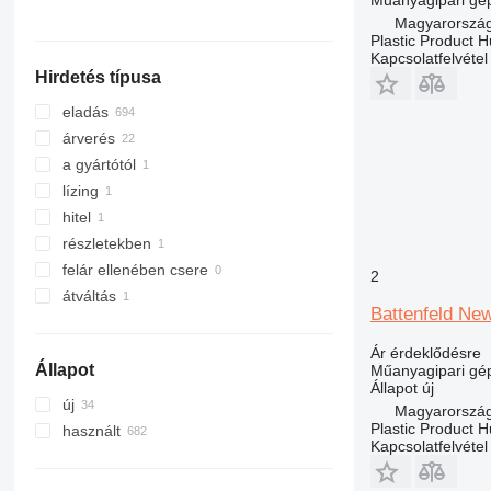
Műanyagipari gép
mindet mutassa
Magyarország
Plastic Product H
Kapcsolatfelvétel
Hirdetés típusa
eladás
árverés
a gyártótól
lízing
hitel
részletekben
felár ellenében csere
2
átváltás
Battenfeld Ne
Ár érdeklődésre
Állapot
Műanyagipari gép
Állapot
új
új
Magyarország
Plastic Product H
használt
Kapcsolatfelvétel