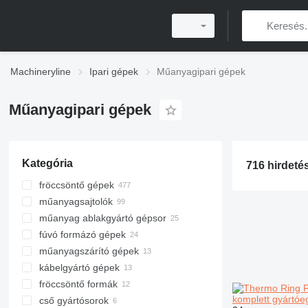
Machineryline
Ipari gépek
Műanyagipari gépek
Műanyagipari gépek
Kategória
fröccsöntő gépek
műanyagsajtolók
műanyag ablakgyártó gépsor
fúvó formázó gépek
műanyagszárító gépek
kábelgyártó gépek
fröccsöntő formák
komplett gyártó
cső gyártósorok