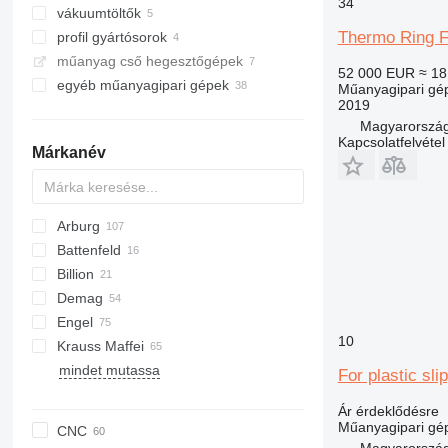
34
vákuumtöltők
Thermo Ring F
profil gyártósorok
műanyag cső hegesztőgépek
52 000 EUR
≈ 18
egyéb műanyagipari gépek
Műanyagipari gép
2019
Magyarorszá
Kapcsolatfelvétel
Márkanév
Arburg
Battenfeld
Billion
Demag
Engel
10
Krauss Maffei
mindet mutassa
For plastic sli
Ár érdeklődésre
Műanyagipari gép
CNC