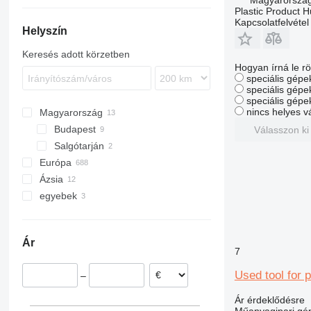
Magyarország
Plastic Product H
Kapcsolatfelvétel
Helyszín
Keresés adott körzetben
Hogyan írná le rö
speciális gépek
speciális gépe
speciális gépe
nincs helyes v
Magyarország
Budapest
Válasszon ki
Salgótarján
Európa
Ázsia
Németország
egyebek
Franciaország
Üzbegisztán
Szlovákia
Japán
Ukrajna
Spanyolország
Fülöp-szigetek
Dél-afrikai Köztársaság
Ár
Hollandia
Törökország
Moldova
7
Portugália
Kína
Used tool for 
–
Lengyelország
Belgium
Ár érdeklődésre