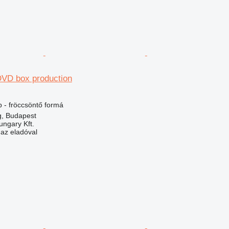
DVD box production
 - fröccsöntő formá
, Budapest
ungary Kft.
 az eladóval