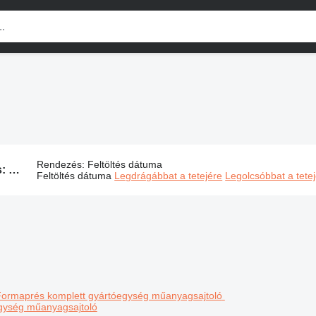
Rendezés
:
Feltöltés dátuma
716 hirdetés:
Műanyagipari gépek, műanyag megmunkálás gép
Feltöltés dátuma
Legdrágábbat a tetejére
Legolcsóbbat a tete
egység műanyagsajtoló