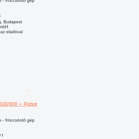
 - fröccsöntő gép
t
, Budapest
GmbH
 az eladóval
500/800 + Robot
 - fröccsöntő gép
 t