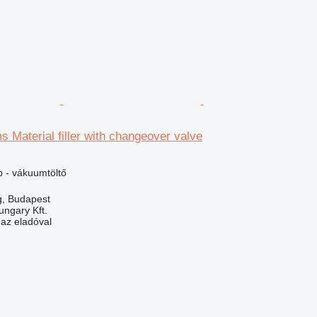
s Material filler with changeover valve
 - vákuumtöltő
, Budapest
ungary Kft.
 az eladóval