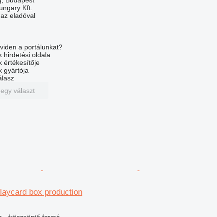
, Budapest
ungary Kft.
 az eladóval
viden a portálunkat?
 hirdetési oldala
k értékesítője
k gyártója
álasz
 egy választ
playcard box production