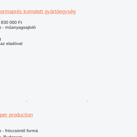
ormaprés komplett gyártóegység
 830 000 Ft
 - műanyagsajtoló
g
 az eladóval
pper production
 - fröccsöntő formá