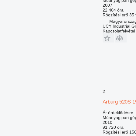
Műanyagipari gép
2007
22 404 óra
Rögzítési erő
35 
Magyarország
UCY Industrial 
Kapcsolatfelvétel
2
Arburg 520S 1
Ár érdeklődésre
Műanyagipari gép
2010
91 720 óra
Rögzítési erő
150