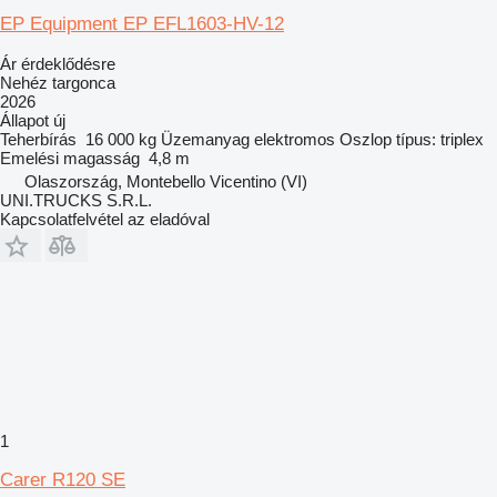
EP Equipment EP EFL1603-HV-12
Ár érdeklődésre
Nehéz targonca
2026
Állapot
új
Teherbírás
16 000 kg
Üzemanyag
elektromos
Oszlop típus:
triplex
Emelési magasság
4,8 m
Olaszország, Montebello Vicentino (VI)
UNI.TRUCKS S.R.L.
Kapcsolatfelvétel az eladóval
1
Carer R120 SE