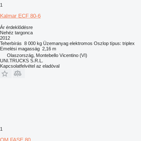
1
Kalmar ECF 80-6
Ár érdeklődésre
Nehéz targonca
2012
Teherbírás
8 000 kg
Üzemanyag
elektromos
Oszlop típus:
triplex
Emelési magasság
2,16 m
Olaszország, Montebello Vicentino (VI)
UNI.TRUCKS S.R.L.
Kapcsolatfelvétel az eladóval
1
OM FASE 80