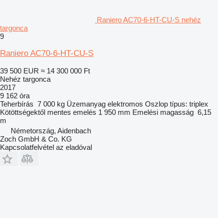
Raniero AC70-6-HT-CU-S nehéz
targonca
9
Raniero AC70-6-HT-CU-S
39 500 EUR
≈ 14 300 000 Ft
Nehéz targonca
2017
9 162 óra
Teherbírás
7 000 kg
Üzemanyag
elektromos
Oszlop típus:
triplex
Kötöttségektől mentes emelés
1 950 mm
Emelési magasság
6,15
m
Németország, Aidenbach
Zoch GmbH & Co. KG
Kapcsolatfelvétel az eladóval