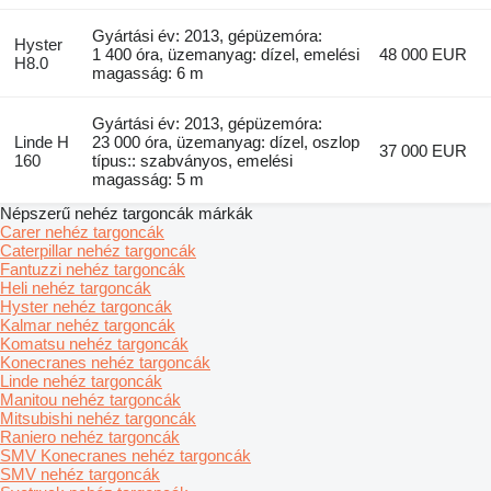
Gyártási év: 2013, gépüzemóra:
Hyster
1 400 óra, üzemanyag: dízel, emelési
48 000 EUR
H8.0
magasság: 6 m
Gyártási év: 2013, gépüzemóra:
Linde H
23 000 óra, üzemanyag: dízel, oszlop
37 000 EUR
160
típus:: szabványos, emelési
magasság: 5 m
Népszerű nehéz targoncák márkák
Carer nehéz targoncák
Caterpillar nehéz targoncák
Fantuzzi nehéz targoncák
Heli nehéz targoncák
Hyster nehéz targoncák
Kalmar nehéz targoncák
Komatsu nehéz targoncák
Konecranes nehéz targoncák
Linde nehéz targoncák
Manitou nehéz targoncák
Mitsubishi nehéz targoncák
Raniero nehéz targoncák
SMV Konecranes nehéz targoncák
SMV nehéz targoncák