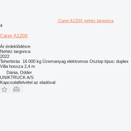
Carer A120X nehéz targonca
4
Carer A120X
Ár érdeklődésre
Nehéz targonca
2022
Teherbírás
16 000 kg
Üzemanyag
elektromos
Oszlop típus:
duplex
Villa hossza
2,4 m
Dánia, Odder
UNIKTRUCK A/S
Kapcsolatfelvétel az eladóval