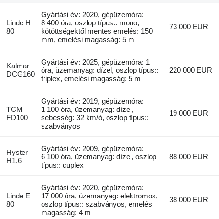
Gyártási év: 2020, gépüzemóra:
Linde H
8 400 óra, oszlop típus:: mono,
73 000 EUR
80
kötöttségektől mentes emelés: 150
mm, emelési magasság: 5 m
Gyártási év: 2025, gépüzemóra: 1
Kalmar
óra, üzemanyag: dízel, oszlop típus::
220 000 EUR
DCG160
triplex, emelési magasság: 5 m
Gyártási év: 2019, gépüzemóra:
TCM
1 100 óra, üzemanyag: dízel,
19 000 EUR
FD100
sebesség: 32 km/ó, oszlop típus::
szabványos
Gyártási év: 2009, gépüzemóra:
Hyster
6 100 óra, üzemanyag: dízel, oszlop
88 000 EUR
H1.6
típus:: duplex
Gyártási év: 2020, gépüzemóra:
Linde E
17 000 óra, üzemanyag: elektromos,
38 000 EUR
80
oszlop típus:: szabványos, emelési
magasság: 4 m