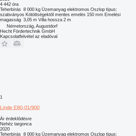
4 442 óra
Teherbírás
8 000 kg
Üzemanyag
elektromos
Oszlop típus:
szabványos
Kötöttségektől mentes emelés
150 mm
Emelési
magasság
3,05 m
Villa hossza
2 m
Németország, Augustdorf
Hecht Fördertechnik GmbH
Kapcsolatfelvétel az eladóval
1
Linde E80-01/900
Ár érdeklődésre
Nehéz targonca
2020
Teherbírás
8 000 kg
Üzemanyag
elektromos
Oszlop típus: