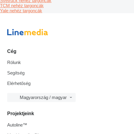
Svetruck nehéz targoncák
TCM nehéz targoncák
Yale nehéz targoncák
Cég
Rólunk
Segítség
Elérhetőség
Magyarország / magyar
Projektjeink
Autoline™