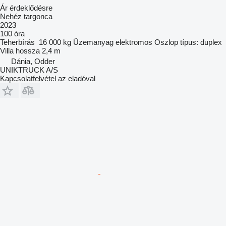
Ár érdeklődésre
Nehéz targonca
2023
100 óra
Teherbírás
16 000 kg
Üzemanyag
elektromos
Oszlop típus:
duplex
Villa hossza
2,4 m
Dánia, Odder
UNIKTRUCK A/S
Kapcsolatfelvétel az eladóval