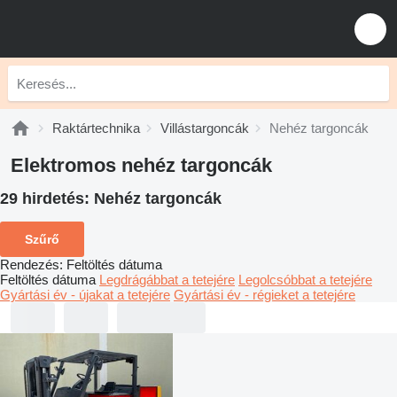
Raktártechnika
Villástargoncák
Nehéz targoncák
Elektromos nehéz targoncák
29 hirdetés:
Nehéz targoncák
Szűrő
Rendezés
:
Feltöltés dátuma
Feltöltés dátuma
Legdrágábbat a tetejére
Legolcsóbbat a tetejére
Gyártási év - újakat a tetejére
Gyártási év - régieket a tetejére