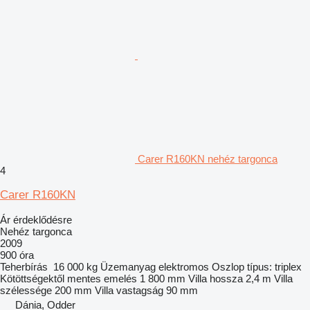
Carer R160KN nehéz targonca
4
Carer R160KN
Ár érdeklődésre
Nehéz targonca
2009
900 óra
Teherbírás
16 000 kg
Üzemanyag
elektromos
Oszlop típus:
triplex
Kötöttségektől mentes emelés
1 800 mm
Villa hossza
2,4 m
Villa
szélessége
200 mm
Villa vastagság
90 mm
Dánia, Odder