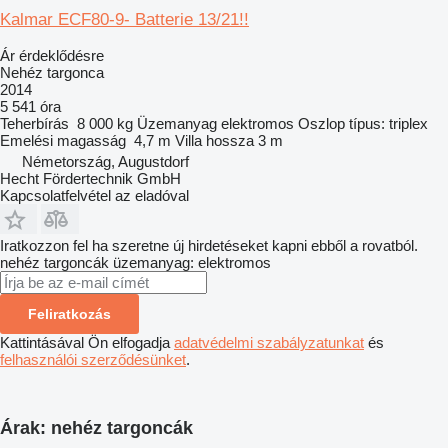
Kalmar ECF80-9- Batterie 13/21!!
Ár érdeklődésre
Nehéz targonca
2014
5 541 óra
Teherbírás
8 000 kg
Üzemanyag
elektromos
Oszlop típus:
triplex
Emelési magasság
4,7 m
Villa hossza
3 m
Németország, Augustdorf
Hecht Fördertechnik GmbH
Kapcsolatfelvétel az eladóval
Iratkozzon fel ha szeretne új hirdetéseket kapni ebből a rovatból.
nehéz targoncák
üzemanyag: elektromos
Feliratkozás
Kattintásával Ön elfogadja
adatvédelmi szabályzatunkat
és
felhasználói szerződésünket
.
Árak: nehéz targoncák