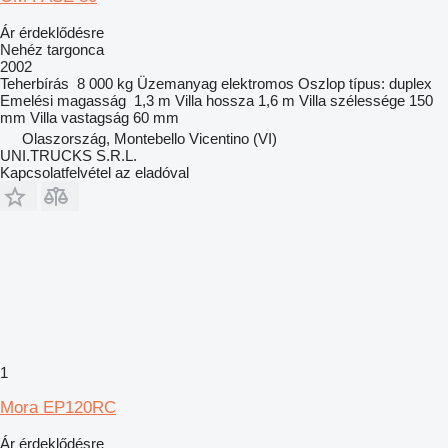
Ár érdeklődésre
Nehéz targonca
2002
Teherbírás
8 000 kg
Üzemanyag
elektromos
Oszlop típus:
duplex
Emelési magasság
1,3 m
Villa hossza
1,6 m
Villa szélessége
150
mm
Villa vastagság
60 mm
Olaszország, Montebello Vicentino (VI)
UNI.TRUCKS S.R.L.
Kapcsolatfelvétel az eladóval
1
Mora EP120RC
Ár érdeklődésre