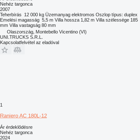
Nehéz targonca
2007
Teherbírás
12 000 kg
Üzemanyag
elektromos
Oszlop típus:
duplex
Emelési magasság
5,5 m
Villa hossza
1,82 m
Villa szélessége
185
mm
Villa vastagság
80 mm
Olaszország, Montebello Vicentino (VI)
UNI.TRUCKS S.R.L.
Kapcsolatfelvétel az eladóval
1
Raniero AC 180L-12
Ár érdeklődésre
Nehéz targonca
2024