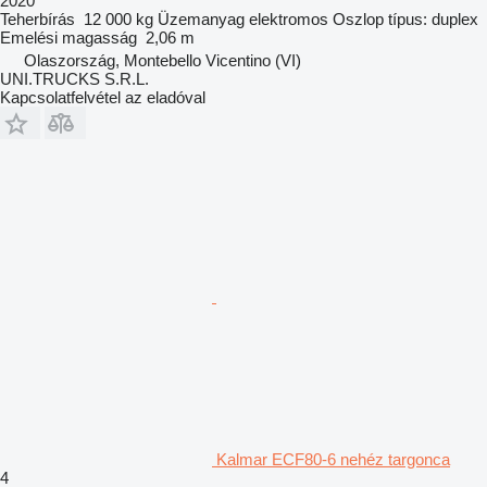
2020
Teherbírás
12 000 kg
Üzemanyag
elektromos
Oszlop típus:
duplex
Emelési magasság
2,06 m
Olaszország, Montebello Vicentino (VI)
UNI.TRUCKS S.R.L.
Kapcsolatfelvétel az eladóval
Kalmar ECF80-6 nehéz targonca
4