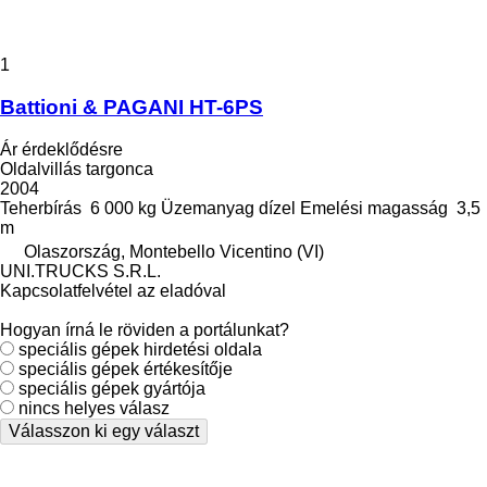
1
Battioni & PAGANI HT-6PS
Ár érdeklődésre
Oldalvillás targonca
2004
Teherbírás
6 000 kg
Üzemanyag
dízel
Emelési magasság
3,5
m
Olaszország, Montebello Vicentino (VI)
UNI.TRUCKS S.R.L.
Kapcsolatfelvétel az eladóval
Hogyan írná le röviden a portálunkat?
speciális gépek hirdetési oldala
speciális gépek értékesítője
speciális gépek gyártója
nincs helyes válasz
Válasszon ki egy választ