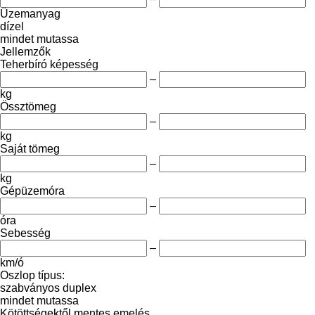
Üzemanyag
dízel
mindet mutassa
Jellemzők
Teherbíró képesség
–
kg
Össztömeg
–
kg
Saját tömeg
–
kg
Gépüzemóra
–
óra
Sebesség
–
km/ó
Oszlop típus:
szabványos
duplex
mindet mutassa
Kötöttségektől mentes emelés