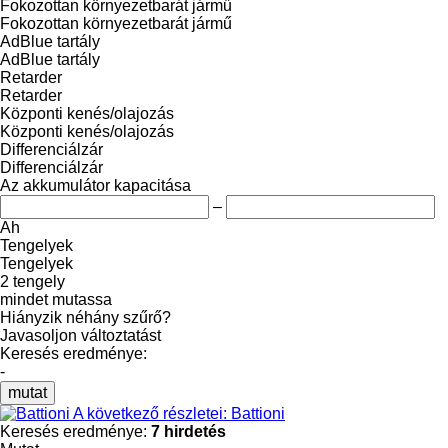
Fokozottan környezetbarát jármű
Fokozottan környezetbarát jármű
AdBlue tartály
AdBlue tartály
Retarder
Retarder
Központi kenés/olajozás
Központi kenés/olajozás
Differenciálzár
Differenciálzár
Az akkumulátor kapacitása
–
Ah
Tengelyek
Tengelyek
2 tengely
mindet mutassa
Hiányzik néhány szűrő?
Javasoljon változtatást
Keresés eredménye:
-
mutat
A következő részletei: Battioni
Keresés eredménye:
7 hirdetés