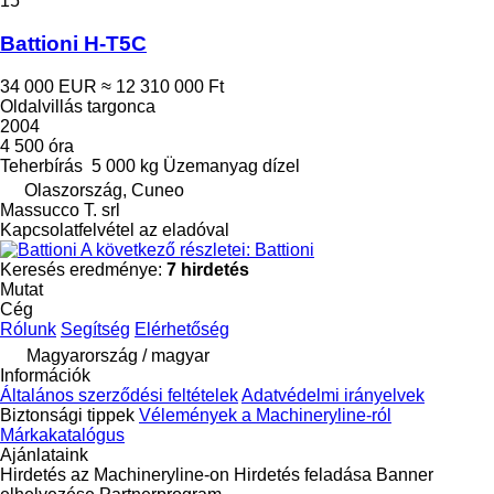
15
Battioni H-T5C
34 000 EUR
≈ 12 310 000 Ft
Oldalvillás targonca
2004
4 500 óra
Teherbírás
5 000 kg
Üzemanyag
dízel
Olaszország, Cuneo
Massucco T. srl
Kapcsolatfelvétel az eladóval
A következő részletei: Battioni
Keresés eredménye:
7 hirdetés
Mutat
Cég
Rólunk
Segítség
Elérhetőség
Magyarország / magyar
Információk
Általános szerződési feltételek
Adatvédelmi irányelvek
Biztonsági tippek
Vélemények a Machineryline-ról
Márkakatalógus
Ajánlataink
Hirdetés az Machineryline-on
Hirdetés feladása
Banner