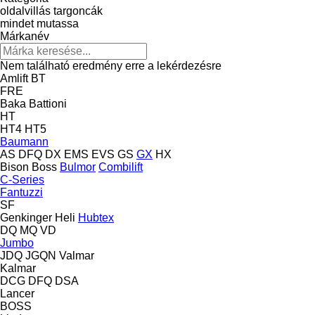
oldalvillás targoncák
mindet mutassa
Márkanév
Nem található eredmény erre a lekérdezésre
Amlift
BT
FRE
Baka
Battioni
HT
HT4
HT5
Baumann
AS
DFQ
DX
EMS
EVS
GS
GX
HX
Bison
Boss
Bulmor
Combilift
C-Series
Fantuzzi
SF
Genkinger
Heli
Hubtex
DQ
MQ
VD
Jumbo
JDQ
JGQN
Valmar
Kalmar
DCG
DFQ
DSA
Lancer
BOSS