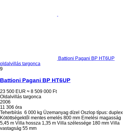
Battioni Pagani BP HT6UP
oldalvillás targonca
9
Battioni Pagani BP HT6UP
23 500 EUR
≈ 8 509 000 Ft
Oldalvillás targonca
2006
11 306 óra
Teherbírás
6 000 kg
Üzemanyag
dízel
Oszlop típus:
duplex
Kötöttségektől mentes emelés
800 mm
Emelési magasság
5,45 m
Villa hossza
1,35 m
Villa szélessége
180 mm
Villa
vastagság
55 mm