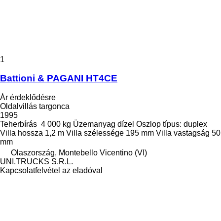
1
Battioni & PAGANI HT4CE
Ár érdeklődésre
Oldalvillás targonca
1995
Teherbírás
4 000 kg
Üzemanyag
dízel
Oszlop típus:
duplex
Villa hossza
1,2 m
Villa szélessége
195 mm
Villa vastagság
50
mm
Olaszország, Montebello Vicentino (VI)
UNI.TRUCKS S.R.L.
Kapcsolatfelvétel az eladóval