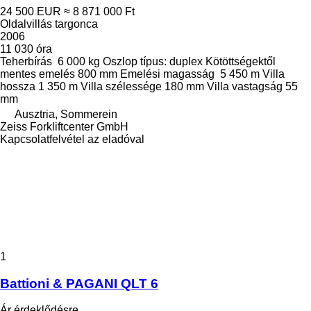
24 500 EUR
≈ 8 871 000 Ft
Oldalvillás targonca
2006
11 030 óra
Teherbírás
6 000 kg
Oszlop típus:
duplex
Kötöttségektől
mentes emelés
800 mm
Emelési magasság
5 450 m
Villa
hossza
1 350 m
Villa szélessége
180 mm
Villa vastagság
55
mm
Ausztria, Sommerein
Zeiss Forkliftcenter GmbH
Kapcsolatfelvétel az eladóval
1
Battioni & PAGANI QLT 6
Ár érdeklődésre