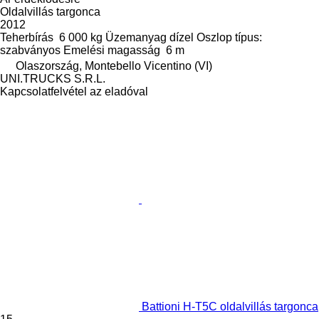
Oldalvillás targonca
2012
Teherbírás
6 000 kg
Üzemanyag
dízel
Oszlop típus:
szabványos
Emelési magasság
6 m
Olaszország, Montebello Vicentino (VI)
UNI.TRUCKS S.R.L.
Kapcsolatfelvétel az eladóval
Battioni H-T5C oldalvillás targonca