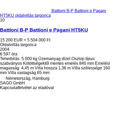
Battioni B-P Battioni e Pagani
HT5KU oldalvillás targonca
10
Battioni B-P Battioni e Pagani HT5KU
15 200 EUR
≈ 5 504 000 Ft
Oldalvillás targonca
2004
6 597 óra
Teherbírás
5 000 kg
Üzemanyag
dízel
Oszlop típus:
szabványos
Kötöttségektől mentes emelés
840 mm
Emelési
magasság
4,45 m
Villa hossza
1,36 m
Villa szélessége
160
mm
Villa vastagság
65 mm
Németország, Hamburg
SAGO GmbH
Kapcsolatfelvétel az eladóval