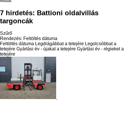
Mutat
7 hirdetés:
Battioni oldalvillás
targoncák
Szűrő
Rendezés
:
Feltöltés dátuma
Feltöltés dátuma
Legdrágábbat a tetejére
Legolcsóbbat a
tetejére
Gyártási év - újakat a tetejére
Gyártási év - régieket a
tetejére