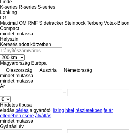
Linde
K-series
R-series
S-series
Lonking
LG
Maximal
OM
RMF
Sidetracker
Steinbock
Terberg
Votex-Bison
Compact
mindet mutassa
Helyszín
Keresés adott körzetben
Magyarország
Európa
Olaszország
Ausztria
Németország
mindet mutassa
mindet mutassa
Ár
–
Hirdetés típusa
eladás
bérlés
a gyártótól
lízing
hitel
részletekben
felár
ellenében csere
átváltás
mindet mutassa
Gyártási év
–