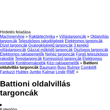
Hirdetés feladása
Machineryline
»
Raktártechnika
»
Villástargoncák
»
Oldalvillás
targoncák
Teleszkópos rakodógépek
Elektromos targoncák
Dízel targoncák
Gyalogkíséretű targoncák
3 kerekű
villástargoncák
Gázzal működő targoncák
Oszlopos targoncák
Elektromos raklapemelők
Nehéz targoncák
Forgó teleszkópos
rakodók
Tereptargoncák
Komissiózó targoncák
Elektromos
vontatók
Konténerrakodók
Kézi raklapemelők
»
Battioni
oldalvillás targoncák
Baumann
Boss
Bulmor
Combilift
Fantuzzi
Hubtex
Jumbo
Kalmar
Linde
RMF
»
Battioni oldalvillás
targoncák
Kategória