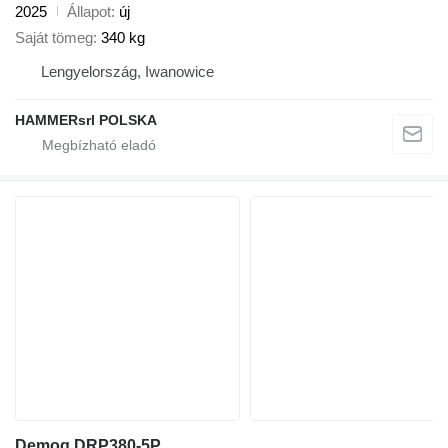
2025
Állapot
új
Saját tömeg
340 kg
Lengyelország, Iwanowice
HAMMERsrl POLSKA
Demoq DRP380-5P