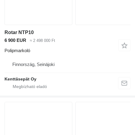
Rotar NTP10
6 900 EUR
≈ 2 498 000 Ft
Polipmarkoló
Finnország, Seinäjoki
Kenttäsepät Oy