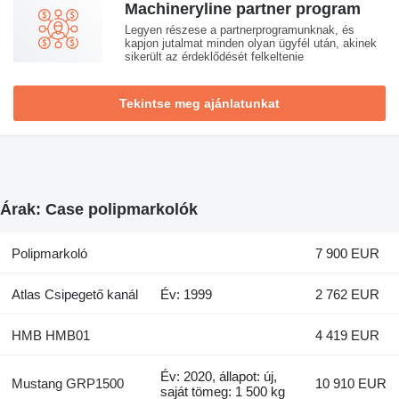
Machineryline partner program
Legyen részese a partnerprogramunknak, és
kapjon jutalmat minden olyan ügyfél után, akinek
sikerült az érdeklődését felkeltenie
Tekintse meg ajánlatunkat
Árak: Case polipmarkolók
Polipmarkoló
7 900 EUR
Atlas Csipegető kanál
Év: 1999
2 762 EUR
HMB HMB01
4 419 EUR
Év: 2020, állapot: új,
Mustang GRP1500
10 910 EUR
saját tömeg: 1 500 kg