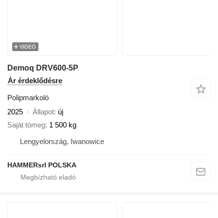
VIDEÓ
Demoq DRV600-5P
Ár érdeklődésre
Polipmarkoló
2025
Állapot
új
Saját tömeg
1 500 kg
Lengyelország, Iwanowice
HAMMERsrl POLSKA