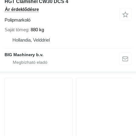
HGT Clamshel CW30 DCS 4
Ár érdeklődésre
Polipmarkoló
Saját tömeg
880 kg
Hollandia, Velddriel
BIG Machinery b.v.