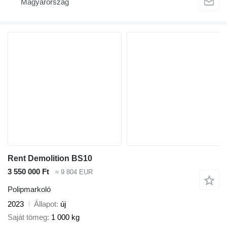
Magyarország
Rent Demolition BS10
3 550 000 Ft
≈ 9 804 EUR
Polipmarkoló
2023
Állapot
új
Saját tömeg
1 000 kg