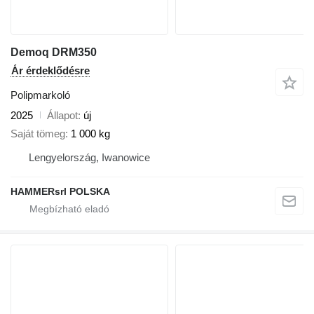
Demoq DRM350
Ár érdeklődésre
Polipmarkoló
2025
Állapot
új
Saját tömeg
1 000 kg
Lengyelország, Iwanowice
HAMMERsrl POLSKA