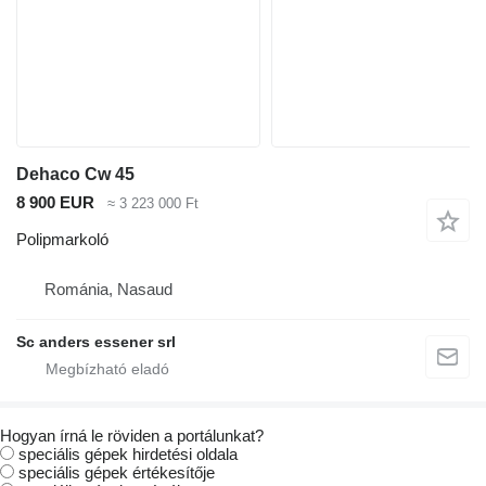
Dehaco Cw 45
8 900 EUR
≈ 3 223 000 Ft
Polipmarkoló
Románia, Nasaud
Sc anders essener srl
Hogyan írná le röviden a portálunkat?
speciális gépek hirdetési oldala
speciális gépek értékesítője