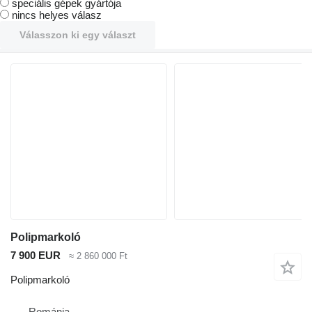
speciális gépek gyártója
nincs helyes válasz
Válasszon ki egy választ
Polipmarkoló
7 900 EUR
≈ 2 860 000 Ft
Polipmarkoló
Románia