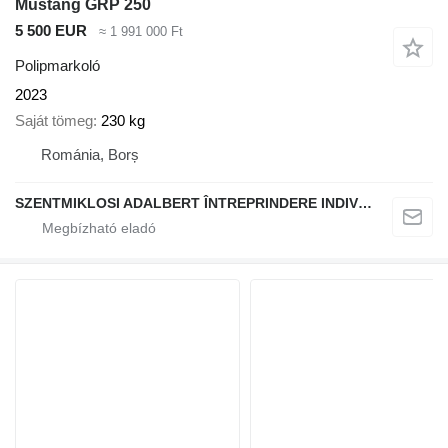
Mustang GRP 250
5 500 EUR
≈ 1 991 000 Ft
Polipmarkoló
2023
Saját tömeg
230 kg
Románia, Borș
SZENTMIKLOSI ADALBERT ÎNTREPRINDERE INDIVIDUALĂ