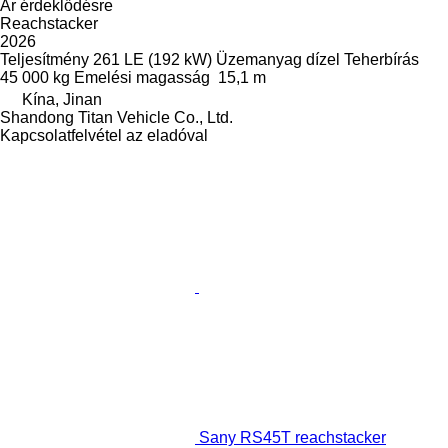
Ár érdeklődésre
Reachstacker
2026
Teljesítmény
261 LE (192 kW)
Üzemanyag
dízel
Teherbírás
45 000 kg
Emelési magasság
15,1 m
Kína, Jinan
Shandong Titan Vehicle Co., Ltd.
Kapcsolatfelvétel az eladóval
Sany RS45T reachstacker