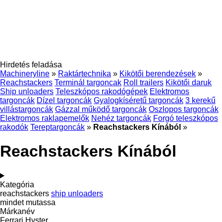
Hirdetés feladása
Machineryline
»
Raktártechnika
»
Kikötői berendezések
»
Reachstackers
Terminál targoncak
Roll trailers
Kikötői daruk
Ship unloaders
Teleszkópos rakodógépek
Elektromos
targoncák
Dízel targoncák
Gyalogkíséretű targoncák
3 kerekű
villástargoncák
Gázzal működő targoncák
Oszlopos targoncák
Elektromos raklapemelők
Nehéz targoncák
Forgó teleszkópos
rakodók
Tereptargoncák
»
Reachstackers Kínából
»
Reachstackers Kínából
Kategória
reachstackers
ship unloaders
mindet mutassa
Márkanév
Ferrari
Hyster