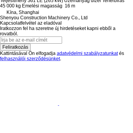
Teljesítmény
361 LE (265 kW)
Üzemanyag
dízel
Teherbírás
45 000 kg
Emelési magasság
16 m
Kína, Shanghai
Shenyou Construction Machinery Co., Ltd
Kapcsolatfelvétel az eladóval
Iratkozzon fel ha szeretne új hirdetéseket kapni ebből a
rovatból.
Feliratkozás
Kattintásával Ön elfogadja
adatvédelmi szabályzatunkat
és
felhasználói szerződésünket
.