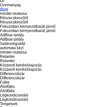
LE
Üzemanyag
dízel
mindet mutassa
Részecskeszűrő
Részecskeszűrő
Fokozottan környezetbarát jármű
Fokozottan környezetbarát jármű
AdBlue tartály
AdBlue tartály
Sebességváltó
automata
kézi
mindet mutassa
Retarder
Retarder
Központi kenés/olajozás
Központi kenés/olajozás
Differenciálzár
Differenciálzár
Fülke
Állófűtés
Állófűtés
Légkondicionáló
Légkondicionáló
Tengelyek