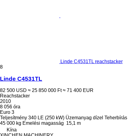
Linde C4531TL reachstacker
8
Linde C4531TL
82 500 USD
≈ 25 850 000 Ft
≈ 71 400 EUR
Reachstacker
2010
8 056 óra
Euro 3
Teljesítmény
340 LE (250 kW)
Üzemanyag
dízel
Teherbírás
45 000 kg
Emelési magasság
15,1 m
Kína
XINCHEN MACHINERY