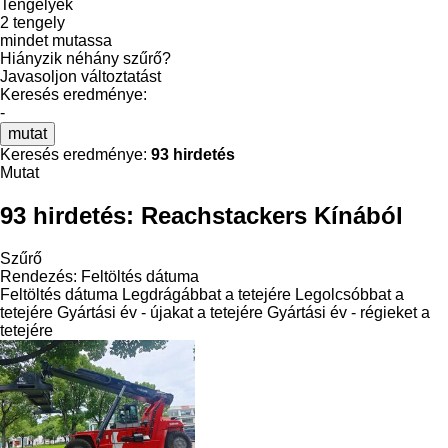
Tengelyek
2 tengely
mindet mutassa
Hiányzik néhány szűrő?
Javasoljon változtatást
Keresés eredménye:
-
mutat
Keresés eredménye:
93 hirdetés
Mutat
93 hirdetés:
Reachstackers Kínából
Szűrő
Rendezés
:
Feltöltés dátuma
Feltöltés dátuma
Legdrágábbat a tetejére
Legolcsóbbat a
tetejére
Gyártási év - újakat a tetejére
Gyártási év - régieket a
tetejére