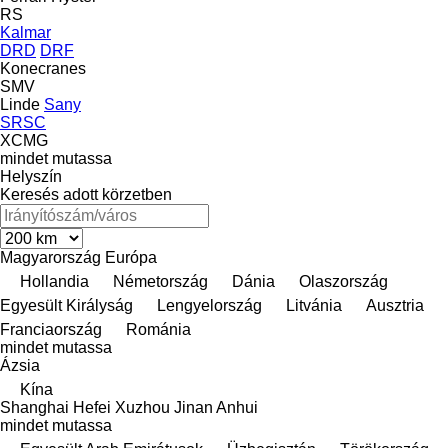
RS
Kalmar
DRD
DRF
Konecranes
SMV
Linde
Sany
SRSC
XCMG
mindet mutassa
Helyszín
Keresés adott körzetben
Magyarország
Európa
Hollandia
Németország
Dánia
Olaszország
Egyesült Királyság
Lengyelország
Litvánia
Ausztria
Franciaország
Románia
mindet mutassa
Ázsia
Kína
Shanghai
Hefei
Xuzhou
Jinan
Anhui
mindet mutassa