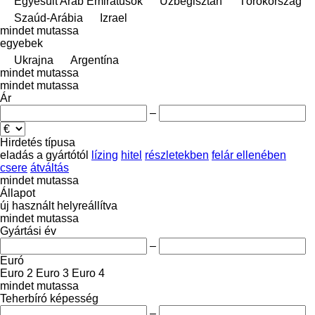
Egyesült Arab Emirátusok
Üzbegisztán
Törökország
Szaúd-Arábia
Izrael
mindet mutassa
egyebek
Ukrajna
Argentína
mindet mutassa
mindet mutassa
Ár
–
Hirdetés típusa
eladás
a gyártótól
lízing
hitel
részletekben
felár ellenében
csere
átváltás
mindet mutassa
Állapot
új
használt
helyreállítva
mindet mutassa
Gyártási év
–
Euró
Euro 2
Euro 3
Euro 4
mindet mutassa
Teherbíró képesség
–