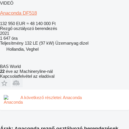
VIDEÓ
Anaconda DF518
132 950 EUR
≈ 48 140 000 Ft
Rezgő osztályozó berendezés
2021
1 647 óra
Teljesítmény
132 LE (97 kW)
Üzemanyag
dízel
Hollandia, Veghel
BAS World
22
éve az Machineryline-nál
Kapcsolatfelvétel az eladóval
A következő részletei: Anaconda
Árak: Anaconda rezgő osztályozó berendezések