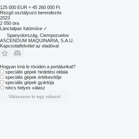
125 000 EUR
≈ 45 260 000 Ft
Rezgő osztályozó berendezés
2023
2 050 óra
Lánctalpas futóműve
✓
Spanyolország, Ciempozuelos
ASCENDUM MAQUINARIA, S.A.U.
Kapcsolatfelvétel az eladóval
Hogyan írná le röviden a portálunkat?
speciális gépek hirdetési oldala
speciális gépek értékesítője
speciális gépek gyártója
nincs helyes válasz
Válasszon ki egy választ