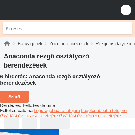
Bányagépek
Zúzó berendezések
Rezgő osztályozó 
Anaconda rezgő osztályozó
berendezések
6 hirdetés:
Anaconda rezgő osztályozó
berendezések
Szűrő
Rendezés
:
Feltöltés dátuma
Feltöltés dátuma
Legdrágábbat a tetejére
Legolcsóbbat a tetejére
Gyártási év - újakat a tetejére
Gyártási év - régieket a tetejére