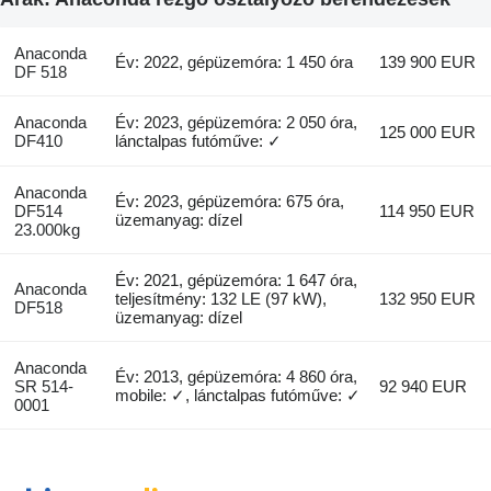
Anaconda
Év: 2022, gépüzemóra: 1 450 óra
139 900 EUR
DF 518
Anaconda
Év: 2023, gépüzemóra: 2 050 óra,
125 000 EUR
DF410
lánctalpas futóműve: ✓
Anaconda
Év: 2023, gépüzemóra: 675 óra,
DF514
114 950 EUR
üzemanyag: dízel
23.000kg
Év: 2021, gépüzemóra: 1 647 óra,
Anaconda
teljesítmény: 132 LE (97 kW),
132 950 EUR
DF518
üzemanyag: dízel
Anaconda
Év: 2013, gépüzemóra: 4 860 óra,
SR 514-
92 940 EUR
mobile: ✓, lánctalpas futóműve: ✓
0001