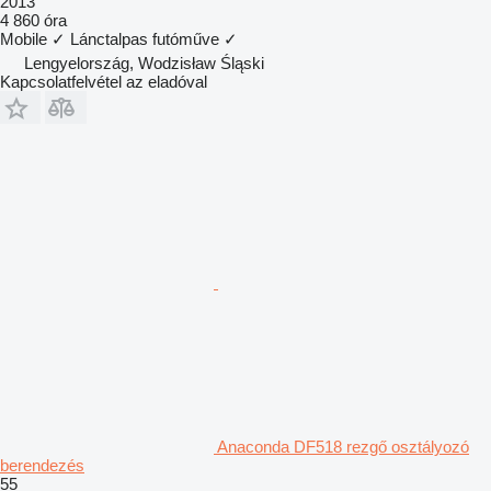
2013
4 860 óra
Mobile
✓
Lánctalpas futóműve
✓
Lengyelország, Wodzisław Śląski
Kapcsolatfelvétel az eladóval
Anaconda DF518 rezgő osztályozó
berendezés
55