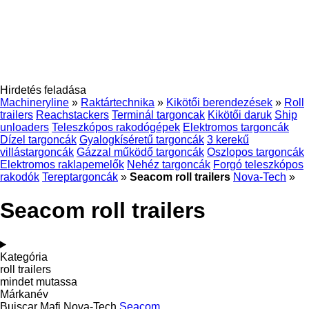
Hirdetés feladása
Machineryline
»
Raktártechnika
»
Kikötői berendezések
»
Roll
trailers
Reachstackers
Terminál targoncak
Kikötői daruk
Ship
unloaders
Teleszkópos rakodógépek
Elektromos targoncák
Dízel targoncák
Gyalogkíséretű targoncák
3 kerekű
villástargoncák
Gázzal működő targoncák
Oszlopos targoncák
Elektromos raklapemelők
Nehéz targoncák
Forgó teleszkópos
rakodók
Tereptargoncák
»
Seacom roll trailers
Nova-Tech
»
Seacom roll trailers
Kategória
roll trailers
mindet mutassa
Márkanév
Buiscar
Mafi
Nova-Tech
Seacom