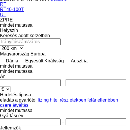
RT
RT40-100T
UT
ZPRE
mindet mutassa
Helyszín
Keresés adott körzetben
Magyarország
Európa
Dánia
Egyesült Királyság
Ausztria
mindet mutassa
mindet mutassa
Ár
–
Hirdetés típusa
eladás
a gyártótól
lízing
hitel
részletekben
felár ellenében
csere
átváltás
mindet mutassa
Gyártási év
–
Jellemzők