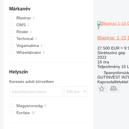
mechanikus prések
belső palástköszörűgépek
vízsugaras vágógépek
Márkanév
forgattyús sajtók
koordináta csiszológépek
fémlemez vágógépek
sarokpréselő gépek
polírozó gépek
cső lézervágó gépek
Blastrac
laborprések
kúpfogaskerék csiszoló gépek
lángvágó gépek
OMS
7
egyéb fémprések
leppelő gépek
csiszoló vágógépek
Rösler
Blastrac 1-15
Technical
Vogamakina
27 500 EUR
≈ 9 
Wheelabrator
Sörétszóró gép
2022
16 óra
Teljesítmény
15 
Helyszín
Spanyolorszá
GUTINVEST INT
Keresés adott körzetben
Kapcsolatfelvétel
Magyarország
Európa
Németország
Lengyelország