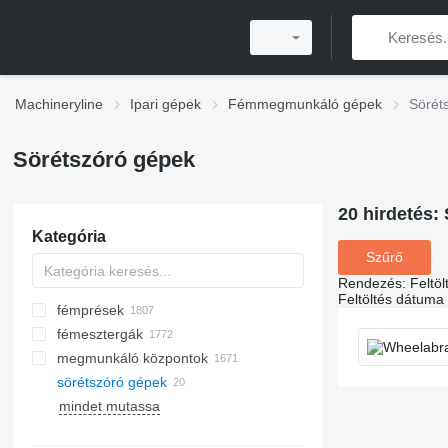
Machineryline
Ipari gépek
Fémmegmunkáló gépek
Sörét
Sörétszóró gépek
20 hirdetés:
Kategória
Szűrő
Rendezés
:
Feltö
Feltöltés dátuma
fémprések
fémesztergák
hidraulikus prések
megmunkáló központok
lemezhajlító prések
sörétszóró gépek
excenter présgépek
síkköszörűgépek
lázeres vágógépek
mindet mutassa
turret lyukasztó prések
hengeres csiszológépek
plazmavágó gépek
nyomóprések
szalagos csiszológépek
CO2 lézervágó gépek