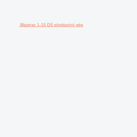
Blastrac 1-15 DS sörétszóró gép