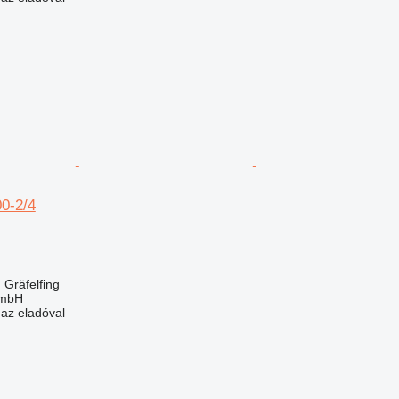
0-2/4
Gräfelfing
GmbH
 az eladóval