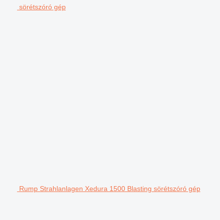
sörétszóró gép
Rump Strahlanlagen Xedura 1500 Blasting sörétszóró gép