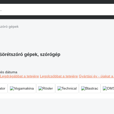
szóró gépek
Sörétszóró gépek, szórógép
ltés dátuma
Legdrágábbat a tetejére
Legolcsóbbat a tetejére
Gyártási év - újakat a