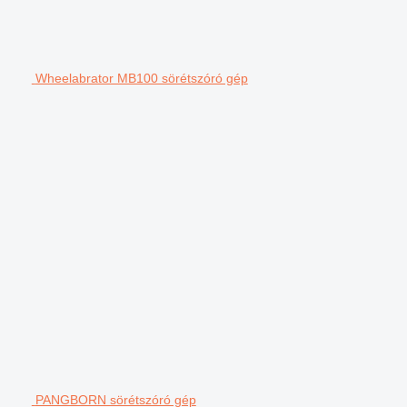
Wheelabrator MB100 sörétszóró gép
PANGBORN sörétszóró gép