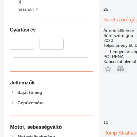
új
26
használt
Sörétszóró gé
Gyártási év
Ár érdeklődésre
Sörétszóró gép
2020
–
Teljesítmény
68.
Lengyelország
POLRENA
Kapcsolatfelvétel
Jellemzők
Saját tömeg
Gépüzemóra
10
Motor, sebességváltó
Rump Strahlan
Motorteljesítmény