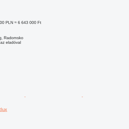
000 PLN
≈ 6 643 000 Ft
g, Radomsko
 az eladóval
tlux