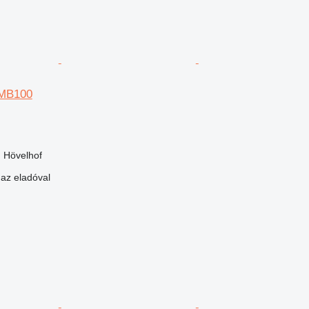
 MB100
 Hövelhof
 az eladóval