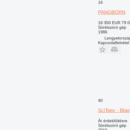
16
PANGBORN
18 350 EUR
79 
Sörétszóró gép
1986
Lengyelorszá
Kapcsolatfelvétel
40
SciTeex - Blas
Ár érdeklődésre
Sörétszóró gép
2016