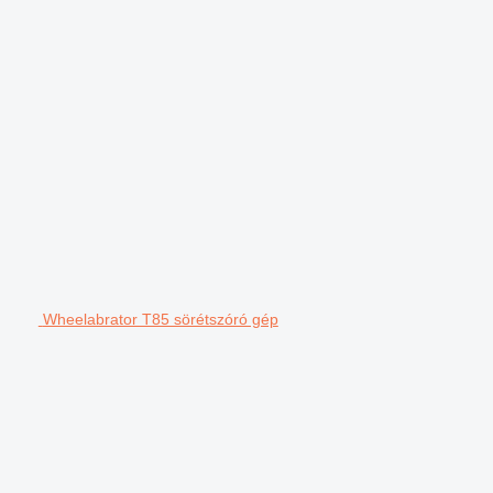
Wheelabrator T85 sörétszóró gép