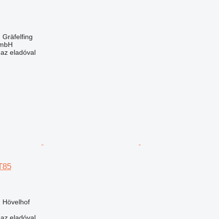
Gräfelfing
GmbH
 az eladóval
T85
 Hövelhof
 az eladóval