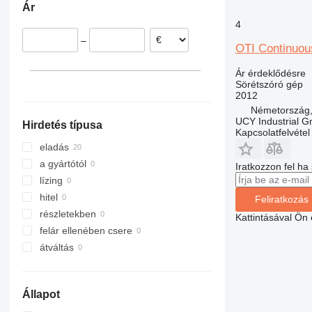
Ár
Hollandia
4
Egyesült Királyság
–
Belgium
OTI Continuou
Litvánia
Ár érdeklődésre
Spanyolország
Sörétszóró gép
2012
Németország,
UCY Industrial 
Hirdetés típusa
Kapcsolatfelvétel
eladás
a gyártótól
Iratkozzon fel ha
lízing
hitel
Feliratkozás
részletekben
Kattintásával Ön
felár ellenében csere
átváltás
Állapot