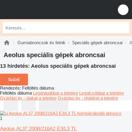
Gumiabroncsok és felnik
Speciális gépek abroncsai
A
Aeolus speciális gépek abroncsai
13 hirdetés:
Aeolus speciális gépek abroncsai
Szűrő
Rendezés
:
Feltöltés dátuma
Feltöltés dátuma
Legdrágábbat a tetejére
Legolcsóbbat a tetejére
Gyártási év - újakat a tetejére
Gyártási év - régieket a tetejére
1
Aeolus AL37 200B/216A2 E3/L3 TL