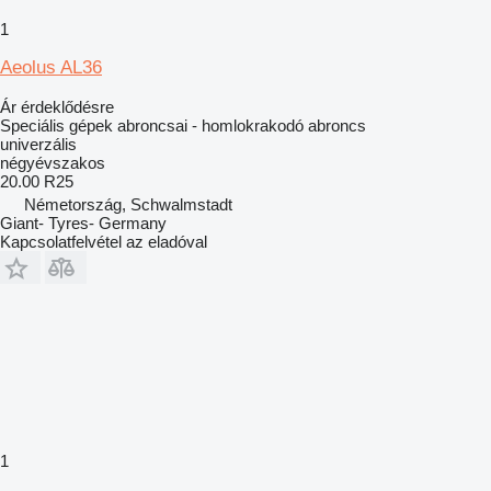
1
Aeolus AL36
Ár érdeklődésre
Speciális gépek abroncsai - homlokrakodó abroncs
univerzális
négyévszakos
20.00 R25
Németország, Schwalmstadt
Giant- Tyres- Germany
Kapcsolatfelvétel az eladóval
1