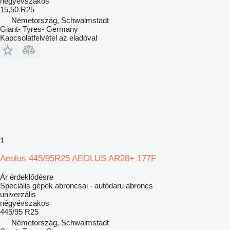
négyévszakos
15,50 R25
Németország, Schwalmstadt
Giant- Tyres- Germany
Kapcsolatfelvétel az eladóval
1
Aeolus 445/95R25 AEOLUS AR28+ 177F
Ár érdeklődésre
Speciális gépek abroncsai - autódaru abroncs
univerzális
négyévszakos
445/95 R25
Németország, Schwalmstadt