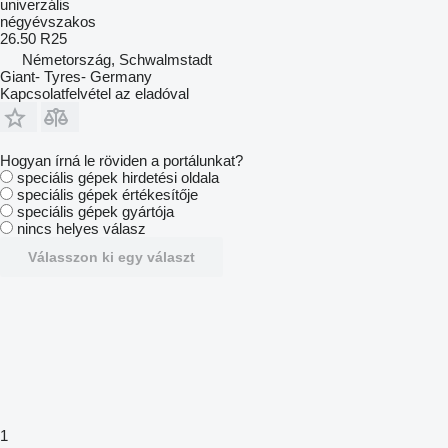
univerzális
négyévszakos
26.50 R25
Németország, Schwalmstadt
Giant- Tyres- Germany
Kapcsolatfelvétel az eladóval
Hogyan írná le röviden a portálunkat?
speciális gépek hirdetési oldala
speciális gépek értékesítője
speciális gépek gyártója
nincs helyes válasz
Válasszon ki egy választ
1