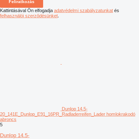
Feliratkozás
Kattintásával Ön elfogadja
adatvédelmi szabályzatunkat
és
felhasználói szerződésünket
.
Dunlop 14.5-
20_141E_Dunlop_E91_16PR_Radladerreifen_Lader homlokrakodó
abroncs
5
Dunlop 14.5-