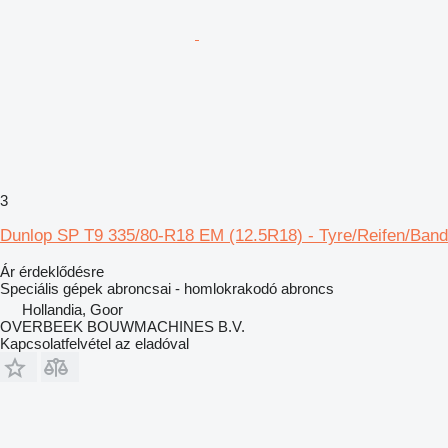
3
Dunlop SP T9 335/80-R18 EM (12.5R18) - Tyre/Reifen/Band
Ár érdeklődésre
Speciális gépek abroncsai - homlokrakodó abroncs
Hollandia, Goor
OVERBEEK BOUWMACHINES B.V.
Kapcsolatfelvétel az eladóval