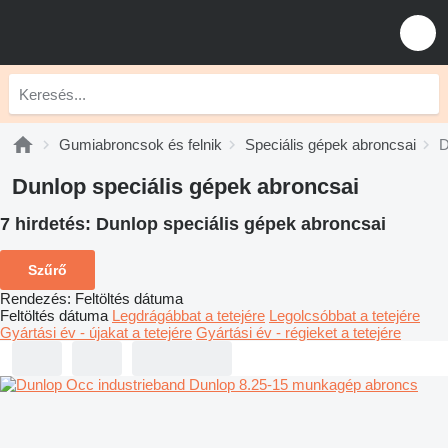
Gumiabroncsok és felnik
Speciális gépek abroncsai
D
Dunlop speciális gépek abroncsai
7 hirdetés:
Dunlop speciális gépek abroncsai
Szűrő
Rendezés
:
Feltöltés dátuma
Feltöltés dátuma
Legdrágábbat a tetejére
Legolcsóbbat a tetejére
Gyártási év - újakat a tetejére
Gyártási év - régieket a tetejére