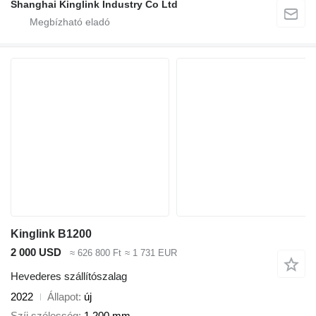
Shanghai Kinglink Industry Co Ltd
Kinglink B1200
2 000 USD
≈ 626 800 Ft
≈ 1 731 EUR
Hevederes szállítószalag
2022
Állapot
új
Szíj szélesség
1 200 mm