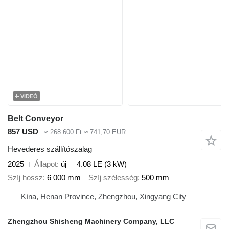
VIDEÓ
Belt Conveyor
857 USD
≈ 268 600 Ft
≈ 741,70 EUR
Hevederes szállítószalag
2025
Állapot
új
4.08 LE (3 kW)
Szíj hossz
6 000 mm
Szíj szélesség
500 mm
Kína, Henan Province, Zhengzhou, Xingyang City
Zhengzhou Shisheng Machinery Company, LLC