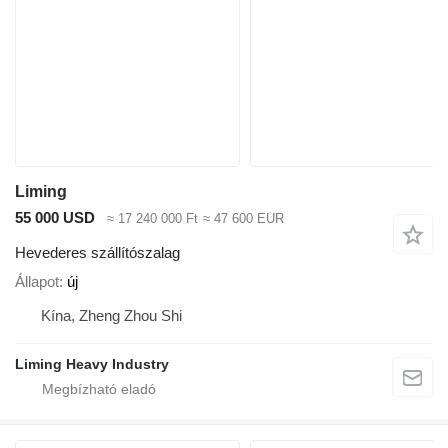
Liming
55 000 USD
≈ 17 240 000 Ft
≈ 47 600 EUR
Hevederes szállítószalag
Állapot
új
Kína, Zheng Zhou Shi
Liming Heavy Industry