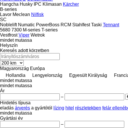
Hangcha
Husky
IPC
Klimasan
Kärcher
B-series
Lavor
Meclean
Nilfisk
SC
Noblelift
Numatic
PowerBoss
RCM
Stahlfest
Taski
Tennant
5680
7300
M-series
T-series
Vestfrost
Viper
Wetrok
mindet mutassa
Helyszín
Keresés adott körzetben
Magyarország
Európa
Hollandia
Lengyelország
Egyesült Királyság
Franci
mindet mutassa
mindet mutassa
Ár
–
Hirdetés típusa
eladás
árverés
a gyártótól
lízing
hitel
részletekben
felár ellené
mindet mutassa
Gyártási év
–