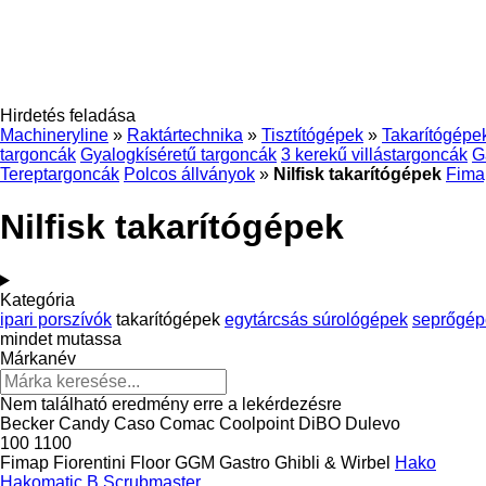
Hirdetés feladása
Machineryline
»
Raktártechnika
»
Tisztítógépek
»
Takarítógépe
targoncák
Gyalogkíséretű targoncák
3 kerekű villástargoncák
G
Tereptargoncák
Polcos állványok
»
Nilfisk takarítógépek
Fima
Nilfisk takarítógépek
Kategória
ipari porszívók
takarítógépek
egytárcsás súrológépek
seprőgép
mindet mutassa
Márkanév
Nem található eredmény erre a lekérdezésre
Becker
Candy
Caso
Comac
Coolpoint
DiBO
Dulevo
100
1100
Fimap
Fiorentini
Floor
GGM Gastro
Ghibli & Wirbel
Hako
Hakomatic B
Scrubmaster