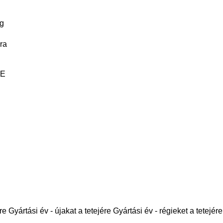
g
ra
LE
re
Gyártási év - újakat a tetejére
Gyártási év - régieket a tetejére