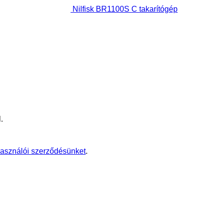
Nilfisk BR1100S C takarítógép
.
használói szerződésünket
.