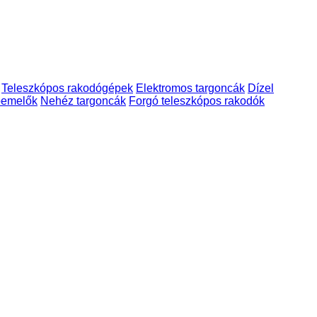
Teleszkópos rakodógépek
Elektromos targoncák
Dízel
pemelők
Nehéz targoncák
Forgó teleszkópos rakodók