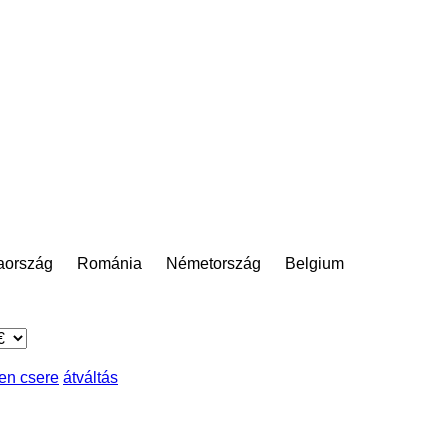
aország
Románia
Németország
Belgium
ben csere
átváltás