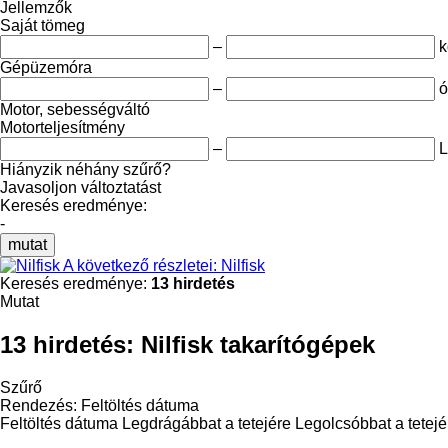
Jellemzők
Saját tömeg
–
k
Gépüzemóra
–
ó
Motor, sebességváltó
Motorteljesítmény
–
Hiányzik néhány szűrő?
Javasoljon változtatást
Keresés eredménye:
-
mutat
A következő részletei: Nilfisk
Keresés eredménye:
13 hirdetés
Mutat
13 hirdetés:
Nilfisk takarítógépek
Szűrő
Rendezés
:
Feltöltés dátuma
Feltöltés dátuma
Legdrágábbat a tetejére
Legolcsóbbat a tetejé