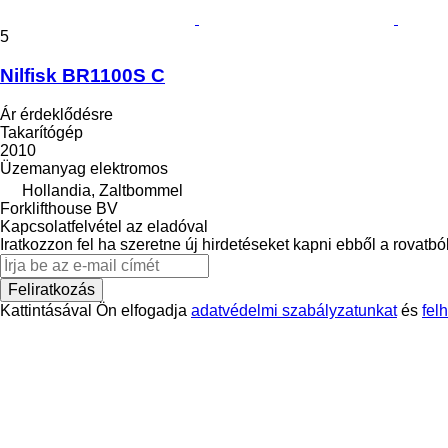
5
Nilfisk BR1100S C
Ár érdeklődésre
Takarítógép
2010
Üzemanyag
elektromos
Hollandia, Zaltbommel
Forklifthouse BV
Kapcsolatfelvétel az eladóval
Iratkozzon fel ha szeretne új hirdetéseket kapni ebből a rovatból
Feliratkozás
Kattintásával Ön elfogadja
adatvédelmi szabályzatunkat
és
fel