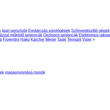
k
Ipari porszívók
Egytárcsás súrológépek
Szőnyegtisztító gépek
ázzal működő targoncák
Oszlopos targoncák
Elektromos rakla
p
Fiorentini
Hako
Kärcher
Meijer
Taski
Tennant
Viper
»
ek
magasnyomású mosók