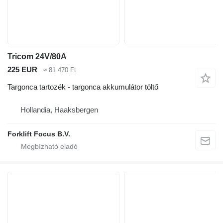
Tricom 24V/80A
225 EUR
≈ 81 470 Ft
Targonca tartozék - targonca akkumulátor töltő
Hollandia, Haaksbergen
Forklift Focus B.V.