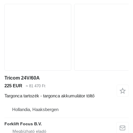
Tricom 24V/60A
225 EUR
≈ 81 470 Ft
Targonca tartozék - targonca akkumulátor töltő
Hollandia, Haaksbergen
Forklift Focus B.V.