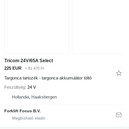
Tricom 24V/65A Select
225 EUR
≈ 81 470 Ft
Targonca tartozék - targonca akkumulátor töltő
Feszültség
24 V
Hollandia, Haaksbergen
Forklift Focus B.V.