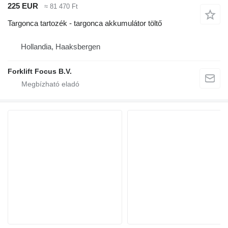
225 EUR
≈ 81 470 Ft
Targonca tartozék - targonca akkumulátor töltő
Hollandia, Haaksbergen
Forklift Focus B.V.