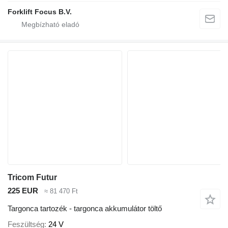
Forklift Focus B.V.
Tricom Futur
225 EUR
≈ 81 470 Ft
Targonca tartozék - targonca akkumulátor töltő
Feszültség
24 V