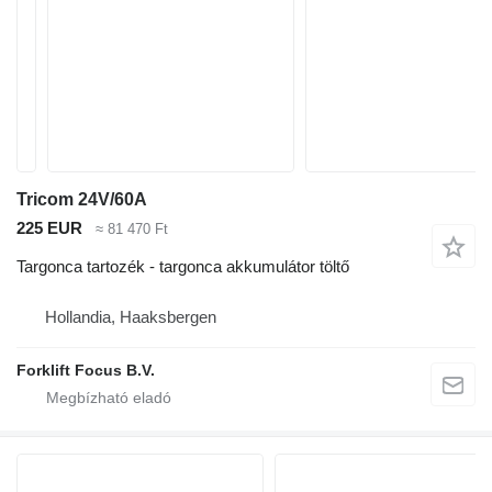
Tricom 24V/60A
225 EUR
≈ 81 470 Ft
Targonca tartozék - targonca akkumulátor töltő
Hollandia, Haaksbergen
Forklift Focus B.V.