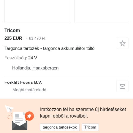
Tricom
225 EUR
≈ 81 470 Ft
Targonca tartozék - targonca akkumulátor töltő
Feszültség
24 V
Hollandia, Haaksbergen
Forklift Focus B.V.
Iratkozzon fel ha szeretne új hirdetéseket
kapni ebből a rovatból.
targonca tartozékok
Tricom