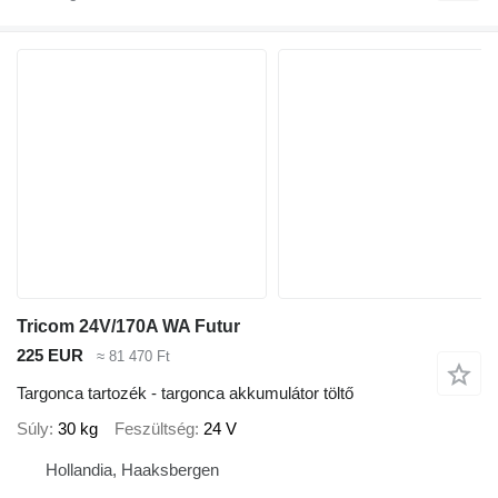
Tricom 24V/170A WA Futur
225 EUR
≈ 81 470 Ft
Targonca tartozék - targonca akkumulátor töltő
Súly
30 kg
Feszültség
24 V
Hollandia, Haaksbergen