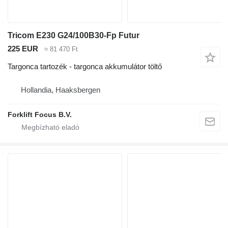
Tricom E230 G24/100B30-Fp Futur
225 EUR
≈ 81 470 Ft
Targonca tartozék - targonca akkumulátor töltő
Hollandia, Haaksbergen
Forklift Focus B.V.