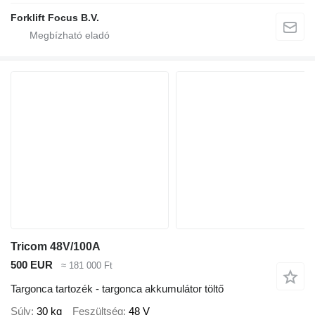
Forklift Focus B.V.
Tricom 48V/100A
500 EUR
≈ 181 000 Ft
Targonca tartozék - targonca akkumulátor töltő
Súly
30 kg
Feszültség
48 V