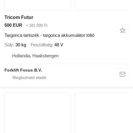
Tricom Futur
500 EUR
≈ 181 000 Ft
Targonca tartozék - targonca akkumulátor töltő
Súly
30 kg
Feszültség
48 V
Hollandia, Haaksbergen
Forklift Focus B.V.