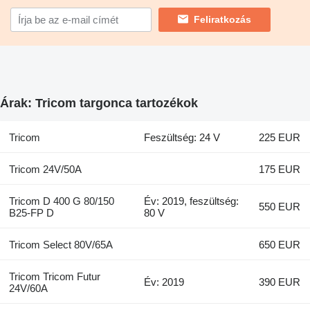
Feliratkozás
Árak: Tricom targonca tartozékok
Tricom
Feszültség: 24 V
225 EUR
Tricom 24V/50A
175 EUR
Tricom D 400 G 80/150
Év: 2019, feszültség:
550 EUR
B25-FP D
80 V
Tricom Select 80V/65A
650 EUR
Tricom Tricom Futur
Év: 2019
390 EUR
24V/60A