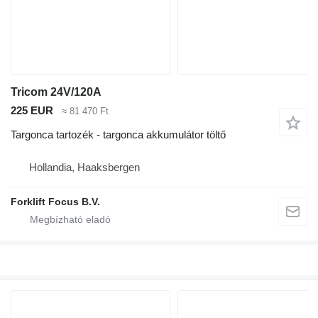
Tricom 24V/120A
225 EUR
≈ 81 470 Ft
Targonca tartozék - targonca akkumulátor töltő
Hollandia, Haaksbergen
Forklift Focus B.V.