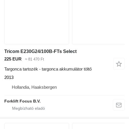
Tricom E230G24/100B-FTs Select
225 EUR
≈ 81 470 Ft
Targonca tartozék - targonca akkumulátor töltő
2013
Hollandia, Haaksbergen
Forklift Focus B.V.