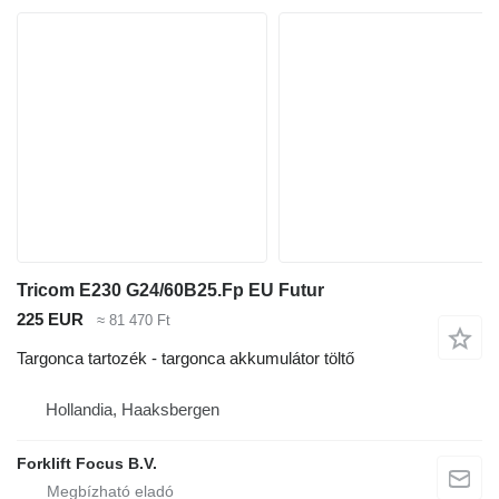
Tricom E230 G24/60B25.Fp EU Futur
225 EUR
≈ 81 470 Ft
Targonca tartozék - targonca akkumulátor töltő
Hollandia, Haaksbergen
Forklift Focus B.V.