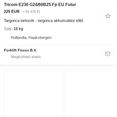
Tricom E230 G24/60B25.Fp EU Futur
225 EUR
≈ 81 470 Ft
Targonca tartozék - targonca akkumulátor töltő
Súly
16 kg
Hollandia, Haaksbergen
Forklift Focus B.V.