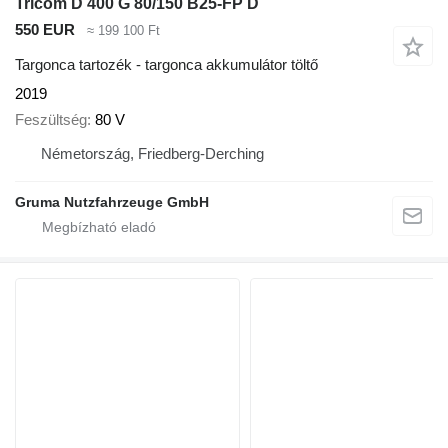
Tricom D 400 G 80/150 B25-FP D
550 EUR
≈ 199 100 Ft
Targonca tartozék - targonca akkumulátor töltő
2019
Feszültség
80 V
Németország, Friedberg-Derching
Gruma Nutzfahrzeuge GmbH