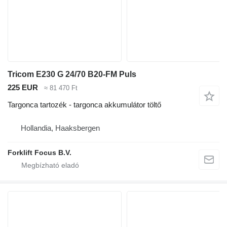
Tricom E230 G 24/70 B20-FM Puls
225 EUR
≈ 81 470 Ft
Targonca tartozék - targonca akkumulátor töltő
Hollandia, Haaksbergen
Forklift Focus B.V.