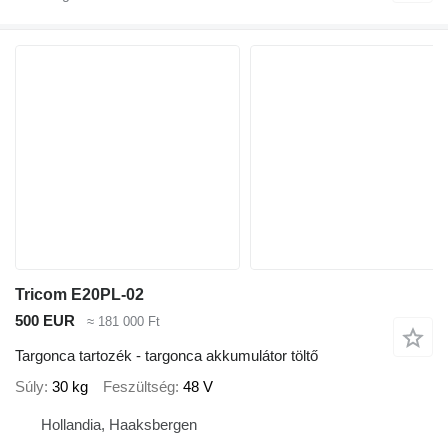
Tricom E20PL-02
500 EUR
≈ 181 000 Ft
Targonca tartozék - targonca akkumulátor töltő
Súly
30 kg
Feszültség
48 V
Hollandia, Haaksbergen