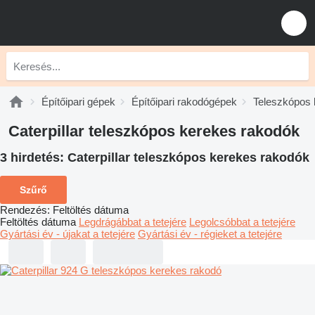
Építőipari gépek
Építőipari rakodógépek
Teleszkópos 
Caterpillar teleszkópos kerekes rakodók
3 hirdetés:
Caterpillar teleszkópos kerekes rakodók
Szűrő
Rendezés
:
Feltöltés dátuma
Feltöltés dátuma
Legdrágábbat a tetejére
Legolcsóbbat a tetejére
Gyártási év - újakat a tetejére
Gyártási év - régieket a tetejére