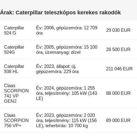
Árak: Caterpillar teleszkópos kerekes rakodók
Caterpillar
Év: 2006, gépüzemóra: 12 709
29 030 EUR
924 G
óra
Caterpillar
Év: 2005, gépüzemóra: 15 100
28 500 EUR
924G
óra, üzemanyag: dízel
Caterpillar
Év: 2023, állapot: új,
211 046 EUR
938 HL
gépüzemóra: 229 óra
Claas
Év: 2024, gépüzemóra: 1 255
SCORPION
óra, teljesítmény: 105 kW (143
88 000 EUR
741 VP
LE)
GEN2
Claas
Év: 2023, gépüzemóra: 2 020
SCORPION
óra, teljesítmény: 115 kW (156
89 000 EUR
756 VP+
LE), teherbírás: 10 700 kg