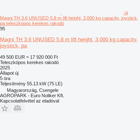
új
Magni TH 3.6 UNUSED 5.8 m lift height, 3,000 kg capacity, joystick,
pa teleszkópos kerekes rakodó
95
Magni TH 3.6 UNUSED 5.8 m lift height, 3,000 kg capacity,
joystick, pa
49 500 EUR
≈ 17 920 000 Ft
Teleszkópos kerekes rakodó
2025
Állapot
új
5 óra
Teljesítmény
55.13 kW (75 LE)
Magyarország, Csengele
AGROPARK - Euro Noliker Kft.
Kapcsolatfelvétel az eladóval