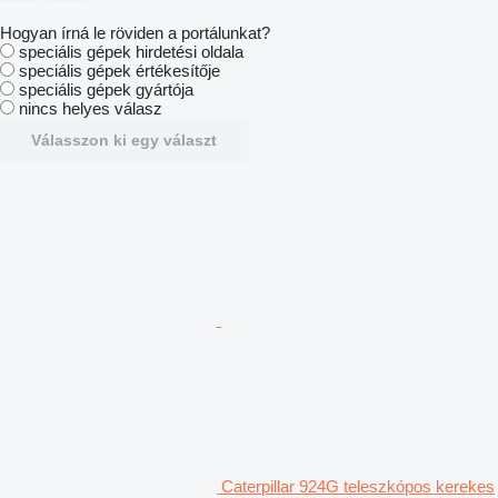
Hogyan írná le röviden a portálunkat?
speciális gépek hirdetési oldala
speciális gépek értékesítője
speciális gépek gyártója
nincs helyes válasz
Válasszon ki egy választ
Caterpillar 924G teleszkópos kerekes