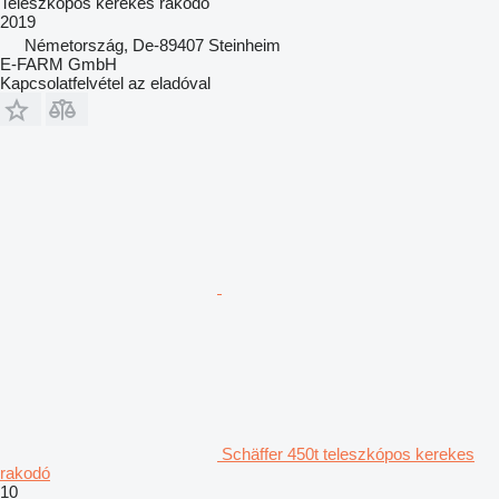
Teleszkópos kerekes rakodó
2019
Németország, De-89407 Steinheim
E-FARM GmbH
Kapcsolatfelvétel az eladóval
Schäffer 450t teleszkópos kerekes
rakodó
10