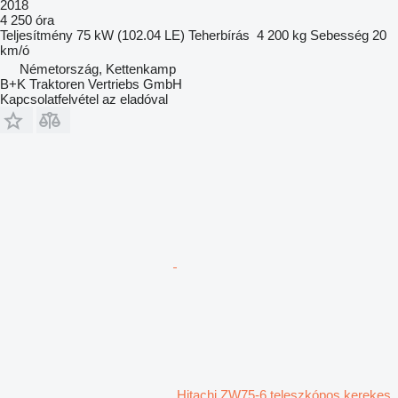
2018
4 250 óra
Teljesítmény
75 kW (102.04 LE)
Teherbírás
4 200 kg
Sebesség
20
km/ó
Németország, Kettenkamp
B+K Traktoren Vertriebs GmbH
Kapcsolatfelvétel az eladóval
Hitachi ZW75-6 teleszkópos kerekes