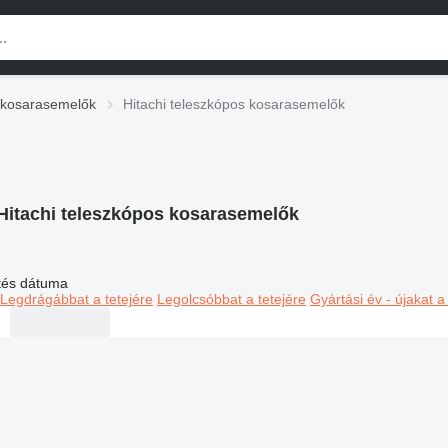
 kosarasemelők
Hitachi teleszkópos kosarasemelők
Hitachi teleszkópos kosarasemelők
ltés dátuma
Legdrágábbat a tetejére
Legolcsóbbat a tetejére
Gyártási év - újakat a