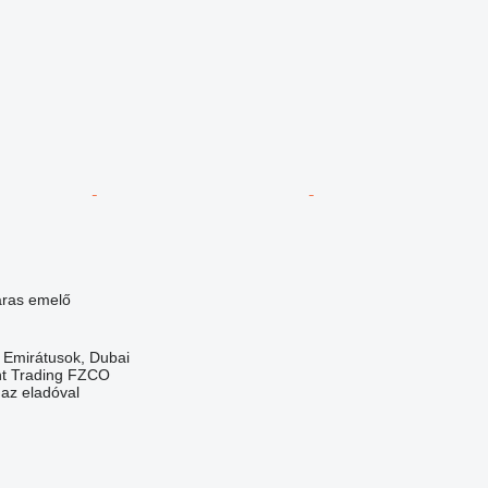
aras emelő
 Emirátusok, Dubai
nt Trading FZCO
 az eladóval