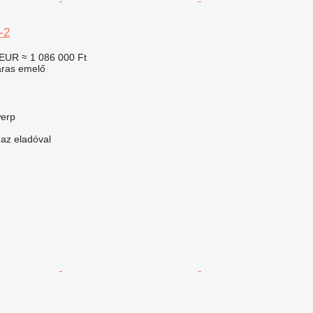
-2
 EUR
≈ 1 086 000 Ft
aras emelő
werp
 az eladóval