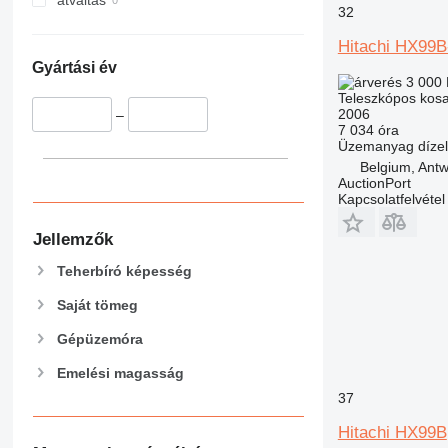
32
Hitachi HX99B
Gyártási év
3 000
Teleszkópos kos
2006
–
7 034 óra
Üzemanyag
dízel
Belgium, Ant
AuctionPort
Kapcsolatfelvétel
Jellemzők
Teherbíró képesség
Saját tömeg
Gépüzemóra
Emelési magasság
37
Hitachi HX99B