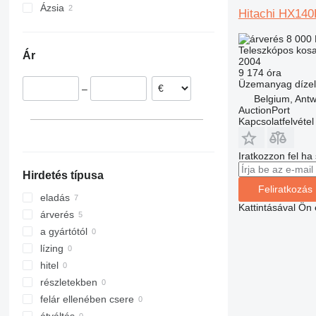
Ázsia
Hollandia
Hitachi HX140
Belgium
Japán
8 000
Egyesült Arab Emirátusok
Teleszkópos kos
Ár
2004
9 174 óra
Üzemanyag
dízel
–
Belgium, Ant
AuctionPort
Kapcsolatfelvétel
Iratkozzon fel ha
Hirdetés típusa
Feliratkozás
eladás
Kattintásával Ön
árverés
a gyártótól
lízing
hitel
részletekben
felár ellenében csere
átváltás