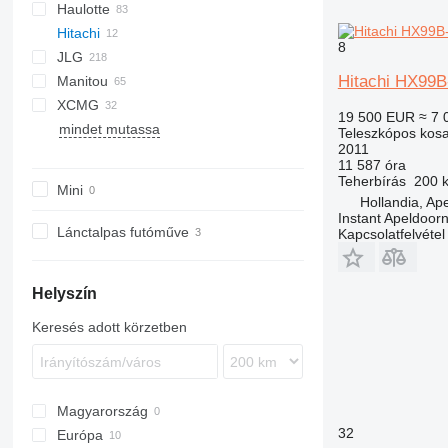
Haulotte
SR
DL
S series
AMZ
Hitachi
Z series
MZ
H-series
8
JLG
HA
EX
527
Hitachi HX99B
Manitou
HT
80
KK
T-series
EX60
XCMG
Star
400SC
ATJ
ROTO
HR
1550
SJ
AB
LEO30T
19 500 EUR
≈ 7 
mindet mutassa
450
MRT
4200
TB
LEO36T
GTBZ
ZT
Teleszkópos kos
2011
460
MT
11 587 óra
600
TJ
Teherbírás
200 
Mini
660
ULM
Hollandia, Ap
Instant Apeldoor
680
Lánctalpas futóműve
Kapcsolatfelvétel
800
860
Helyszín
1200
1250
Keresés adott körzetben
1350
3394
E-series
Magyarország
R-series
32
Európa