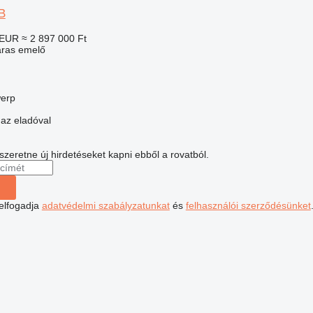
B
 EUR
≈ 2 897 000 Ft
aras emelő
werp
 az eladóval
 szeretne új hirdetéseket kapni ebből a rovatból.
 elfogadja
adatvédelmi szabályzatunkat
és
felhasználói szerződésünket