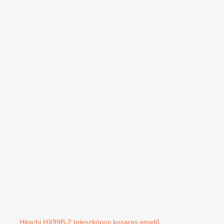
.
Hitachi HX99B-2 teleszkópos kosaras emelő