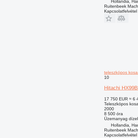
Hollandia, H
Ruitenbeek Mach
Kapcsolatfelvétel
teleszkópos kosa
10
Hitachi HX99B
17 750 EUR
≈ 6 
Teleszkópos kos
2000
8 500 óra
Üzemanyag
dízel
Hollandia, H
Ruitenbeek Mach
Kapcsolatfelvétel