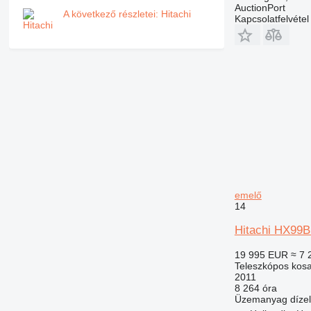
AuctionPort
A következő részletei: Hitachi
Kapcsolatfelvétel
emelő
14
Hitachi HX99B
19 995 EUR
≈ 7 
Teleszkópos kos
2011
8 264 óra
Üzemanyag
dízel