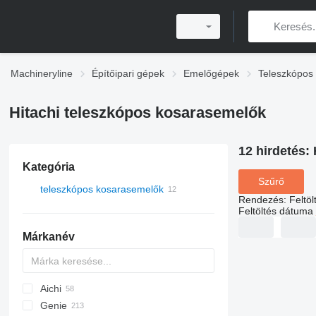
Machineryline
Építőipari gépek
Emelőgépek
Teleszkópos
Hitachi teleszkópos kosarasemelők
12 hirdetés:
Kategória
Szűrő
teleszkópos kosarasemelők
Rendezés
:
Feltö
Feltöltés dátuma
Márkanév
Aichi
Genie
SP
DK