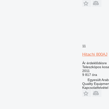
11
Hitachi 800AJ
Ár érdeklődésre
Teleszkópos kos
2011
9 817 óra
Egyesült Arab
Quality Equipme
Kapcsolatfelvétel