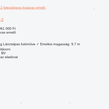
-2
061 000 Ft
aras emelő
kg
Lánctalpas futóműve
✓
Emelési magasság
9,7 m
eldoorn
n BV
 az eladóval