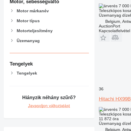
Motor, sebességváltó
7 000
Teleszkópos kos
Motor márkanév
Üzemanyag
dízel
Motor típus
Belgium, Ant
AuctionPort
Motorteljesítmény
Kapcsolatfelvétel
Üzemanyag
Tengelyek
Tengelyek
36
Hiányzik néhány szűrő?
Hitachi HX99B
Javasoljon változtatást
7 000
Teleszkópos kos
11 872 óra
Üzemanyag
dízel
Belgium, Ant