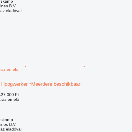
arskamp
ines B.V.
 az eladóval
ras emelő
 Hoogwerker *Meerdere beschikbaar!
427 000 Ft
aras emelő
arskamp
ines B.V.
 az eladóval