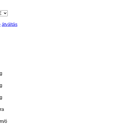
e
átváltás
g
g
g
ra
m/ó