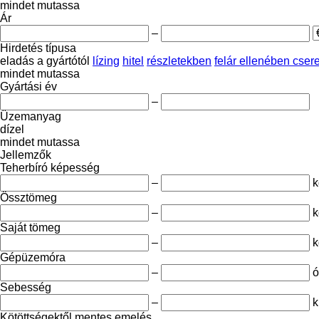
mindet mutassa
Ár
–
Hirdetés típusa
eladás
a gyártótól
lízing
hitel
részletekben
felár ellenében cser
mindet mutassa
Gyártási év
–
Üzemanyag
dízel
mindet mutassa
Jellemzők
Teherbíró képesség
–
k
Össztömeg
–
k
Saját tömeg
–
k
Gépüzemóra
–
ó
Sebesség
–
k
Kötöttségektől mentes emelés