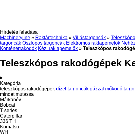
Hirdetés feladása
Machineryline
»
Raktártechnika
»
Villástargoncák
»
Teleszkóp
targoncák
Oszlopos targoncák
Elektromos raklapemelők
Nehéz
Konténerrakodók
Kézi raklapemelők
»
Teleszkópos rakodóg
Teleszkópos rakodógépek K
Kategória
teleszkópos rakodógépek
dízel targoncák
gázzal működő targ
mindet mutassa
Márkanév
Bobcat
T series
Caterpillar
336
TH
Komatsu
WH