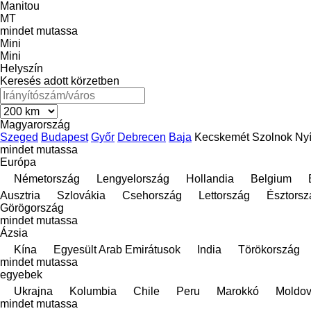
Manitou
MT
mindet mutassa
Mini
Mini
Helyszín
Keresés adott körzetben
Magyarország
Szeged
Budapest
Győr
Debrecen
Baja
Kecskemét
Szolnok
Ny
mindet mutassa
Európa
Németország
Lengyelország
Hollandia
Belgium
Ausztria
Szlovákia
Csehország
Lettország
Észtorsz
Görögország
mindet mutassa
Ázsia
Kína
Egyesült Arab Emirátusok
India
Törökország
mindet mutassa
egyebek
Ukrajna
Kolumbia
Chile
Peru
Marokkó
Moldo
mindet mutassa