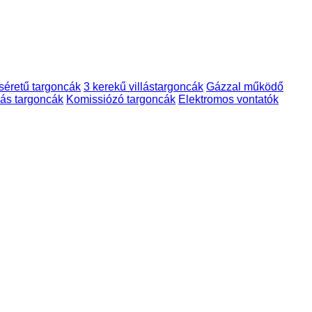
séretű targoncák
3 kerekű villástargoncák
Gázzal működő
lás targoncák
Komissiózó targoncák
Elektromos vontatók