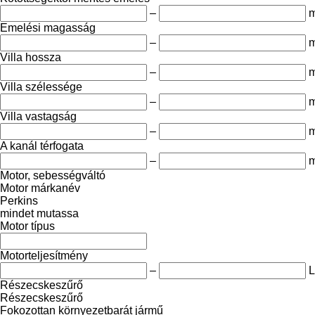
–
Emelési magasság
–
Villa hossza
–
Villa szélessége
–
Villa vastagság
–
A kanál térfogata
–
m
Motor, sebességváltó
Motor márkanév
Perkins
mindet mutassa
Motor típus
Motorteljesítmény
–
Részecskeszűrő
Részecskeszűrő
Fokozottan környezetbarát jármű