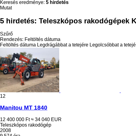
Keresés eredménye:
5 hirdetés
Mutat
5 hirdetés:
Teleszkópos rakodógépek 
Szűrő
Rendezés
:
Feltöltés dátuma
Feltöltés dátuma
Legdrágábbat a tetejére
Legolcsóbbat a tetejé
12
Manitou MT 1840
12 400 000 Ft
≈ 34 040 EUR
Teleszkópos rakodógép
2008
9 574 óra