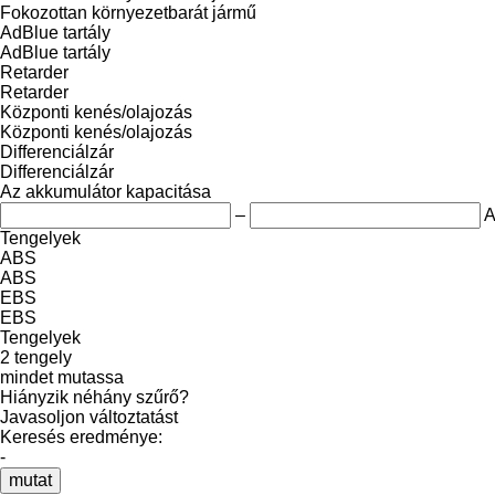
Fokozottan környezetbarát jármű
AdBlue tartály
AdBlue tartály
Retarder
Retarder
Központi kenés/olajozás
Központi kenés/olajozás
Differenciálzár
Differenciálzár
Az akkumulátor kapacitása
–
A
Tengelyek
ABS
ABS
EBS
EBS
Tengelyek
2 tengely
mindet mutassa
Hiányzik néhány szűrő?
Javasoljon változtatást
Keresés eredménye:
-
mutat