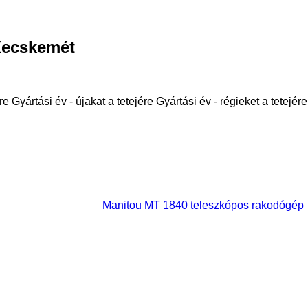
Kecskemét
re
Gyártási év - újakat a tetejére
Gyártási év - régieket a tetejére
Manitou MT 1840 teleszkópos rakodógép