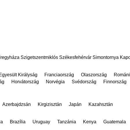
íregyháza
Szigetszentmiklós
Székesfehérvár
Simontornya
Kapo
Egyesült Királyság
Franciaország
Olaszország
Románi
ág
Horvátország
Norvégia
Svédország
Finnország
Azerbajdzsán
Kirgizisztán
Japán
Kazahsztán
va
Brazília
Uruguay
Tanzánia
Kenya
Guatemala