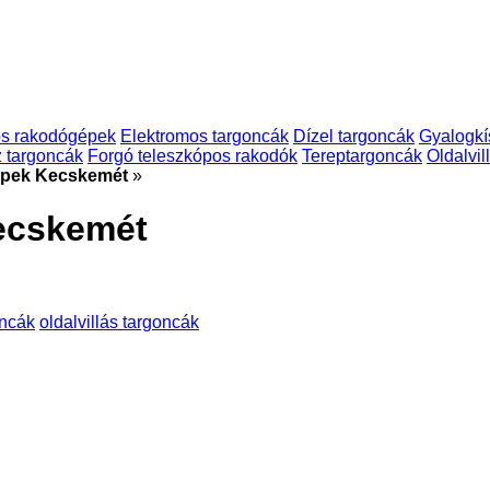
os rakodógépek
Elektromos targoncák
Dízel targoncák
Gyalogkí
 targoncák
Forgó teleszkópos rakodók
Tereptargoncák
Oldalvil
épek Kecskemét
»
ecskemét
oncák
oldalvillás targoncák