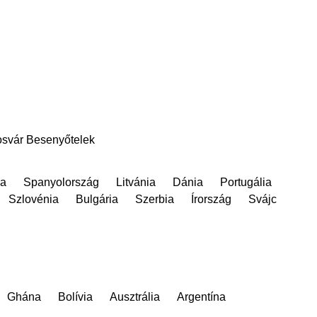
svár
Besenyőtelek
a
Spanyolország
Litvánia
Dánia
Portugália
Szlovénia
Bulgária
Szerbia
Írország
Svájc
Ghána
Bolívia
Ausztrália
Argentína