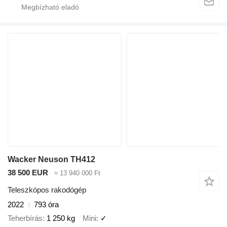
Wacker Neuson TH412
38 500 EUR
≈ 13 940 000 Ft
Teleszkópos rakodógép
2022
793 óra
Teherbírás
1 250 kg
Mini
✓