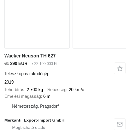
Wacker Neuson TH 627
61 290 EUR
≈ 22 190 000 Ft
Teleszkópos rakodógép
2019
Teherbírás
2 700 kg
Sebesség
20 km/ó
Emelési magasság
6 m
Németország, Pragsdorf
Merkantil Export-Import GmbH