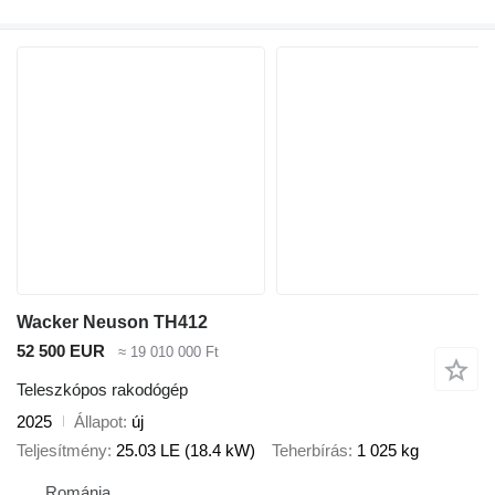
Wacker Neuson TH412
52 500 EUR
≈ 19 010 000 Ft
Teleszkópos rakodógép
2025
Állapot
új
Teljesítmény
25.03 LE (18.4 kW)
Teherbírás
1 025 kg
Románia