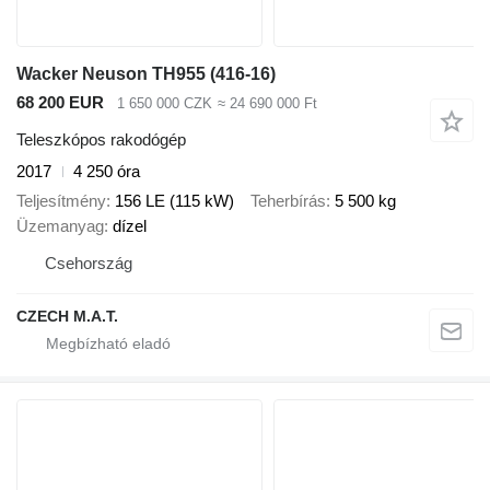
Wacker Neuson TH955 (416-16)
68 200 EUR
1 650 000 CZK
≈ 24 690 000 Ft
Teleszkópos rakodógép
2017
4 250 óra
Teljesítmény
156 LE (115 kW)
Teherbírás
5 500 kg
Üzemanyag
dízel
Csehország
CZECH M.A.T.