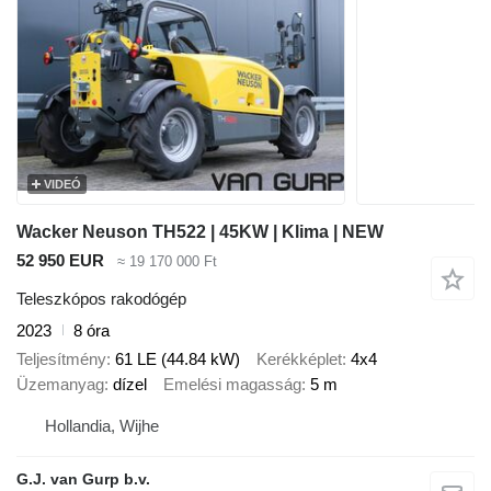
VIDEÓ
Wacker Neuson TH522 | 45KW | Klima | NEW
52 950 EUR
≈ 19 170 000 Ft
Teleszkópos rakodógép
2023
8 óra
Teljesítmény
61 LE (44.84 kW)
Kerékképlet
4x4
Üzemanyag
dízel
Emelési magasság
5 m
Hollandia, Wijhe
G.J. van Gurp b.v.