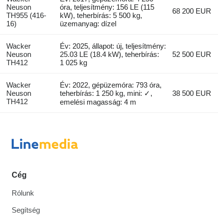
Neuson
óra, teljesítmény: 156 LE (115
68 200 EUR
TH955 (416-
kW), teherbírás: 5 500 kg,
16)
üzemanyag: dízel
Wacker
Év: 2025, állapot: új, teljesítmény:
Neuson
25.03 LE (18.4 kW), teherbírás:
52 500 EUR
TH412
1 025 kg
Wacker
Év: 2022, gépüzemóra: 793 óra,
Neuson
teherbírás: 1 250 kg, mini: ✓,
38 500 EUR
TH412
emelési magasság: 4 m
Cég
Rólunk
Segítség