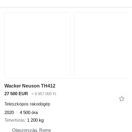
Wacker Neuson TH412
27 500 EUR
≈ 9 957 000 Ft
Teleszkópos rakodógép
2020
4 500 óra
Teherbírás
1 200 kg
Olaszország, Rome