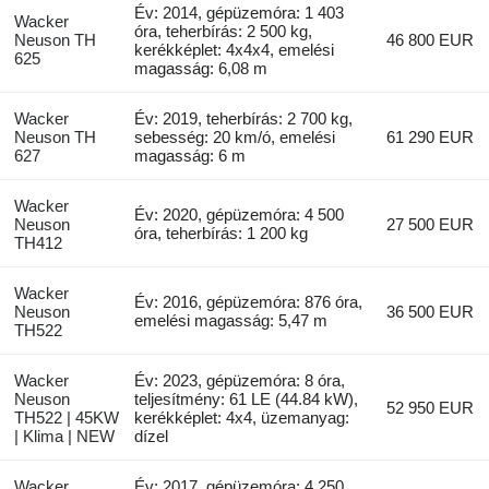
Év: 2014, gépüzemóra: 1 403
Wacker
óra, teherbírás: 2 500 kg,
Neuson TH
46 800 EUR
kerékképlet: 4x4x4, emelési
625
magasság: 6,08 m
Wacker
Év: 2019, teherbírás: 2 700 kg,
Neuson TH
sebesség: 20 km/ó, emelési
61 290 EUR
627
magasság: 6 m
Wacker
Év: 2020, gépüzemóra: 4 500
Neuson
27 500 EUR
óra, teherbírás: 1 200 kg
TH412
Wacker
Év: 2016, gépüzemóra: 876 óra,
Neuson
36 500 EUR
emelési magasság: 5,47 m
TH522
Wacker
Év: 2023, gépüzemóra: 8 óra,
Neuson
teljesítmény: 61 LE (44.84 kW),
52 950 EUR
TH522 | 45KW
kerékképlet: 4x4, üzemanyag:
| Klima | NEW
dízel
Wacker
Év: 2017, gépüzemóra: 4 250