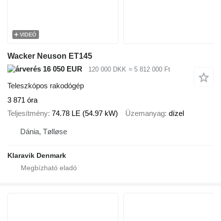
VIDEÓ
Wacker Neuson ET145
16 050 EUR
120 000 DKK
≈ 5 812 000 Ft
Teleszkópos rakodógép
3 871 óra
Teljesítmény
74.78 LE (54.97 kW)
Üzemanyag
dízel
Dánia, Tølløse
Klaravik Denmark