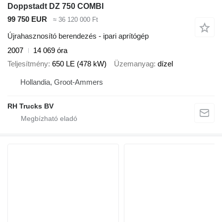
Doppstadt DZ 750 COMBI
99 750 EUR
≈ 36 120 000 Ft
Újrahasznosító berendezés - ipari aprítógép
2007
14 069 óra
Teljesítmény
650 LE (478 kW)
Üzemanyag
dízel
Hollandia, Groot-Ammers
RH Trucks BV