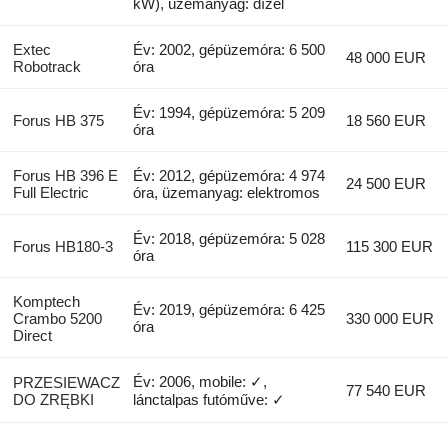
kW), üzemanyag: dízel
Extec
Év: 2002, gépüzemóra: 6 500
48 000 EUR
Robotrack
óra
Év: 1994, gépüzemóra: 5 209
Forus HB 375
18 560 EUR
óra
Forus HB 396 E
Év: 2012, gépüzemóra: 4 974
24 500 EUR
Full Electric
óra, üzemanyag: elektromos
Év: 2018, gépüzemóra: 5 028
Forus HB180-3
115 300 EUR
óra
Komptech
Év: 2019, gépüzemóra: 6 425
Crambo 5200
330 000 EUR
óra
Direct
Év: 2006, mobile: ✓,
PRZESIEWACZ
77 540 EUR
DO ZRĘBKI
lánctalpas futóműve: ✓