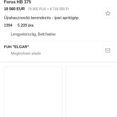
Forus HB 375
18 560 EUR
79 900 PLN
≈ 6 719 000 Ft
Újrahasznosító berendezés - ipari aprítógép
1994
5 209 óra
Lengyelország, Bełchatów
FUH "ELGAR"