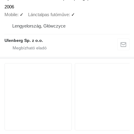
2006
Mobile
✓
Lánctalpas futóműve
✓
Lengyelország, Główczyce
Ulenberg Sp. z o.o.