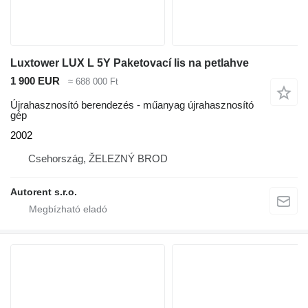
Luxtower LUX L 5Y Paketovací lis na petlahve
1 900 EUR
≈ 688 000 Ft
Újrahasznosító berendezés - műanyag újrahasznosító
gép
2002
Csehország, ŽELEZNÝ BROD
Autorent s.r.o.