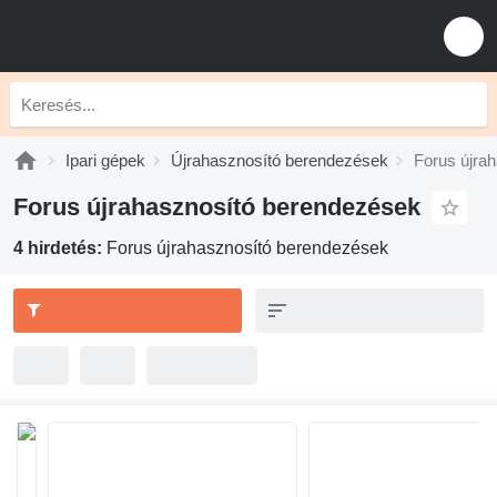
Ipari gépek
Újrahasznosító berendezések
Forus újra
Forus újrahasznosító berendezések
4 hirdetés:
Forus újrahasznosító berendezések