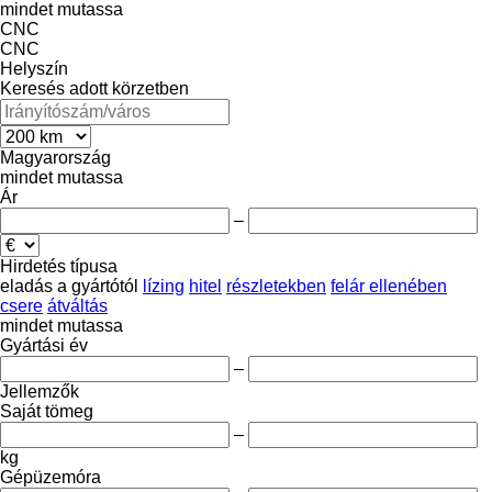
mindet mutassa
CNC
CNC
Helyszín
Keresés adott körzetben
Magyarország
mindet mutassa
Ár
–
Hirdetés típusa
eladás
a gyártótól
lízing
hitel
részletekben
felár ellenében
csere
átváltás
mindet mutassa
Gyártási év
–
Jellemzők
Saját tömeg
–
kg
Gépüzemóra