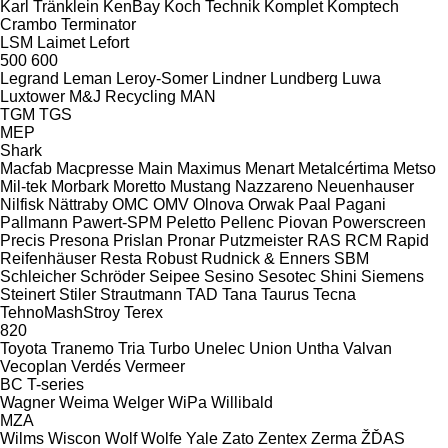
Karl Tränklein
KenBay
Koch Technik
Komplet
Komptech
Crambo
Terminator
LSM
Laimet
Lefort
500
600
Legrand
Leman
Leroy-Somer
Lindner
Lundberg
Luwa
Luxtower
M&J Recycling
MAN
TGM
TGS
MEP
Shark
Macfab
Macpresse
Main
Maximus
Menart
Metalcértima
Metso
Mil-tek
Morbark
Moretto
Mustang
Nazzareno
Neuenhauser
Nilfisk
Nättraby
OMC
OMV
Olnova
Orwak
Paal
Pagani
Pallmann
Pawert-SPM
Peletto
Pellenc
Piovan
Powerscreen
Precis
Presona
Prislan
Pronar
Putzmeister
RAS
RCM
Rapid
Reifenhäuser
Resta
Robust
Rudnick & Enners
SBM
Schleicher
Schröder
Seipee
Sesino
Sesotec
Shini
Siemens
Steinert
Stiler
Strautmann
TAD
Tana
Taurus
Tecna
TehnoMashStroy
Terex
820
Toyota
Tranemo
Tria
Turbo
Unelec
Union
Untha
Valvan
Vecoplan
Verdés
Vermeer
BC
T-series
Wagner
Weima
Welger
WiPa
Willibald
MZA
Wilms
Wiscon
Wolf
Wolfe
Yale
Zato
Zentex
Zerma
ŽĎAS