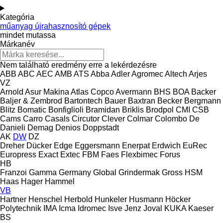
Kategória
műanyag újrahasznosító gépek
mindet mutassa
Márkanév
Nem található eredmény erre a lekérdezésre
ABB
ABC
AEC
AMB
ATS
Abba
Adler
Agromec
Altech
Arjes
VZ
Arnold
Asur Makina
Atlas Copco
Avermann
BHS
BOA
Backer
Baljer & Zembrod
Bartontech
Bauer
Baxtran
Becker
Bergmann
Blitz
Bomatic
Bonfiglioli
Bramidan
Briklis
Brodpol
CMI
CSB
Cams
Carro
Casals
Circutor
Clever
Colmar
Colombo
De
Danieli
Demag
Denios
Doppstadt
AK
DW
DZ
Dreher
Dücker
Edge
Eggersmann
Enerpat
Erdwich
EuRec
Europress
Exact
Extec
FBM
Faes
Flexbimec
Forus
HB
Franzoi
Gamma
Germany
Global
Grindermak
Gross
HSM
Haas
Hager
Hammel
VB
Hartner
Henschel
Herbold
Hunkeler
Husmann
Höcker
Polytechnik
IMA
Icma
Idromec
Isve
Jenz
Joval
KUKA
Kaeser
BS