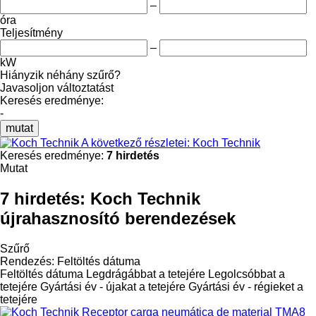
–
óra
Teljesítmény
–
kW
Hiányzik néhány szűrő?
Javasoljon változtatást
Keresés eredménye:
-
mutat
A következő részletei: Koch Technik
Keresés eredménye:
7 hirdetés
Mutat
7 hirdetés:
Koch Technik
újrahasznosító berendezések
Szűrő
Rendezés
:
Feltöltés dátuma
Feltöltés dátuma
Legdrágábbat a tetejére
Legolcsóbbat a
tetejére
Gyártási év - újakat a tetejére
Gyártási év - régieket a
tetejére