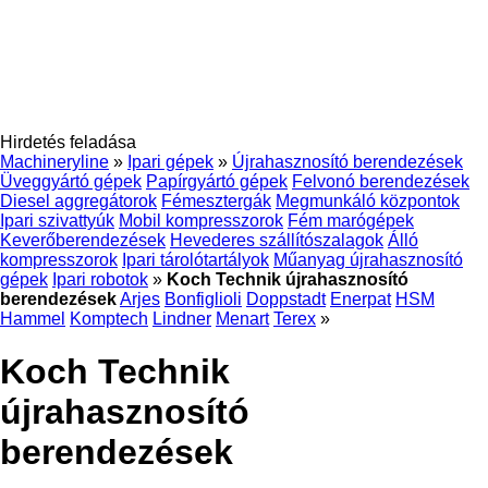
Hirdetés feladása
Machineryline
»
Ipari gépek
»
Újrahasznosító berendezések
Üveggyártó gépek
Papírgyártó gépek
Felvonó berendezések
Diesel aggregátorok
Fémesztergák
Megmunkáló központok
Ipari szivattyúk
Mobil kompresszorok
Fém marógépek
Keverőberendezések
Hevederes szállítószalagok
Álló
kompresszorok
Ipari tárolótartályok
Műanyag újrahasznosító
gépek
Ipari robotok
»
Koch Technik újrahasznosító
berendezések
Arjes
Bonfiglioli
Doppstadt
Enerpat
HSM
Hammel
Komptech
Lindner
Menart
Terex
»
Koch Technik
újrahasznosító
berendezések