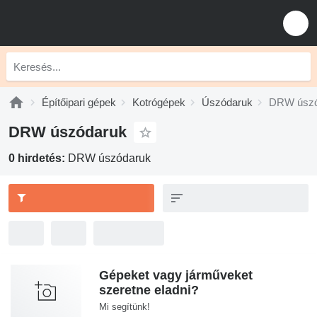
Építőipari gépek
Kotrógépek
Úszódaruk
DRW úszó
DRW úszódaruk
0 hirdetés:
DRW úszódaruk
Gépeket vagy járműveket
szeretne eladni?
Mi segítünk!