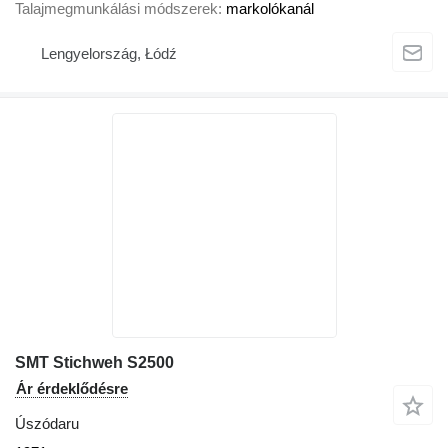
Talajmegmunkálási módszerek
markolókanál
Lengyelország, Łódź
SMT Stichweh S2500
Ár érdeklődésre
Úszódaru