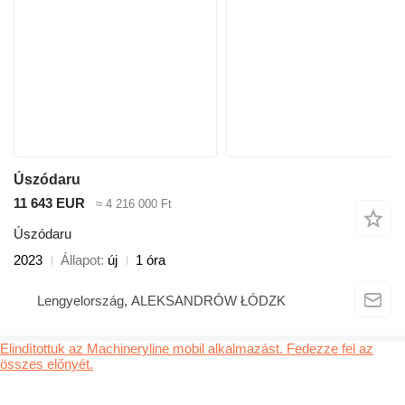
Úszódaru
11 643 EUR
≈ 4 216 000 Ft
Úszódaru
2023
Állapot
új
1 óra
Lengyelország, ALEKSANDRÓW ŁÓDZK
Elindítottuk az Machineryline mobil alkalmazást. Fedezze fel az
összes előnyét.