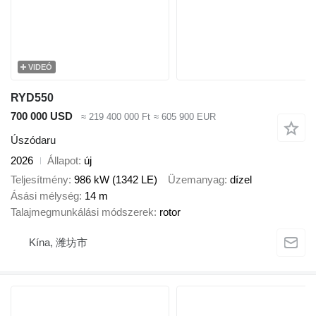
VIDEÓ
RYD550
700 000 USD
≈ 219 400 000 Ft
≈ 605 900 EUR
Úszódaru
2026
Állapot
új
Teljesítmény
986 kW (1342 LE)
Üzemanyag
dízel
Ásási mélység
14 m
Talajmegmunkálási módszerek
rotor
Kína, 潍坊市