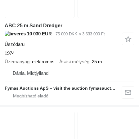
ABC 25 m Sand Dredger
10 030 EUR
75 000 DKK
≈ 3 633 000 Ft
Úszódaru
1974
Üzemanyag
elektromos
Ásási mélység
25 m
Dánia, Midtjylland
Fymas Auctions ApS – visit the auction fymasauctions.dk