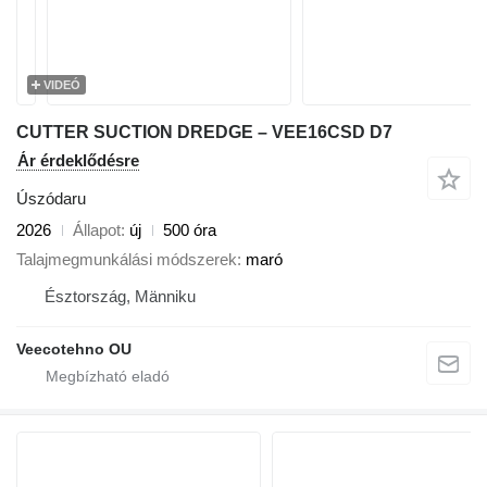
VIDEÓ
CUTTER SUCTION DREDGE – VEE16CSD D7
Ár érdeklődésre
Úszódaru
2026
Állapot
új
500 óra
Talajmegmunkálási módszerek
maró
Észtország, Männiku
Veecotehno OU