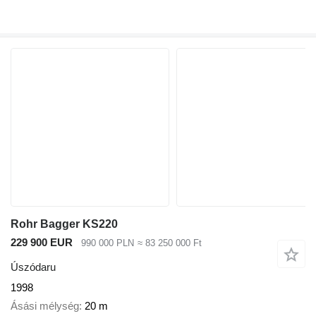
Rohr Bagger KS220
229 900 EUR
990 000 PLN
≈ 83 250 000 Ft
Úszódaru
1998
Ásási mélység
20 m