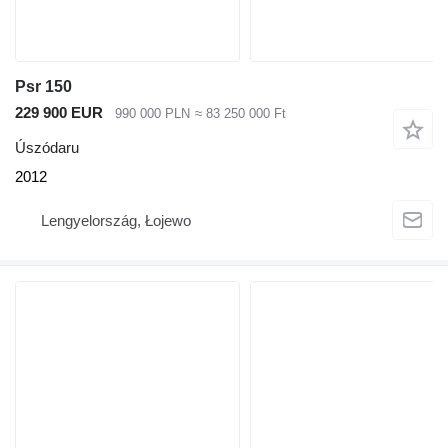
Psr 150
229 900 EUR
990 000 PLN
≈ 83 250 000 Ft
Úszódaru
2012
Lengyelország, Łojewo