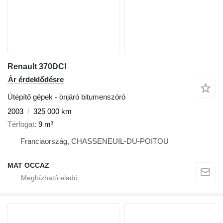
Renault 370DCI
Ár érdeklődésre
Útépítő gépek - önjáró bitumenszóró
2003
325 000 km
Térfogat
9 m³
Franciaország, CHASSENEUIL-DU-POITOU
MAT OCCAZ