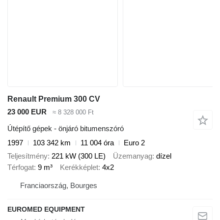
Renault Premium 300 CV
23 000 EUR
≈ 8 328 000 Ft
Útépítő gépek - önjáró bitumenszóró
1997
103 342 km
11 004 óra
Euro 2
Teljesítmény
221 kW (300 LE)
Üzemanyag
dízel
Térfogat
9 m³
Kerékképlet
4x2
Franciaország, Bourges
EUROMED EQUIPMENT