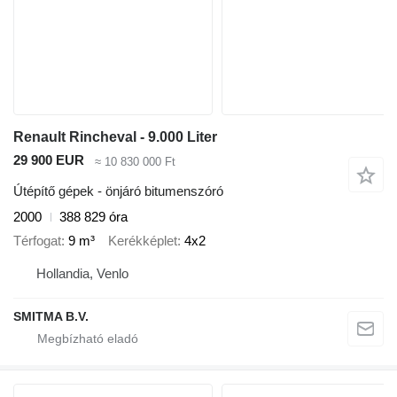
Renault Rincheval - 9.000 Liter
29 900 EUR
≈ 10 830 000 Ft
Útépítő gépek - önjáró bitumenszóró
2000
388 829 óra
Térfogat
9 m³
Kerékképlet
4x2
Hollandia, Venlo
SMITMA B.V.