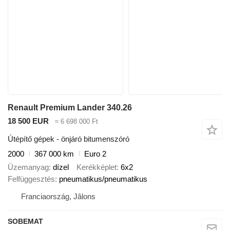
Renault Premium Lander 340.26
18 500 EUR
≈ 6 698 000 Ft
Útépítő gépek - önjáró bitumenszóró
2000
367 000 km
Euro 2
Üzemanyag
dízel
Kerékképlet
6x2
Felfüggesztés
pneumatikus/pneumatikus
Franciaország, Jâlons
SOBEMAT