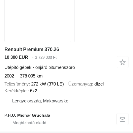
Renault Premium 370.26
10 300 EUR
≈ 3 729 000 Ft
Útépítő gépek - önjáró bitumenszóró
2002
378 005 km
Teljesítmény
272 kW (370 LE)
Üzemanyag
dízel
Kerékképlet
6x2
Lengyelország, Mąkowarsko
P.H.U. Michał Gruchała