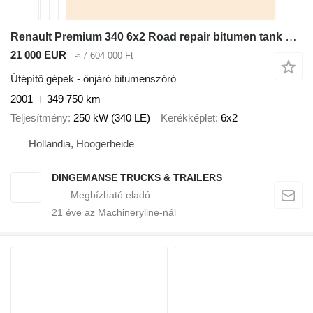
Renault Premium 340 6x2 Road repair bitumen tank 6 m3 / tipper
21 000 EUR
≈ 7 604 000 Ft
Útépítő gépek - önjáró bitumenszóró
2001
349 750 km
Teljesítmény
250 kW (340 LE)
Kerékképlet
6x2
Hollandia, Hoogerheide
DINGEMANSE TRUCKS & TRAILERS
21
éve az Machineryline-nál