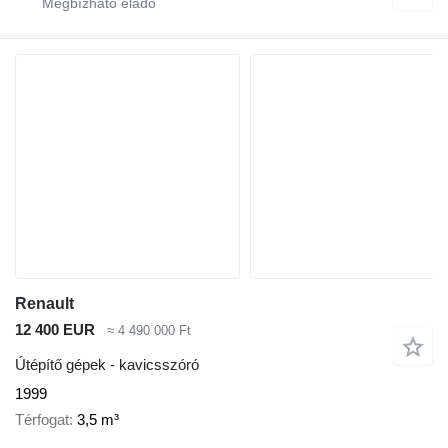
Renault
12 400 EUR
≈ 4 490 000 Ft
Útépítő gépek - kavicsszóró
1999
Térfogat
3,5 m³