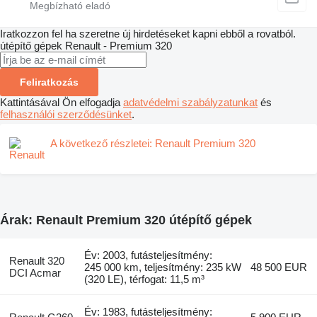
Iratkozzon fel ha szeretne új hirdetéseket kapni ebből a rovatból.
útépítő gépek
Renault - Premium 320
Feliratkozás
Kattintásával Ön elfogadja
adatvédelmi szabályzatunkat
és
felhasználói szerződésünket
.
A következő részletei: Renault Premium 320
Árak: Renault Premium 320 útépítő gépek
Év: 2003, futásteljesítmény:
Renault 320
245 000 km, teljesítmény: 235 kW
48 500 EUR
DCI Acmar
(320 LE), térfogat: 11,5 m³
Év: 1983, futásteljesítmény: