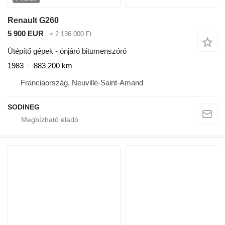
Renault G260
5 900 EUR
≈ 2 136 000 Ft
Útépítő gépek - önjáró bitumenszóró
1983
883 200 km
Franciaország, Neuville-Saint-Amand
SODINEG