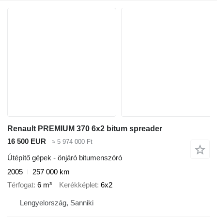
Renault PREMIUM 370 6x2 bitum spreader
16 500 EUR
≈ 5 974 000 Ft
Útépítő gépek - önjáró bitumenszóró
2005
257 000 km
Térfogat
6 m³
Kerékképlet
6x2
Lengyelország, Sanniki