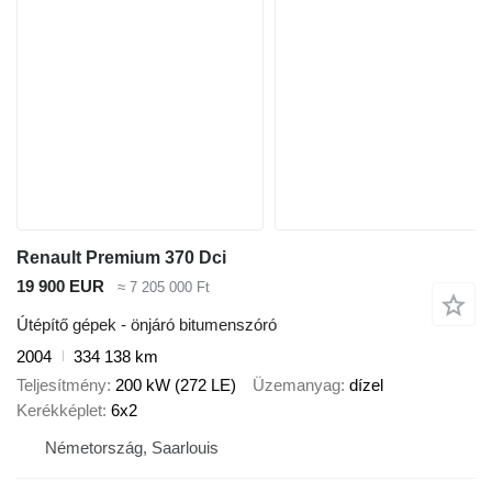
Renault Premium 370 Dci
19 900 EUR
≈ 7 205 000 Ft
Útépítő gépek - önjáró bitumenszóró
2004
334 138 km
Teljesítmény
200 kW (272 LE)
Üzemanyag
dízel
Kerékképlet
6x2
Németország, Saarlouis