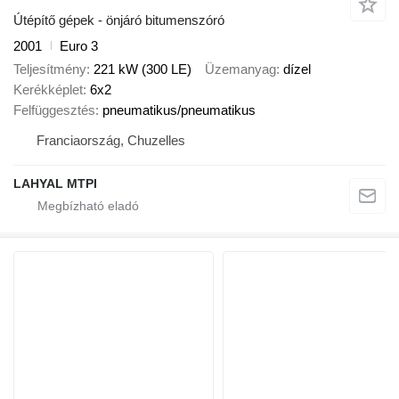
Útépítő gépek - önjáró bitumenszóró
2001
Euro 3
Teljesítmény
221 kW (300 LE)
Üzemanyag
dízel
Kerékképlet
6x2
Felfüggesztés
pneumatikus/pneumatikus
Franciaország, Chuzelles
LAHYAL MTPI