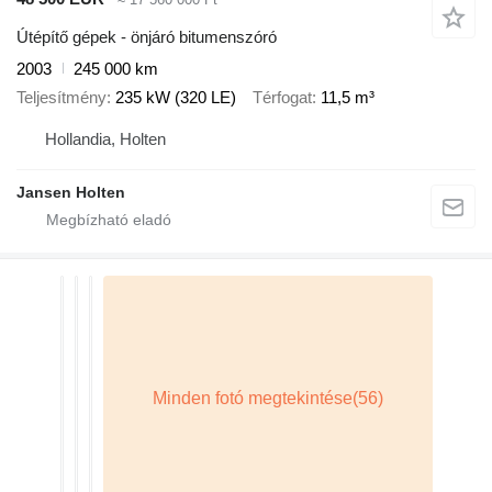
Útépítő gépek - önjáró bitumenszóró
2003
245 000 km
Teljesítmény
235 kW (320 LE)
Térfogat
11,5 m³
Hollandia, Holten
Jansen Holten