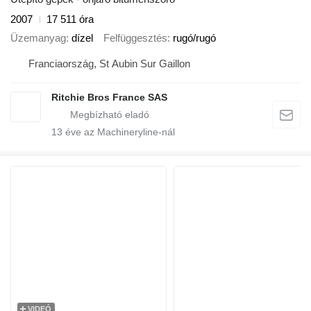
2007
17 511 óra
Üzemanyag
dízel
Felfüggesztés
rugó/rugó
Franciaország, St Aubin Sur Gaillon
Ritchie Bros France SAS
13
éve az Machineryline-nál
VIDEÓ