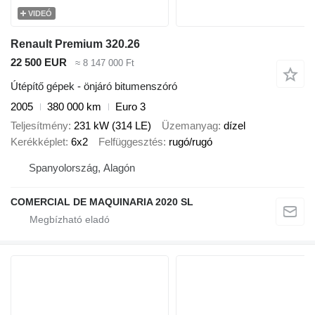
VIDEÓ
Renault Premium 320.26
22 500 EUR
≈ 8 147 000 Ft
Útépítő gépek - önjáró bitumenszóró
2005
380 000 km
Euro 3
Teljesítmény
231 kW (314 LE)
Üzemanyag
dízel
Kerékképlet
6x2
Felfüggesztés
rugó/rugó
Spanyolország, Alagón
COMERCIAL DE MAQUINARIA 2020 SL