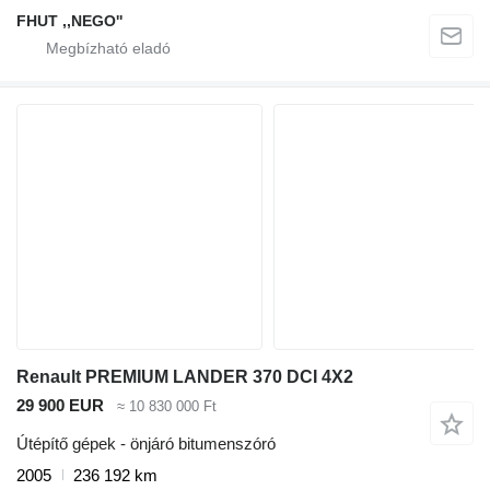
FHUT ,,NEGO''
Renault PREMIUM LANDER 370 DCI 4X2
29 900 EUR
≈ 10 830 000 Ft
Útépítő gépek - önjáró bitumenszóró
2005
236 192 km