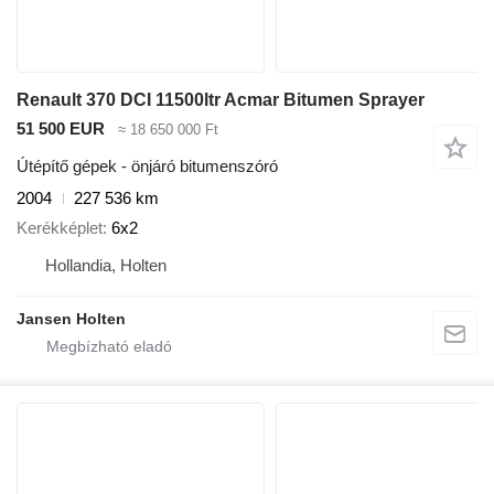
Renault 370 DCI 11500ltr Acmar Bitumen Sprayer
51 500 EUR
≈ 18 650 000 Ft
Útépítő gépek - önjáró bitumenszóró
2004
227 536 km
Kerékképlet
6x2
Hollandia, Holten
Jansen Holten