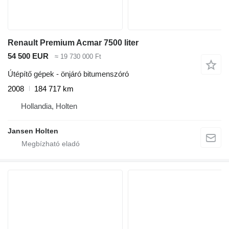
Renault Premium Acmar 7500 liter
54 500 EUR
≈ 19 730 000 Ft
Útépítő gépek - önjáró bitumenszóró
2008
184 717 km
Hollandia, Holten
Jansen Holten