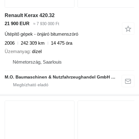
Renault Kerax 420.32
21 900 EUR
≈ 7 930 000 Ft
Útépítő gépek - önjáró bitumenszóró
2006
242 309 km
14 475 óra
Üzemanyag
dízel
Németország, Saarlouis
M.O. Baumaschinen & Nutzfahrzeughandel GmbH & CO.