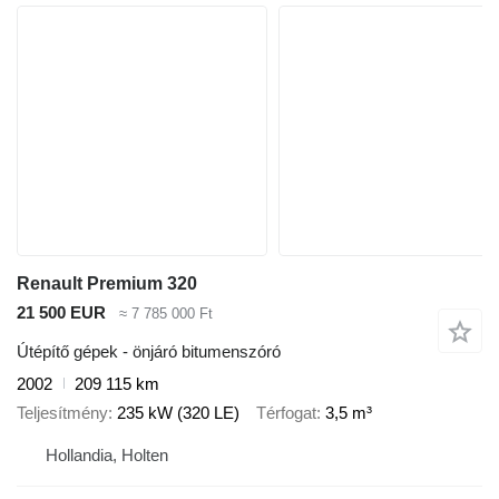
Renault Premium 320
21 500 EUR
≈ 7 785 000 Ft
Útépítő gépek - önjáró bitumenszóró
2002
209 115 km
Teljesítmény
235 kW (320 LE)
Térfogat
3,5 m³
Hollandia, Holten