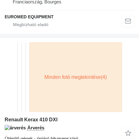
Franciaország, Bourges
EUROMED EQUIPMENT
Renault Kerax 410 DXI
Árverés
Útépítő gépek - önjáró bitumenszóró