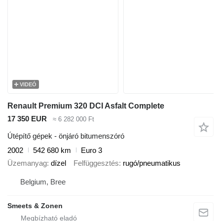
VIDEÓ
Renault Premium 320 DCI Asfalt Complete
17 350 EUR
≈ 6 282 000 Ft
Útépítő gépek - önjáró bitumenszóró
2002
542 680 km
Euro 3
Üzemanyag
dízel
Felfüggesztés
rugó/pneumatikus
Belgium, Bree
Smeets & Zonen