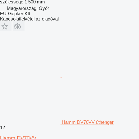
szélessége
1 500 mm
Magyarország, Győr
EU-Gépker Kft
Kapcsolatfelvétel az eladóval
Hamm DV70VV úthenger
12
Hamm DV70VV