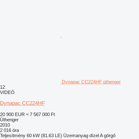
Dynapac CC224HF úthenger
12
VIDEÓ
Dynapac CC224HF
20 900 EUR
≈ 7 567 000 Ft
Úthenger
2010
2 016 óra
Teljesítmény
60 kW (81.63 LE)
Üzemanyag
dízel
A görgő