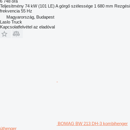
6 748 óra
Teljesítmény
74 kW (101 LE)
A görgő szélessége
1 680 mm
Rezgési
frekvencia
55 Hz
Magyarország, Budapest
Laslo Truck
Kapcsolatfelvétel az eladóval
BOMAG BW 213 DH-3 kombihenger
úthenger