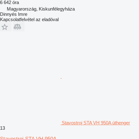
6 642 óra
Magyarország, Kiskunfélegyháza
Dinnyés Imre
Kapcsolatfelvétel az eladóval
Stavostroj STA VH 950A úthenger
13
Stavostroj STA VH 950A