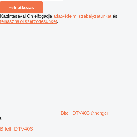
Feliratkozás
Kattintásával Ön elfogadja
adatvédelmi szabályzatunkat
és
felhasználói szerződésünket
.
Bitelli DTV40S úthenger
6
Bitelli DTV40S