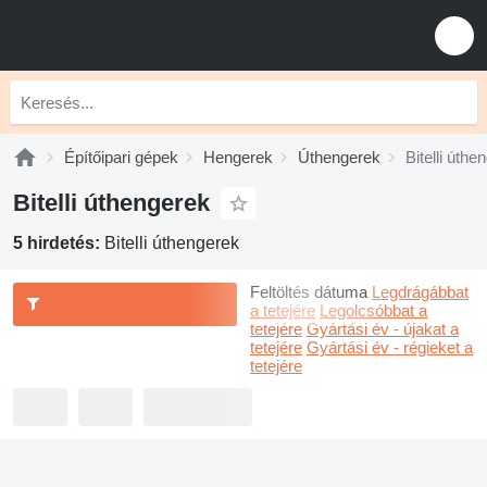
Építőipari gépek
Hengerek
Úthengerek
Bitelli úthe
Bitelli úthengerek
5 hirdetés:
Bitelli úthengerek
Feltöltés dátuma
Legdrágábbat
a tetejére
Legolcsóbbat a
tetejére
Gyártási év - újakat a
tetejére
Gyártási év - régieket a
tetejére