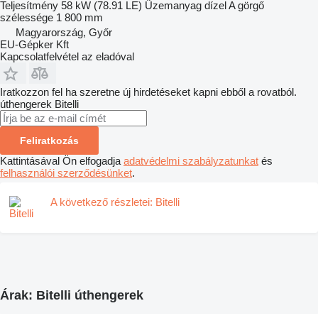
Teljesítmény
58 kW (78.91 LE)
Üzemanyag
dízel
A görgő
szélessége
1 800 mm
Magyarország, Győr
EU-Gépker Kft
Kapcsolatfelvétel az eladóval
Iratkozzon fel ha szeretne új hirdetéseket kapni ebből a rovatból.
úthengerek
Bitelli
Feliratkozás
Kattintásával Ön elfogadja
adatvédelmi szabályzatunkat
és
felhasználói szerződésünket
.
A következő részletei: Bitelli
Árak: Bitelli úthengerek