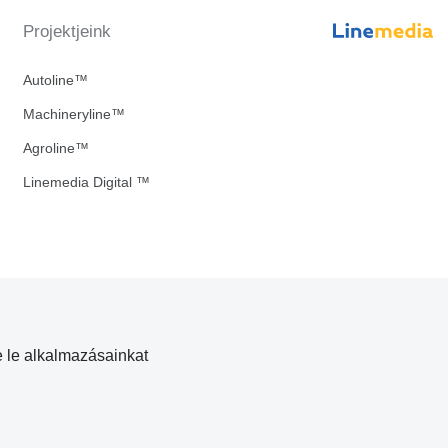
Projektjeink
Autoline™
Machineryline™
Agroline™
Linemedia Digital ™
e le alkalmazásainkat