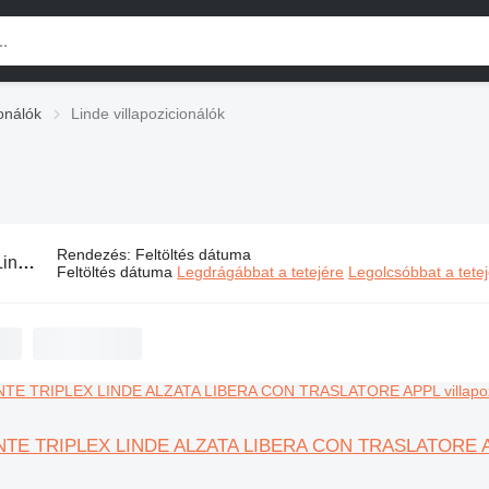
ionálók
Linde villapozicionálók
Rendezés
:
Feltöltés dátuma
villapozicionálók
Feltöltés dátuma
Legdrágábbat a tetejére
Legolcsóbbat a tete
NTE TRIPLEX LINDE ALZATA LIBERA CON TRASLATORE 