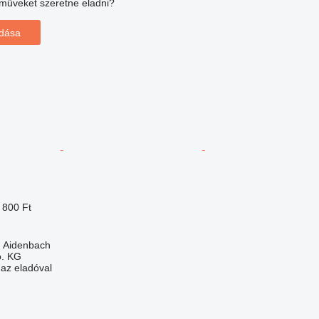
műveket szeretne eladni?
adása
 800 Ft
 Aidenbach
. KG
 az eladóval