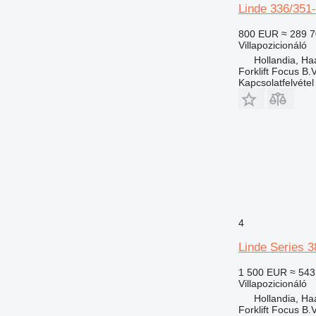
Linde 336/351
800 EUR
≈ 289 7
Villapozicionáló
Hollandia, H
Forklift Focus B.V
Kapcsolatfelvétel
4
Linde Series 
1 500 EUR
≈ 543
Villapozicionáló
Hollandia, H
Forklift Focus B.V