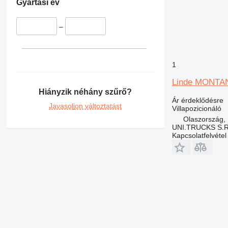
Gyártási év
–
1
Linde MONTA
Hiányzik néhány szűrő?
Ár érdeklődésre
Javasoljon változtatást
Villapozicionáló
Olaszország, 
UNI.TRUCKS S.R
Kapcsolatfelvétel