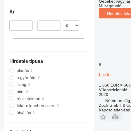
Gépeket vagy jár
Mi segítünk!
Olaszország
Ár
Románia
Hirdetés fel
Németország
–
Egyesült Királyság
Hirdetés típusa
5
eladás
Linde
a gyártótól
lízing
1 850 EUR
≈ 669
Villapozicionáló
hitel
2020
részletekben
Németország,
Zoch GmbH & Co
felár ellenében csere
Kapcsolatfelvétel
átváltás