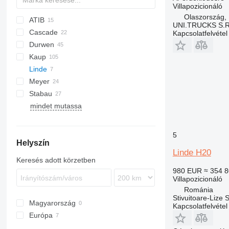
Villapozicionáló
Olaszország, 
ATIB
UNI.TRUCKS S.R
Cascade
AZ
Kapcsolatfelvétel
Durwen
DP
Kaup
GP
DPK
3800
Linde
RZV
580
Meyer
ZVP
H-series
Stabau
H 20
mindet mutassa
S8
S11
S12
5
Helyszín
Linde H20
Keresés adott körzetben
980 EUR
≈ 354 8
Villapozicionáló
Románia
Stivuitoare-Lize 
Magyarország
Kapcsolatfelvétel
Európa
Hollandia