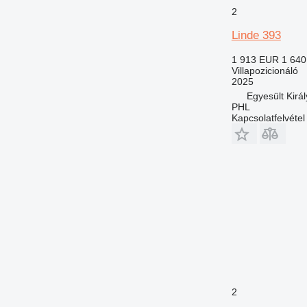
2
Linde 393
1 913 EUR
1 64
Villapozicionáló
2025
Egyesült Kirá
PHL
Kapcsolatfelvétel
2