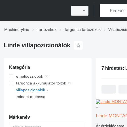
Machineryline
Tartozékok
Targonca tartozékok
Villapozic
Linde villapozicionálók
Kategória
7 hirdetés:
Linde 
emelőoszlopok
targonca akkumulátor töltők
villapozicionálók
mindet mutassa
1
Linde MONTA
Márkanév
Ár érdeklődésre