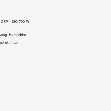
0 GBP
≈ 692 700 Ft
lyság, Hampshire
 az eladóval