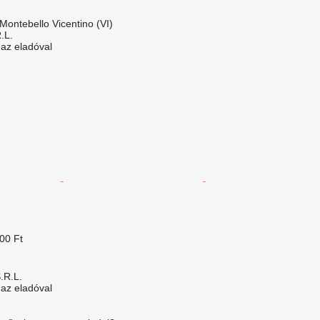
Montebello Vicentino (VI)
.L.
 az eladóval
00 Ft
S.R.L.
 az eladóval