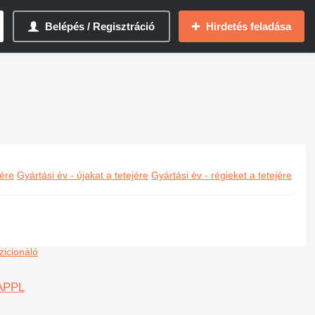
Belépés / Regisztráció
Hirdetés feladása
jére
Gyártási év - újakat a tetejére
Gyártási év - régieket a tetejére
APPL