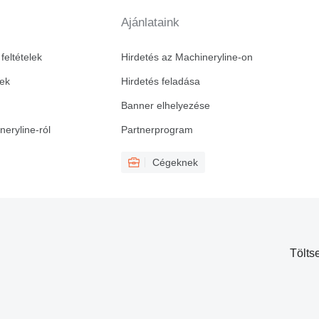
Ajánlataink
feltételek
Hirdetés az Machineryline-on
vek
Hirdetés feladása
Banner elhelyezése
eryline-ról
Partnerprogram
Cégeknek
Tölts