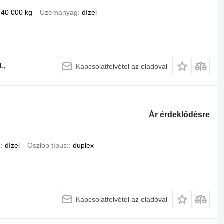
40 000 kg
Üzemanyag
dízel
L,
Kapcsolatfelvétel az eladóval
Ár érdeklődésre
g
dízel
Oszlop típus:
duplex
Kapcsolatfelvétel az eladóval