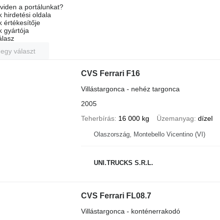
viden a portálunkat?
 hirdetési oldala
k értékesítője
k gyártója
álasz
 egy választ
CVS Ferrari F16
Villástargonca - nehéz targonca
2005
Teherbírás
16 000 kg
Üzemanyag
dízel
Olaszország, Montebello Vicentino (VI)
UNI.TRUCKS S.R.L.
CVS Ferrari FL08.7
Villástargonca - konténerrakodó