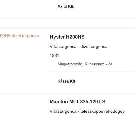
Axiál Kft.
Hyster H200HS
Villástargonca - dízel targonca
1981
Magyarország, Kunszentmiklós
Kásza Kft
Manitou MLT 835-120 LS
Villástargonca - teleszkópos rakodógép