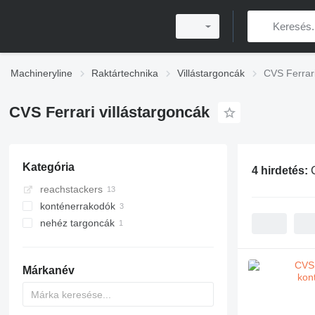
Machineryline
Raktártechnika
Villástargoncák
CVS Ferrari
CVS Ferrari villástargoncák
Kategória
4 hirdetés:
reachstackers
konténerrakodók
nehéz targoncák
Márkanév