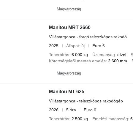
Magyarország
Manitou MRT 2660
Villástargonca - forgó teleszkópos rakodó
2025
Állapot
új
Euro 6
Teherbírás
6 000 kg
Üzemanyag
dízel
S
Kötöttségektől mentes emelés
2 600 mm
Magyarország
Manitou MT 625
Villástargonca - teleszkópos rakodógép
2026
5 óra
Euro 6
Teherbírás
2 500 kg
Emelési magasság
6