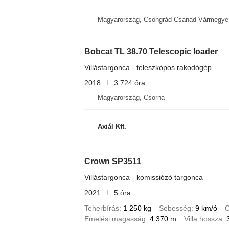
Magyarország, Csongrád-Csanád Vármegye
Bobcat TL 38.70 Telescopic loader
Villástargonca - teleszkópos rakodógép
2018
3 724 óra
Magyarország, Csorna
Axiál Kft.
Crown SP3511
Villástargonca - komissiózó targonca
2021
5 óra
Teherbírás
1 250 kg
Sebesség
9 km/ó
O
Emelési magasság
4 370 m
Villa hossza