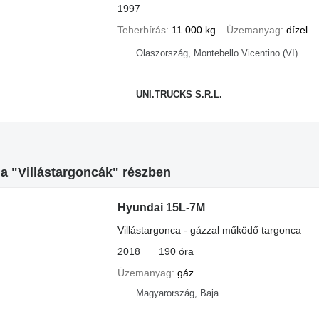
1997
Teherbírás
11 000 kg
Üzemanyag
dízel
Olaszország, Montebello Vicentino (VI)
UNI.TRUCKS S.R.L.
a "Villástargoncák" részben
Hyundai 15L-7M
Villástargonca - gázzal működő targonca
2018
190 óra
Üzemanyag
gáz
Magyarország, Baja