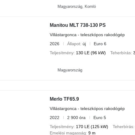
Magyarország, Komló
Manitou MLT 738-130 PS
Villástargonca - teleszkópos rakodógép
2026
Állapot
új
Euro 6
Teljesítmény
130 LE (96 kW)
Teherbírás
Magyarország
Merlo TF65.9
Villástargonca - teleszkópos rakodógép
2022
2 900 óra
Euro 5
Teljesítmény
170 LE (125 kW)
Teherbírás
Emelési magasság
9 m