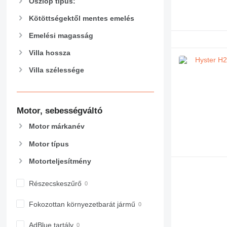
Oszlop típus:
Kötöttségektől mentes emelés
Emelési magasság
Villa hossza
Villa szélessége
Motor, sebességváltó
Motor márkanév
Motor típus
Motorteljesítmény
Részecskeszűrő
Fokozottan környezetbarát jármű
AdBlue tartály