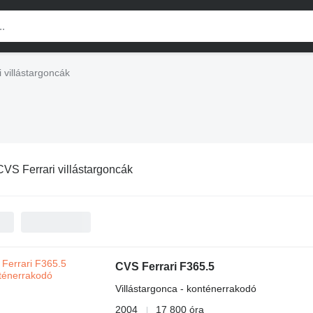
 villástargoncák
CVS Ferrari villástargoncák
CVS Ferrari F365.5
Villástargonca - konténerrakodó
2004
17 800 óra