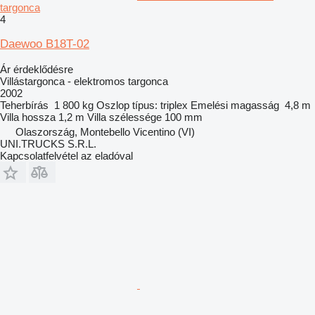
targonca
4
Daewoo B18T-02
Ár érdeklődésre
Villástargonca - elektromos targonca
2002
Teherbírás
1 800 kg
Oszlop típus:
triplex
Emelési magasság
4,8 m
Villa hossza
1,2 m
Villa szélessége
100 mm
Olaszország, Montebello Vicentino (VI)
UNI.TRUCKS S.R.L.
Kapcsolatfelvétel az eladóval