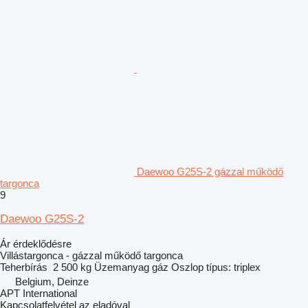
Daewoo G25S-2 gázzal működő
targonca
9
Daewoo G25S-2
Ár érdeklődésre
Villástargonca - gázzal működő targonca
Teherbírás
2 500 kg
Üzemanyag
gáz
Oszlop típus:
triplex
Belgium, Deinze
APT International
Kapcsolatfelvétel az eladóval