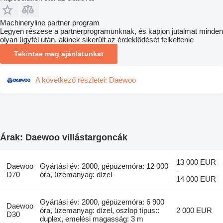
Machineryline partner program
Legyen részese a partnerprogramunknak, és kapjon jutalmat minden
olyan ügyfél után, akinek sikerült az érdeklődését felkeltenie
Tekintse meg ajánlatunkat
A következő részletei: Daewoo
Árak: Daewoo villástargoncák
13 000 EUR
Daewoo
Gyártási év: 2000, gépüzemóra: 12 000
-
D70
óra, üzemanyag: dízel
14 000 EUR
Gyártási év: 2000, gépüzemóra: 6 900
Daewoo
óra, üzemanyag: dízel, oszlop típus::
2 000 EUR
D30
duplex, emelési magasság: 3 m