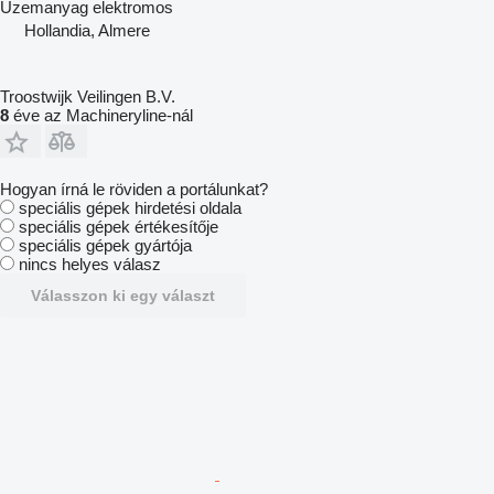
Üzemanyag
elektromos
Hollandia, Almere
Troostwijk Veilingen B.V.
8
éve az Machineryline-nál
Hogyan írná le röviden a portálunkat?
speciális gépek hirdetési oldala
speciális gépek értékesítője
speciális gépek gyártója
nincs helyes válasz
Válasszon ki egy választ