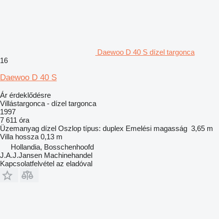
Daewoo D 40 S dízel targonca
16
Daewoo D 40 S
Ár érdeklődésre
Villástargonca - dízel targonca
1997
7 611 óra
Üzemanyag
dízel
Oszlop típus:
duplex
Emelési magasság
3,65 m
Villa hossza
0,13 m
Hollandia, Bosschenhoofd
J.A.J.Jansen Machinehandel
Kapcsolatfelvétel az eladóval