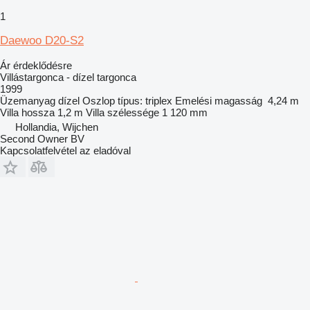
1
Daewoo D20-S2
Ár érdeklődésre
Villástargonca - dízel targonca
1999
Üzemanyag
dízel
Oszlop típus:
triplex
Emelési magasság
4,24 m
Villa hossza
1,2 m
Villa szélessége
1 120 mm
Hollandia, Wijchen
Second Owner BV
Kapcsolatfelvétel az eladóval