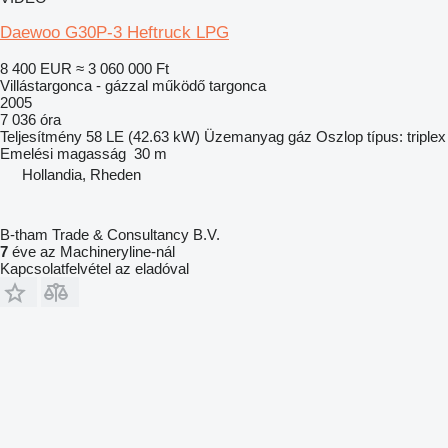
Daewoo G30P-3 Heftruck LPG
8 400 EUR
≈ 3 060 000 Ft
Villástargonca - gázzal működő targonca
2005
7 036 óra
Teljesítmény
58 LE (42.63 kW)
Üzemanyag
gáz
Oszlop típus:
triplex
Emelési magasság
30 m
Hollandia, Rheden
B-tham Trade & Consultancy B.V.
7
éve az Machineryline-nál
Kapcsolatfelvétel az eladóval