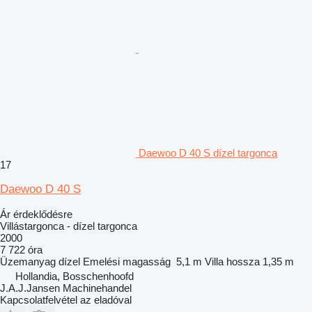
Daewoo D 40 S dízel targonca
17
Daewoo D 40 S
Ár érdeklődésre
Villástargonca - dízel targonca
2000
7 722 óra
Üzemanyag
dízel
Emelési magasság
5,1 m
Villa hossza
1,35 m
Hollandia, Bosschenhoofd
J.A.J.Jansen Machinehandel
Kapcsolatfelvétel az eladóval