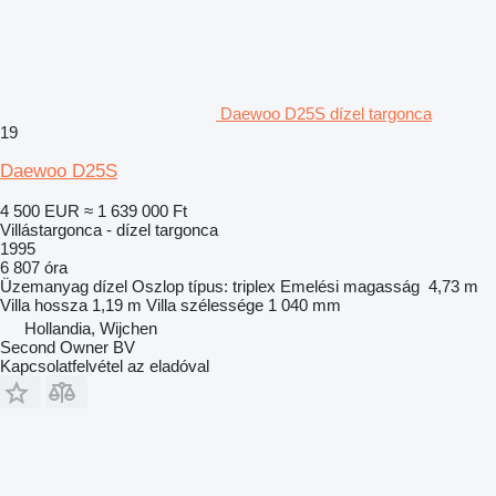
Daewoo D25S dízel targonca
19
Daewoo D25S
4 500 EUR
≈ 1 639 000 Ft
Villástargonca - dízel targonca
1995
6 807 óra
Üzemanyag
dízel
Oszlop típus:
triplex
Emelési magasság
4,73 m
Villa hossza
1,19 m
Villa szélessége
1 040 mm
Hollandia, Wijchen
Second Owner BV
Kapcsolatfelvétel az eladóval