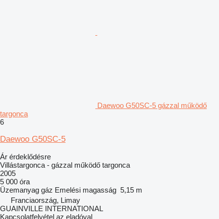
Daewoo G50SC-5 gázzal működő
targonca
6
Daewoo G50SC-5
Ár érdeklődésre
Villástargonca - gázzal működő targonca
2005
5 000 óra
Üzemanyag
gáz
Emelési magasság
5,15 m
Franciaország, Limay
GUAINVILLE INTERNATIONAL
Kapcsolatfelvétel az eladóval