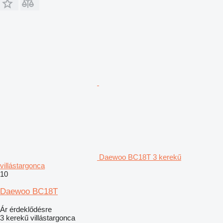
Daewoo BC18T 3 kerekű
villástargonca
10
Daewoo BC18T
Ár érdeklődésre
3 kerekű villástargonca