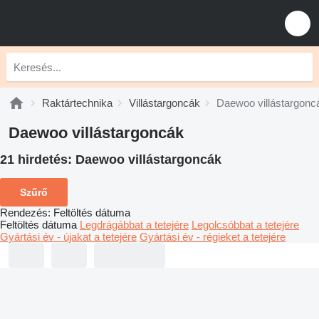
Raktártechnika
Villástargoncák
Daewoo villástargonc
Daewoo villástargoncák
21 hirdetés:
Daewoo villástargoncák
Szűrő
Rendezés
:
Feltöltés dátuma
Feltöltés dátuma
Legdrágábbat a tetejére
Legolcsóbbat a tetejére
Gyártási év - újakat a tetejére
Gyártási év - régieket a tetejére