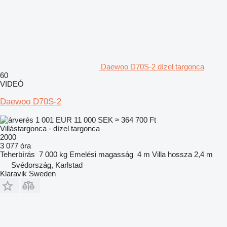
Daewoo D70S-2 dízel targonca
60
VIDEÓ
Daewoo D70S-2
1 001 EUR
11 000 SEK
≈ 364 700 Ft
Villástargonca - dízel targonca
2000
3 077 óra
Teherbírás
7 000 kg
Emelési magasság
4 m
Villa hossza
2,4 m
Svédország, Karlstad
Klaravik Sweden