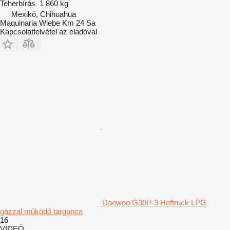
Teherbírás
1 860 kg
Mexikó, Chihuahua
Maquinaria Wiebe Km 24 Sa
Kapcsolatfelvétel az eladóval
Daewoo G30P-3 Heftruck LPG
gázzal működő targonca
16
VIDEÓ