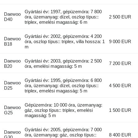
Gyártási év: 1997, gépüzemóra: 7 800
Daewoo
óra, üzemanyag: dízel, oszlop típus::
2 500 EUR
D40
triplex, emelési magasság: 6 m
Gyártási év: 2002, gépüzemóra: 4 200
Daewoo
óra, oszlop típus:: triplex, villa hossza: 1
9 000 EUR
B18
m
Daewoo
Gyártási év: 2003, gépüzemóra: 2 500
7 200 EUR
B20
óra, emelési magasság: 5 m
Gyártási év: 1995, gépüzemóra: 6 800
Daewoo
óra, üzemanyag: dízel, oszlop típus::
4 500 EUR
D25
triplex, emelési magasság: 5 m
Gépüzemóra: 10 000 óra, üzemanyag:
Daewoo
gáz, oszlop típus:: triplex, emelési
1 500 EUR
G25
magasság: 5 m
Gyártási év: 2005, gépüzemóra: 7 000
Daewoo
óra, üzemanyag: gáz, oszlop típus::
8 400 EUR
G30