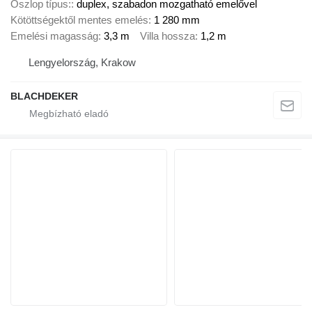
Oszlop típus:
duplex, szabadon mozgatható emelővel
Kötöttségektől mentes emelés
1 280 mm
Emelési magasság
3,3 m
Villa hossza
1,2 m
Lengyelország, Krakow
BLACHDEKER