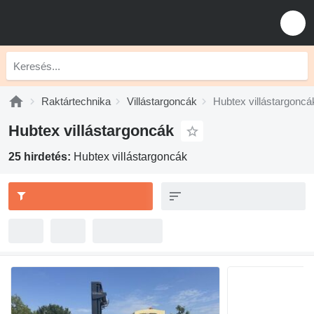
Raktártechnika
Villástargoncák
Hubtex villástargoncá
Hubtex villástargoncák
25 hirdetés:
Hubtex villástargoncák