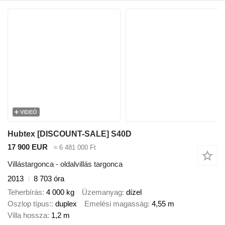
VIDEÓ
Hubtex [DISCOUNT-SALE] S40D
17 900 EUR
≈ 6 481 000 Ft
Villástargonca - oldalvillás targonca
2013
8 703 óra
Teherbírás
4 000 kg
Üzemanyag
dízel
Oszlop típus:
duplex
Emelési magasság
4,55 m
Villa hossza
1,2 m