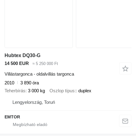
Hubtex DQ30-G
14 500 EUR
≈ 5 250 000 Ft
Villástargonca - oldalvillás targonca
2010
3 890 óra
Teherbírás
3 000 kg
Oszlop típus:
duplex
Lengyelország, Toruń
EMTOR