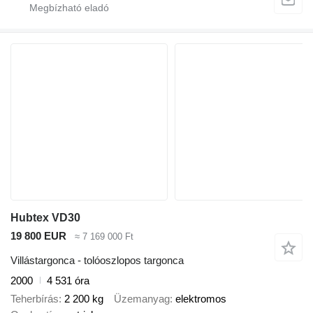
Hubtex VD30
19 800 EUR
≈ 7 169 000 Ft
Villástargonca - tolóoszlopos targonca
2000
4 531 óra
Teherbírás
2 200 kg
Üzemanyag
elektromos