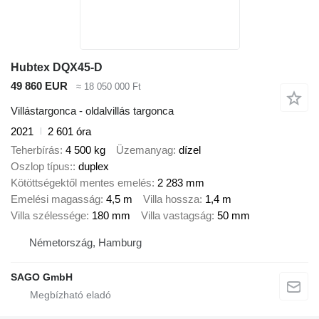
Hubtex DQX45-D
49 860 EUR
≈ 18 050 000 Ft
Villástargonca - oldalvillás targonca
2021
2 601 óra
Teherbírás
4 500 kg
Üzemanyag
dízel
Oszlop típus:
duplex
Kötöttségektől mentes emelés
2 283 mm
Emelési magasság
4,5 m
Villa hossza
1,4 m
Villa szélessége
180 mm
Villa vastagság
50 mm
Németország, Hamburg
SAGO GmbH