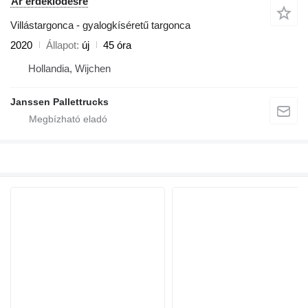
Ár érdeklődésre
Villástargonca - gyalogkíséretű targonca
2020
Állapot
új
45 óra
Hollandia, Wijchen
Janssen Pallettrucks