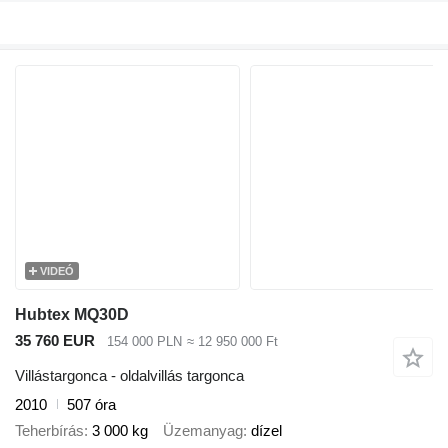
VIDEÓ
Hubtex MQ30D
35 760 EUR
154 000 PLN
≈ 12 950 000 Ft
Villástargonca - oldalvillás targonca
2010
507 óra
Teherbírás
3 000 kg
Üzemanyag
dízel