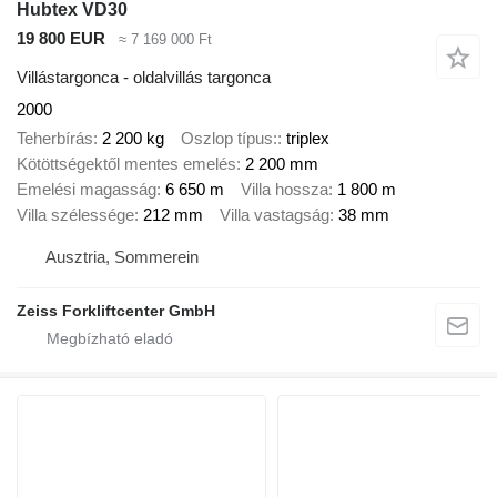
Hubtex VD30
19 800 EUR
≈ 7 169 000 Ft
Villástargonca - oldalvillás targonca
2000
Teherbírás
2 200 kg
Oszlop típus:
triplex
Kötöttségektől mentes emelés
2 200 mm
Emelési magasság
6 650 m
Villa hossza
1 800 m
Villa szélessége
212 mm
Villa vastagság
38 mm
Ausztria, Sommerein
Zeiss Forkliftcenter GmbH