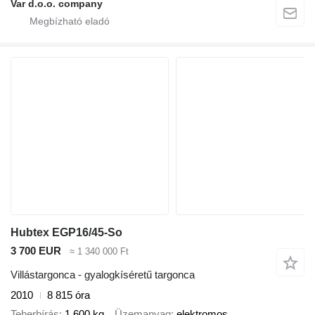
Var d.o.o. company
Hubtex EGP16/45-So
3 700 EUR
≈ 1 340 000 Ft
Villástargonca - gyalogkíséretű targonca
2010
8 815 óra
Teherbírás
1 600 kg
Üzemanyag
elektromos