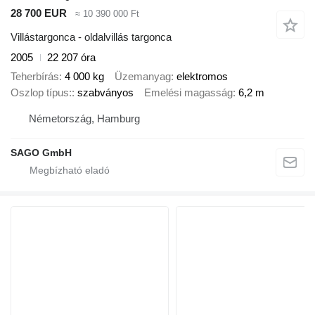
28 700 EUR
≈ 10 390 000 Ft
Villástargonca - oldalvillás targonca
2005
22 207 óra
Teherbírás
4 000 kg
Üzemanyag
elektromos
Oszlop típus:
szabványos
Emelési magasság
6,2 m
Németország, Hamburg
SAGO GmbH