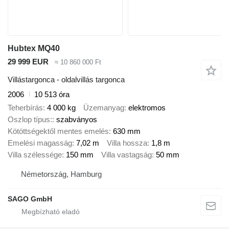
Hubtex MQ40
29 999 EUR
≈ 10 860 000 Ft
Villástargonca - oldalvillás targonca
2006
10 513 óra
Teherbírás
4 000 kg
Üzemanyag
elektromos
Oszlop típus:
szabványos
Kötöttségektől mentes emelés
630 mm
Emelési magasság
7,02 m
Villa hossza
1,8 m
Villa szélessége
150 mm
Villa vastagság
50 mm
Németország, Hamburg
SAGO GmbH