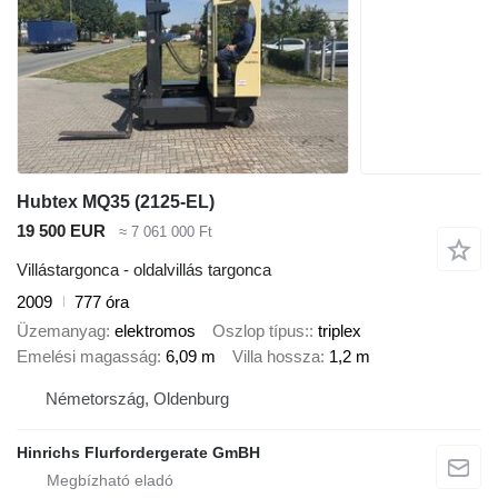
Hubtex MQ35 (2125-EL)
19 500 EUR
≈ 7 061 000 Ft
Villástargonca - oldalvillás targonca
2009
777 óra
Üzemanyag
elektromos
Oszlop típus:
triplex
Emelési magasság
6,09 m
Villa hossza
1,2 m
Németország, Oldenburg
Hinrichs Flurfordergerate GmBH