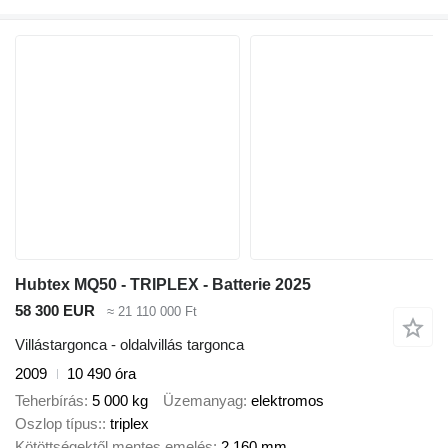
Hubtex MQ50 - TRIPLEX - Batterie 2025
58 300 EUR
≈ 21 110 000 Ft
Villástargonca - oldalvillás targonca
2009
10 490 óra
Teherbírás
5 000 kg
Üzemanyag
elektromos
Oszlop típus:
triplex
Kötöttségektől mentes emelés
2 160 mm