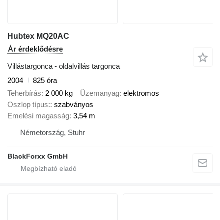
Hubtex MQ20AC
Ár érdeklődésre
Villástargonca - oldalvillás targonca
2004
825 óra
Teherbírás
2 000 kg
Üzemanyag
elektromos
Oszlop típus:
szabványos
Emelési magasság
3,54 m
Németország, Stuhr
BlackForxx GmbH