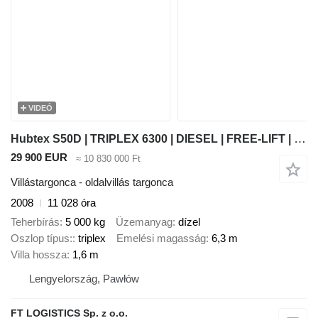
VIDEÓ
Hubtex S50D | TRIPLEX 6300 | DIESEL | FREE-LIFT | PLATFORM 1600MM | HEI
29 900 EUR
≈ 10 830 000 Ft
Villástargonca - oldalvillás targonca
2008
11 028 óra
Teherbírás
5 000 kg
Üzemanyag
dízel
Oszlop típus:
triplex
Emelési magasság
6,3 m
Villa hossza
1,6 m
Lengyelország, Pawłów
FT LOGISTICS Sp. z o.o.