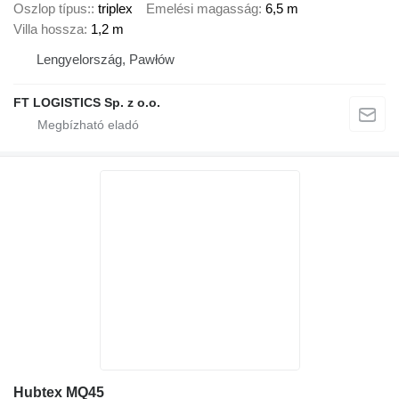
Oszlop típus:
triplex
Emelési magasság
6,5 m
Villa hossza
1,2 m
Lengyelország, Pawłów
FT LOGISTICS Sp. z o.o.
Hubtex MQ45