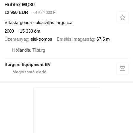
Hubtex MQ30
12 950 EUR
≈ 4 689 000 Ft
Villástargonca - oldalvillás targonca
2009
15 330 óra
Üzemanyag
elektromos
Emelési magasság
67,5 m
Hollandia, Tilburg
Burgers Equipment BV