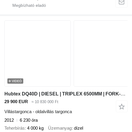
VIDEÓ
Hubtex DQ40D | DIESEL | TRIPLEX 6500MM | FORK-POSITIONER | FREE-LIFT |
29 900 EUR
≈ 10 830 000 Ft
Villástargonca - oldalvillás targonca
2012
6 230 óra
Teherbírás
4 000 kg
Üzemanyag
dízel