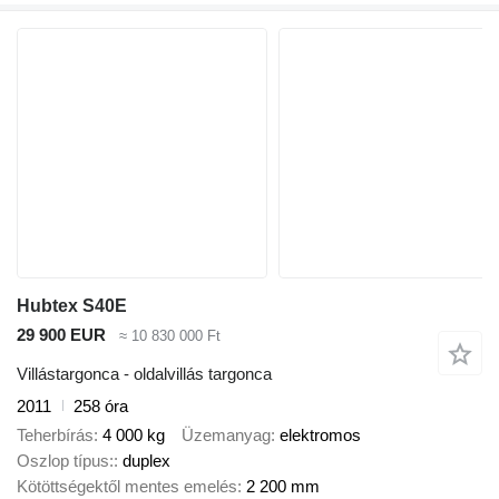
Hubtex S40E
29 900 EUR
≈ 10 830 000 Ft
Villástargonca - oldalvillás targonca
2011
258 óra
Teherbírás
4 000 kg
Üzemanyag
elektromos
Oszlop típus:
duplex
Kötöttségektől mentes emelés
2 200 mm