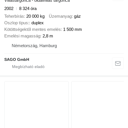
Villástargonca - oldalvillás targonca
2002
8 324 óra
Teherbírás
20 000 kg
Üzemanyag
gáz
Oszlop típus:
duplex
Kötöttségektől mentes emelés
1 500 mm
Emelési magasság
2,8 m
Németország, Hamburg
SAGO GmbH