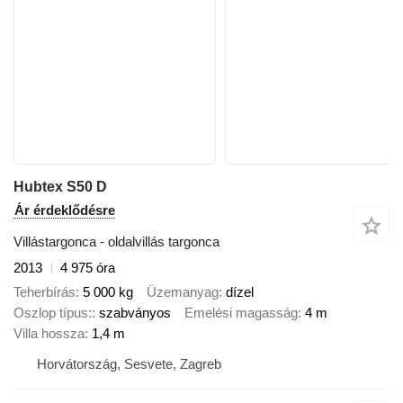
Hubtex S50 D
Ár érdeklődésre
Villástargonca - oldalvillás targonca
2013
4 975 óra
Teherbírás
5 000 kg
Üzemanyag
dízel
Oszlop típus:
szabványos
Emelési magasság
4 m
Villa hossza
1,4 m
Horvátország, Sesvete, Zagreb