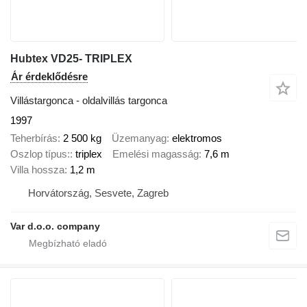
Hubtex VD25- TRIPLEX
Ár érdeklődésre
Villástargonca - oldalvillás targonca
1997
Teherbírás
2 500 kg
Üzemanyag
elektromos
Oszlop típus:
triplex
Emelési magasság
7,6 m
Villa hossza
1,2 m
Horvátország, Sesvete, Zagreb
Var d.o.o. company