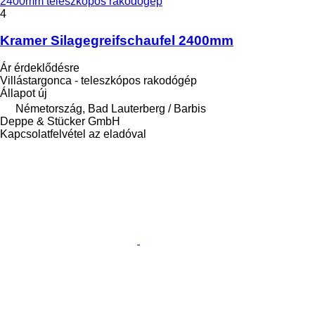
2400mm teleszkópos rakodógép
4
Kramer Silagegreifschaufel 2400mm
Ár érdeklődésre
Villástargonca - teleszkópos rakodógép
Állapot
új
Németország, Bad Lauterberg / Barbis
Deppe & Stücker GmbH
Kapcsolatfelvétel az eladóval