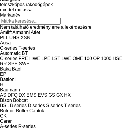
teleszkópos rakodógépek
mindet mutassa
Márkanév
Nem található eredmény erre a lekérdezésre
Amlift
Armanni
Atlet
PLL
UNS
XSN
Ausa
C-series
T-series
Automatic
BT
C-series
FRE
HWE
LPE
LST
LWE
OME 100
OP 1000 HSE
RR
SPE
SWE
Baka
Baoli
EP
Battioni
HT
Baumann
AS
DFQ
DX
EMS
EVS
GS
GX
HX
Bison
Bobcat
BSL
B series
D series
S series
T series
Bulmor
Butler
Captok
CK
Carer
A-series
R-series