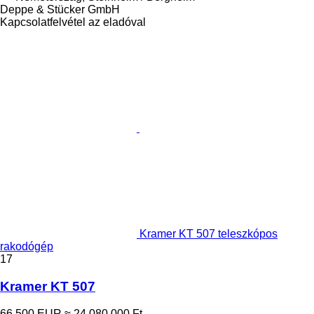
Deppe & Stücker GmbH
Kapcsolatfelvétel az eladóval
Kramer KT 507 teleszkópos
rakodógép
17
Kramer KT 507
66 500 EUR
≈ 24 080 000 Ft