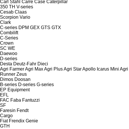
Carl Stahl
Carre
Case
Caterpillar
350
TH
V-series
Cesab
Claas
Scorpion
Vario
Clark
C-series
DPM
GEX
GTS
GTX
Combilift
C-Series
Crown
SC
WE
Daewoo
D-series
Desta
Deutz-Fahr
Dieci
Agri Farmer
Agri Max
Agri Plus
Agri Star
Apollo
Icarus
Mini Agri
Runner
Zeus
Dimos
Doosan
B-series
D-series
G-series
EP Equipment
EFL
FAC
Faba
Fantuzzi
SF
Faresin
Fendt
Cargo
Fiat
Frendix
Genie
GTH