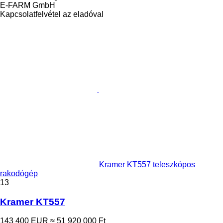
E-FARM GmbH
Kapcsolatfelvétel az eladóval
Kramer KT557 teleszkópos
rakodógép
13
Kramer KT557
143 400 EUR
≈ 51 920 000 Ft