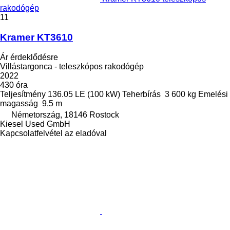
rakodógép
11
Kramer KT3610
Ár érdeklődésre
Villástargonca - teleszkópos rakodógép
2022
430 óra
Teljesítmény
136.05 LE (100 kW)
Teherbírás
3 600 kg
Emelési
magasság
9,5 m
Németország, 18146 Rostock
Kiesel Used GmbH
Kapcsolatfelvétel az eladóval