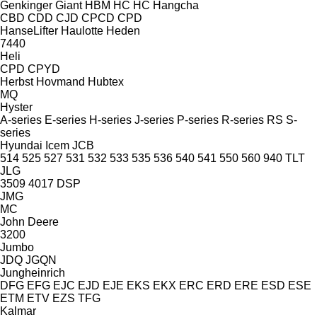
Genkinger
Giant
HBM
HC
HC
Hangcha
CBD
CDD
CJD
CPCD
CPD
HanseLifter
Haulotte
Heden
7440
Heli
CPD
CPYD
Herbst
Hovmand
Hubtex
MQ
Hyster
A-series
E-series
H-series
J-series
P-series
R-series
RS
S-
series
Hyundai
Icem
JCB
514
525
527
531
532
533
535
536
540
541
550
560
940
TLT
JLG
3509
4017
DSP
JMG
MC
John Deere
3200
Jumbo
JDQ
JGQN
Jungheinrich
DFG
EFG
EJC
EJD
EJE
EKS
EKX
ERC
ERD
ERE
ESD
ESE
ETM
ETV
EZS
TFG
Kalmar