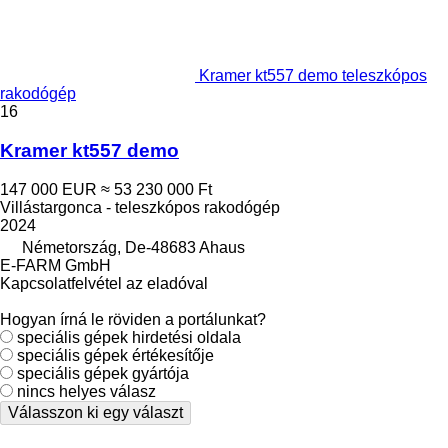
Kramer kt557 demo teleszkópos
rakodógép
16
Kramer kt557 demo
147 000 EUR
≈ 53 230 000 Ft
Villástargonca - teleszkópos rakodógép
2024
Németország, De-48683 Ahaus
E-FARM GmbH
Kapcsolatfelvétel az eladóval
Hogyan írná le röviden a portálunkat?
speciális gépek hirdetési oldala
speciális gépek értékesítője
speciális gépek gyártója
nincs helyes válasz
Válasszon ki egy választ