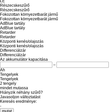
LE
Részecskeszűrő
Részecskeszűrő
Fokozottan környezetbarát jármű
Fokozottan környezetbarát jármű
AdBlue tartály
AdBlue tartály
Retarder
Retarder
Központi kenés/olajozás
Központi kenés/olajozás
Differenciálzár
Differenciálzár
Az akkumulátor kapacitása
–
Ah
Tengelyek
Tengelyek
2 tengely
mindet mutassa
Hiányzik néhány szűrő?
Javasoljon változtatást
Keresés eredménye:
-
mutat