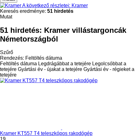
A következő részletei: Kramer
Keresés eredménye:
51 hirdetés
Mutat
51 hirdetés:
Kramer villástargoncák
Németországból
Szűrő
Rendezés
:
Feltöltés dátuma
Feltöltés dátuma
Legdrágábbat a tetejére
Legolcsóbbat a
tetejére
Gyártási év - újakat a tetejére
Gyártási év - régieket a
tetejére
Kramer KT557 T4 teleszkópos rakodógép
19