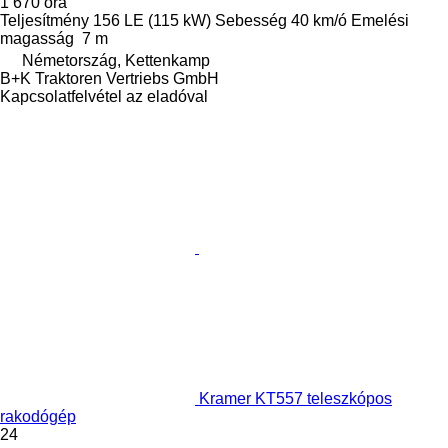
1 670 óra
Teljesítmény
156 LE (115 kW)
Sebesség
40 km/ó
Emelési
magasság
7 m
Németország, Kettenkamp
B+K Traktoren Vertriebs GmbH
Kapcsolatfelvétel az eladóval
Kramer KT557 teleszkópos
rakodógép
24