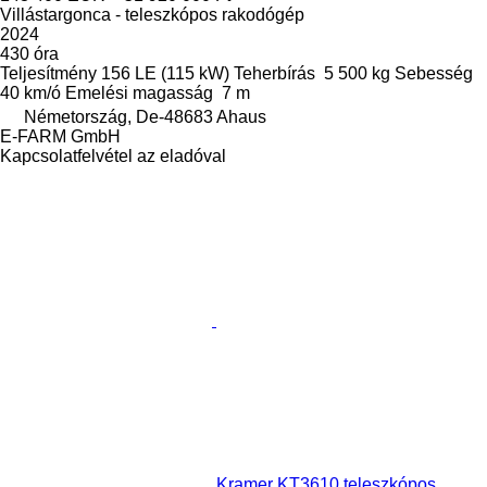
Villástargonca - teleszkópos rakodógép
2024
430 óra
Teljesítmény
156 LE (115 kW)
Teherbírás
5 500 kg
Sebesség
40 km/ó
Emelési magasság
7 m
Németország, De-48683 Ahaus
E-FARM GmbH
Kapcsolatfelvétel az eladóval
Kramer KT3610 teleszkópos