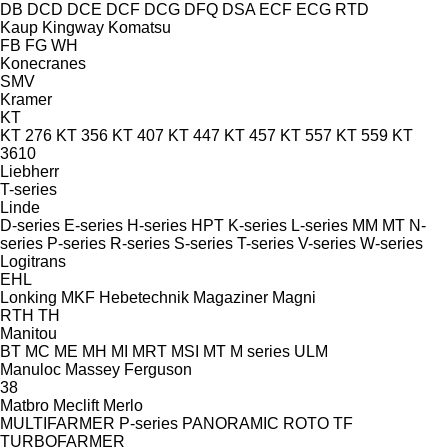
DB
DCD
DCE
DCF
DCG
DFQ
DSA
ECF
ECG
RTD
Kaup
Kingway
Komatsu
FB
FG
WH
Konecranes
SMV
Kramer
KT
KT 276
KT 356
KT 407
KT 447
KT 457
KT 557
KT 559
KT
3610
Liebherr
T-series
Linde
D-series
E-series
H-series
HPT
K-series
L-series
MM
MT
N-
series
P-series
R-series
S-series
T-series
V-series
W-series
Logitrans
EHL
Lonking
MKF Hebetechnik
Magaziner
Magni
RTH
TH
Manitou
BT
MC
ME
MH
MI
MRT
MSI
MT
M series
ULM
Manuloc
Massey Ferguson
38
Matbro
Meclift
Merlo
MULTIFARMER
P-series
PANORAMIC
ROTO
TF
TURBOFARMER