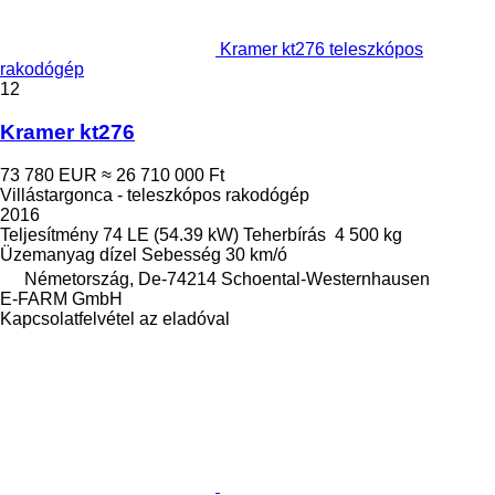
Kramer kt276 teleszkópos
rakodógép
12
Kramer kt276
73 780 EUR
≈ 26 710 000 Ft
Villástargonca - teleszkópos rakodógép
2016
Teljesítmény
74 LE (54.39 kW)
Teherbírás
4 500 kg
Üzemanyag
dízel
Sebesség
30 km/ó
Németország, De-74214 Schoental-Westernhausen
E-FARM GmbH
Kapcsolatfelvétel az eladóval