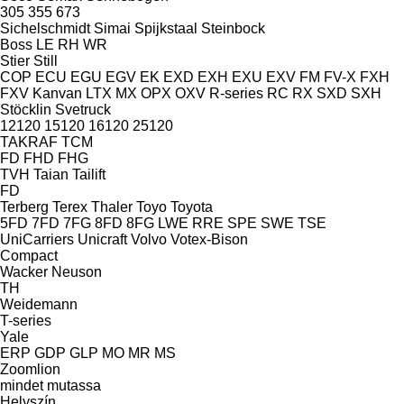
305
355
673
Sichelschmidt
Simai
Spijkstaal
Steinbock
Boss
LE
RH
WR
Stier
Still
COP
ECU
EGU
EGV
EK
EXD
EXH
EXU
EXV
FM
FV-X
FXH
FXV
Kanvan
LTX
MX
OPX
OXV
R-series
RC
RX
SXD
SXH
Stöcklin
Svetruck
12120
15120
16120
25120
TAKRAF
TCM
FD
FHD
FHG
TVH
Taian
Tailift
FD
Terberg
Terex
Thaler
Toyo
Toyota
5FD
7FD
7FG
8FD
8FG
LWE
RRE
SPE
SWE
TSE
UniCarriers
Unicraft
Volvo
Votex-Bison
Compact
Wacker Neuson
TH
Weidemann
T-series
Yale
ERP
GDP
GLP
MO
MR
MS
Zoomlion
mindet mutassa
Helyszín