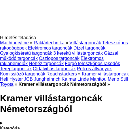
Hirdetés feladása
Machineryline
»
Raktártechnika
»
Villástargoncák
Teleszkópos
rakodógépek
Elektromos targoncák
Dízel targoncák
Gyalogkíséretű targoncák
3 kerekű villástargoncák
Gázzal
működő targoncák
Oszlopos targoncák
Elektromos
raklapemelők
Nehéz targoncák
Forgó teleszkópos rakodók
Tereptargoncák
Oldalvillás targoncák
Polcos állványok
Komissiózó targoncák
Reachstackers
»
Kramer villástargoncák
Heli
Hyster
JCB
Jungheinrich
Kalmar
Linde
Manitou
Merlo
Still
Toyota
»
Kramer villástargoncák Németországból
»
Kramer villástargoncák
Németországból
Kategória