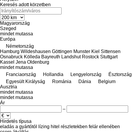
Keresés adott körzetben
Magyarország
Szeged
mindet mutassa
Európa
Németország
Hamburg
Wildeshausen
Göttingen
Munster
Kiel
Sittensen
Osnabruck
Kölleda
Bayreuth
Landshut
Rostock
Stuttgart
Kassel
Jena
Oldenburg
mindet mutassa
Franciaország
Hollandia
Lengyelország
Észtország
Egyesült Királyság
Románia
Dánia
Belgium
Ausztria
mindet mutassa
mindet mutassa
Ár
–
Hirdetés típusa
eladás
a gyártótól
lízing
hitel
részletekben
felár ellenében
csere
átváltás