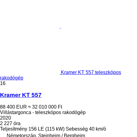
Kramer KT 557 teleszkópos
rakodógép
16
Kramer KT 557
88 400 EUR
≈ 32 010 000 Ft
Villástargonca - teleszkópos rakodógép
2020
2 227 óra
Teljesítmény
156 LE (115 kW)
Sebesség
40 km/ó
Németország, Steinheim / Bergheim