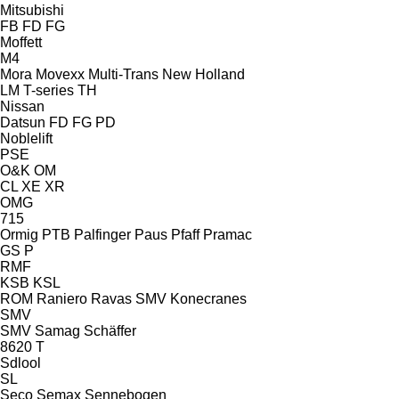
Mitsubishi
FB
FD
FG
Moffett
M4
Mora
Movexx
Multi-Trans
New Holland
LM
T-series
TH
Nissan
Datsun
FD
FG
PD
Noblelift
PSE
O&K
OM
CL
XE
XR
OMG
715
Ormig
PTB
Palfinger
Paus
Pfaff
Pramac
GS
P
RMF
KSB
KSL
ROM
Raniero
Ravas
SMV Konecranes
SMV
SMV
Samag
Schäffer
8620 T
Sdlool
SL
Seco
Semax
Sennebogen