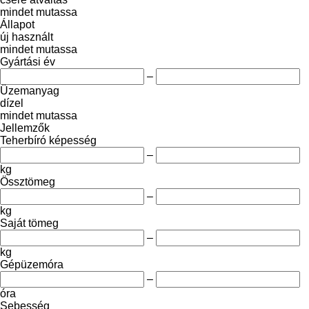
mindet mutassa
Állapot
új
használt
mindet mutassa
Gyártási év
–
Üzemanyag
dízel
mindet mutassa
Jellemzők
Teherbíró képesség
–
kg
Össztömeg
–
kg
Saját tömeg
–
kg
Gépüzemóra
–
óra
Sebesség