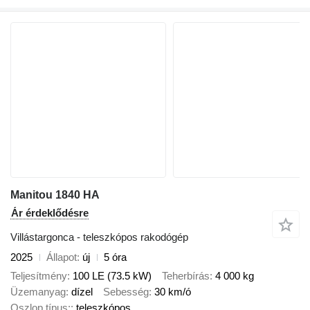
Manitou 1840 HA
Ár érdeklődésre
Villástargonca - teleszkópos rakodógép
2025
Állapot
új
5 óra
Teljesítmény
100 LE (73.5 kW)
Teherbírás
4 000 kg
Üzemanyag
dízel
Sebesség
30 km/ó
Oszlop típus:
teleszkópos