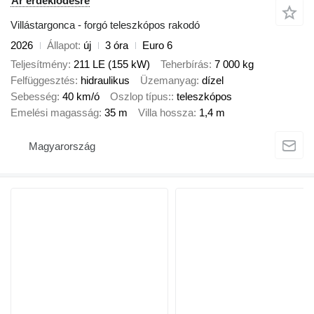
Ár érdeklődésre
Villástargonca - forgó teleszkópos rakodó
2026
Állapot
új
3 óra
Euro 6
Teljesítmény
211 LE (155 kW)
Teherbírás
7 000 kg
Felfüggesztés
hidraulikus
Üzemanyag
dízel
Sebesség
40 km/ó
Oszlop típus:
teleszkópos
Emelési magasság
35 m
Villa hossza
1,4 m
Magyarország