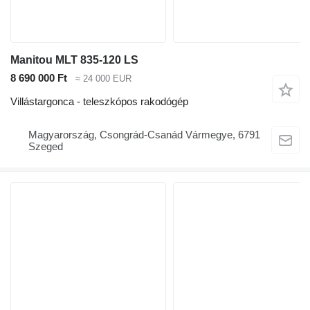
Manitou MLT 835-120 LS
8 690 000 Ft
≈ 24 000 EUR
Villástargonca - teleszkópos rakodógép
Magyarország, Csongrád-Csanád Vármegye, 6791
Szeged