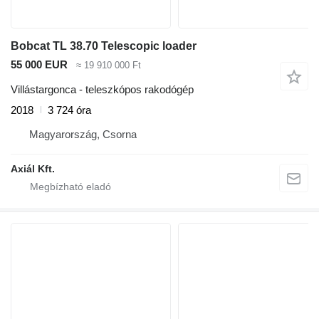
Bobcat TL 38.70 Telescopic loader
55 000 EUR
≈ 19 910 000 Ft
Villástargonca - teleszkópos rakodógép
2018
3 724 óra
Magyarország, Csorna
Axiál Kft.