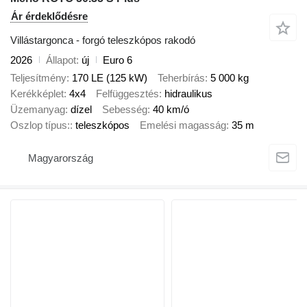
Ár érdeklődésre
Villástargonca - forgó teleszkópos rakodó
2026
Állapot
új
Euro 6
Teljesítmény
170 LE (125 kW)
Teherbírás
5 000 kg
Kerékképlet
4x4
Felfüggesztés
hidraulikus
Üzemanyag
dízel
Sebesség
40 km/ó
Oszlop típus:
teleszkópos
Emelési magasság
35 m
Magyarország