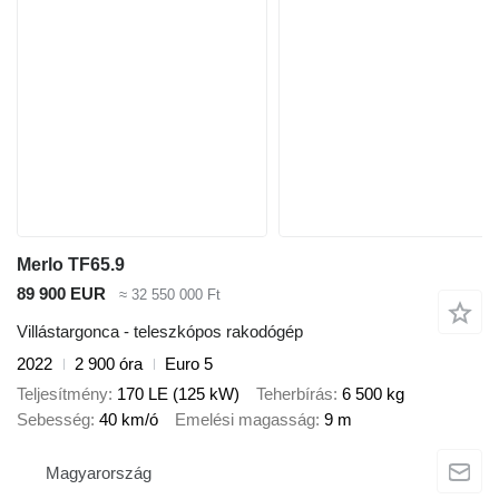
Merlo TF65.9
89 900 EUR
≈ 32 550 000 Ft
Villástargonca - teleszkópos rakodógép
2022
2 900 óra
Euro 5
Teljesítmény
170 LE (125 kW)
Teherbírás
6 500 kg
Sebesség
40 km/ó
Emelési magasság
9 m
Magyarország