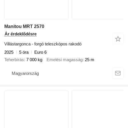
Manitou MRT 2570
Ár érdeklődésre
Villástargonca - forgó teleszkópos rakodó
2025
5 óra
Euro 6
Teherbírás
7 000 kg
Emelési magasság
25 m
Magyarország