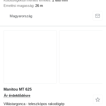
Kötöttségektől mentes emelés
2 600 mm
Emelési magasság
26 m
Magyarország
Manitou MT 625
Ár érdeklődésre
Villástargonca - teleszkópos rakodógép