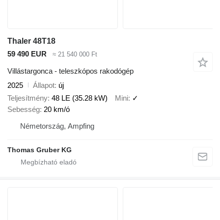
Thaler 48T18
59 490 EUR
≈ 21 540 000 Ft
Villástargonca - teleszkópos rakodógép
2025
Állapot
új
Teljesítmény
48 LE (35.28 kW)
Mini
✓
Sebesség
20 km/ó
Németország, Ampfing
Thomas Gruber KG