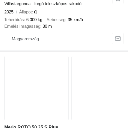
Villástargonca - forgó teleszkópos rakodó
2025
Állapot
új
Teherbírás
6 000 kg
Sebesség
35 km/ó
Emelési magasság
30 m
Magyarország
Merlo ROTO 50.35 S Plus