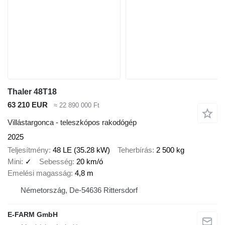
Thaler 48T18
63 210 EUR
≈ 22 890 000 Ft
Villástargonca - teleszkópos rakodógép
2025
Teljesítmény
48 LE (35.28 kW)
Teherbírás
2 500 kg
Mini
✓
Sebesség
20 km/ó
Emelési magasság
4,8 m
Németország, De-54636 Rittersdorf
E-FARM GmbH