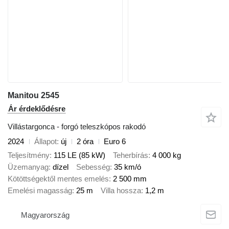
Manitou 2545
Ár érdeklődésre
Villástargonca - forgó teleszkópos rakodó
2024
Állapot
új
2 óra
Euro 6
Teljesítmény
115 LE (85 kW)
Teherbírás
4 000 kg
Üzemanyag
dízel
Sebesség
35 km/ó
Kötöttségektől mentes emelés
2 500 mm
Emelési magasság
25 m
Villa hossza
1,2 m
Magyarország