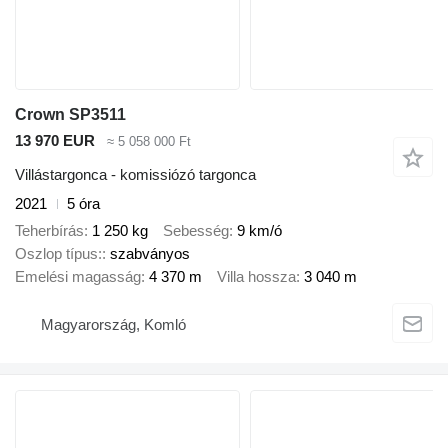
Crown SP3511
13 970 EUR
≈ 5 058 000 Ft
Villástargonca - komissiózó targonca
2021
5 óra
Teherbírás
1 250 kg
Sebesség
9 km/ó
Oszlop típus:
szabványos
Emelési magasság
4 370 m
Villa hossza
3 040 m
Magyarország, Komló