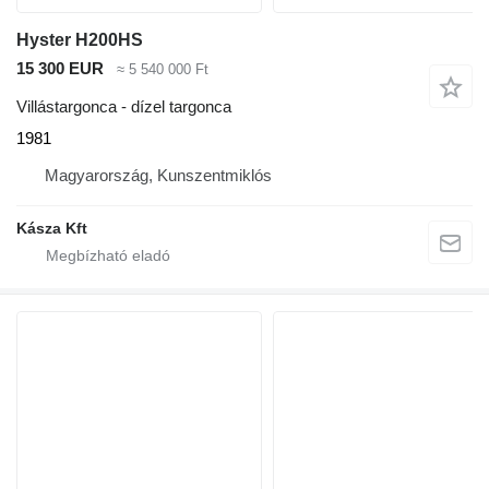
Hyster H200HS
15 300 EUR
≈ 5 540 000 Ft
Villástargonca - dízel targonca
1981
Magyarország, Kunszentmiklós
Kásza Kft