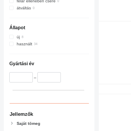
felár ellenében csere
átváltás
Állapot
új
használt
Gyártási év
–
Jellemzők
Saját tömeg