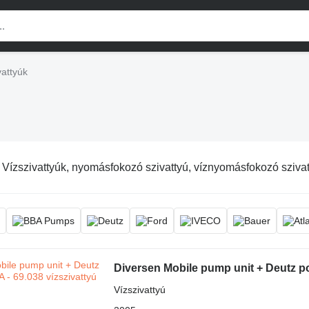
vattyúk
:
Vízszivattyúk, nyomásfokozó szivattyú, víznyomásfokozó szivat
Diversen Mobile pump unit + Deutz p
Vízszivattyú