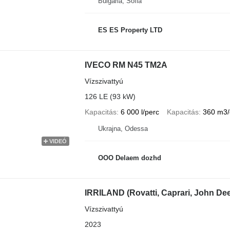
Bulgária, Sofia
ES ES Property LTD
IVECO RM N45 TM2A
Vízszivattyú
126 LE (93 kW)
Kapacitás
6 000 l/perc
Kapacitás
360 m3/
Ukrajna, Odessa
VIDEÓ
OOO Delaem dozhd
IRRILAND (Rovatti, Caprari, John Dee
Vízszivattyú
2023