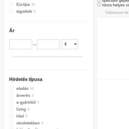
speciális gépe
Európa
nincs helyes v
egyebek
Hollandia
Válasszon ki
Lengyelország
Ukrajna
Németország
Ár
Portugália
Spanyolország
–
Belgium
Lettország
Dánia
mindet mutassa
Hirdetés típusa
eladás
árverés
a gyártótól
lízing
hitel
részletekben