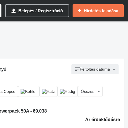
Belépés / Regisztráció
Hirdetés feladása
tyú
Feltöltés dátuma
Összes
owerpack 50A - 69.038
Ár érdeklődésre