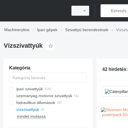
Machineryline
Ipari gépek
Szivattyú berendezések
Vízszi
Vízszivattyúk
Kategória
42 hirdetés
ipari szivattyúk
üzemanyag motoros szivattyúk
hidraulikus állomások
vízszivattyúk
mindet mutassa