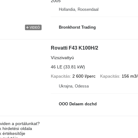
2005
Hollandia, Roosendaal
Bronkhorst Trading
VIDEÓ
Rovatti F43 K100H/2
Vízszivattyú
46 LE (33.81 kW)
Kapacitás
2 600 l/perc
Kapacitás
156 m3/
Ukrajna, Odessa
OOO Delaem dozhd
viden a portálunkat?
 hirdetési oldala
k értékesítője