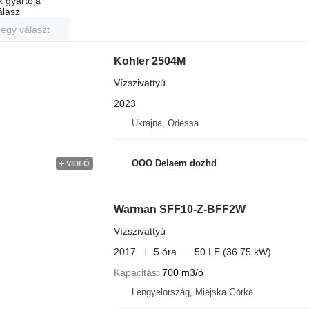
k gyártója
álasz
 egy választ
Kohler 2504M
Vízszivattyú
2023
Ukrajna, Odessa
OOO Delaem dozhd
VIDEÓ
Warman SFF10-Z-BFF2W
Vízszivattyú
2017
5 óra
50 LE (36.75 kW)
Kapacitás
700 m3/ó
Lengyelország, Miejska Górka