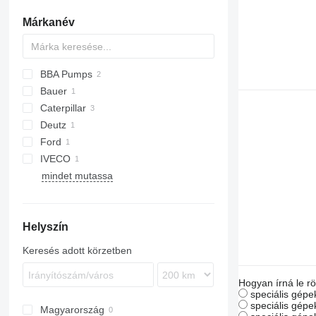
Márkanév
BBA Pumps
Bauer
B-series
Caterpillar
Deutz
Ford
IVECO
mindet mutassa
Helyszín
Keresés adott körzetben
Hogyan írná le rö
speciális gépek
speciális gépe
Magyarország