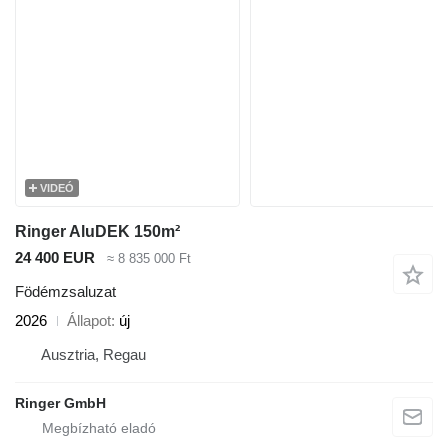
VIDEÓ
Ringer AluDEK 150m²
24 400 EUR
≈ 8 835 000 Ft
Födémzsaluzat
2026
Állapot
új
Ausztria, Regau
Ringer GmbH