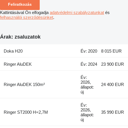
Feliratkozás
Kattintásával Ön elfogadja
adatvédelmi szabályzatunkat
és
felhasználói szerződésünket
.
Árak: zsaluzatok
Doka H20
Év: 2020
8 015 EUR
Ringer AluDEK
Év: 2024
23 900 EUR
Év:
2026,
Ringer AluDEK 150m²
24 400 EUR
állapot:
új
Év:
2026,
Ringer ST2000 H=2,7M
35 990 EUR
állapot:
új