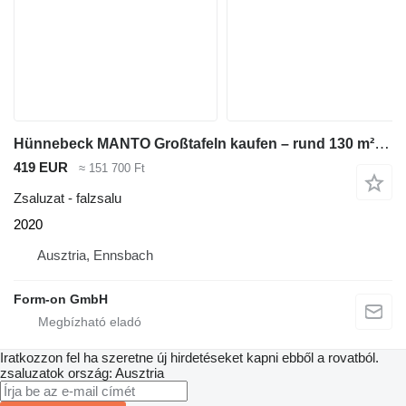
Hünnebeck MANTO Großtafeln kaufen – rund 130 m² Gesamtpaket im Qualitätsmi
419 EUR
≈ 151 700 Ft
Zsaluzat - falzsalu
2020
Ausztria, Ennsbach
Form-on GmbH
Iratkozzon fel ha szeretne új hirdetéseket kapni ebből a rovatból.
zsaluzatok
ország: Ausztria