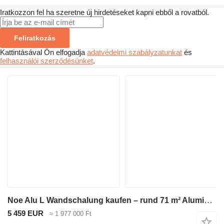
Iratkozzon fel ha szeretne új hirdetéseket kapni ebből a rovatból.
Feliratkozás
Kattintásával Ön elfogadja
adatvédelmi szabályzatunkat
és
felhasználói szerződésünket
.
Noe Alu L Wandschalung kaufen – rund 71 m² Aluminium-Gesamtpaket sof
5 459 EUR
≈ 1 977 000 Ft