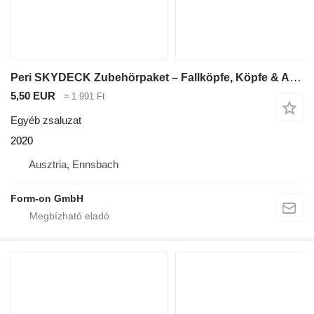
Peri SKYDECK Zubehörpaket – Fallköpfe, Köpfe & Abdeckleisten
5,50 EUR
≈ 1 991 Ft
Egyéb zsaluzat
2020
Ausztria, Ennsbach
Form-on GmbH