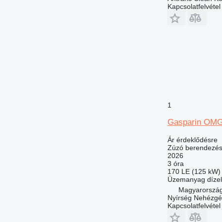
Kapcsolatfelvétel
1
Gasparin OM
Ár érdeklődésre
Zúzó berendezés 
2026
3 óra
170 LE (125 kW)
Üzemanyag
dízel
Magyarország
Nyírség Nehézgé
Kapcsolatfelvétel