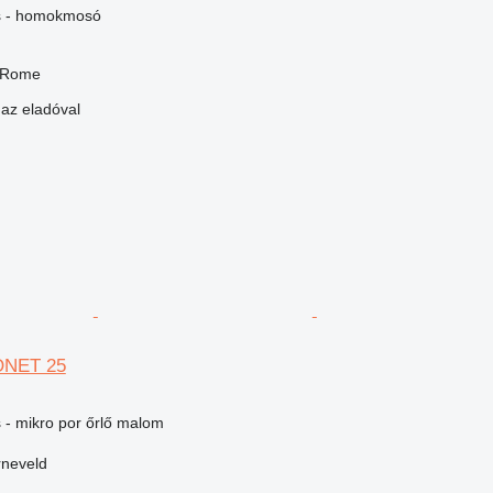
s - homokmosó
, Rome
 az eladóval
NET 25
- mikro por őrlő malom
rneveld