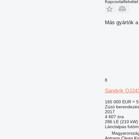
Kapcsolatfelvétel
Más gyártók a
8
Sandvik QJ24
165 000 EUR
≈ 5
Zúzó berendezés 
2017
4 607 óra
286 LE (210 kW)
Lánctalpas futó
Magyarország
Antrans Clean Ko