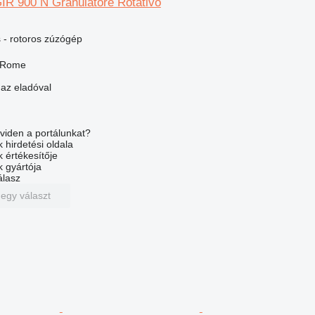
 900 N Granulatore Rotativo
- rotoros zúzógép
, Rome
 az eladóval
viden a portálunkat?
 hirdetési oldala
k értékesítője
k gyártója
álasz
 egy választ