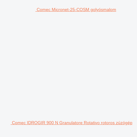
Comec Micronet-25-COSM golyósmalom
Comec IDROGIR 900 N Granulatore Rotativo rotoros zúzógép