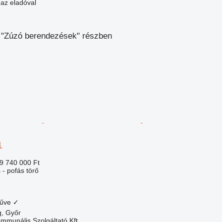
 az eladóval
 "Zúzó berendezések" részben
1
9 740 000 Ft
- pofás törő
műve
✓
, Győr
mmunális Szolgáltató Kft.