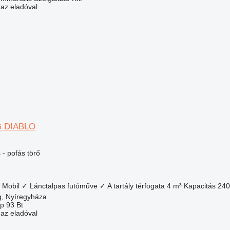
 az eladóval
G DIABLO
- pofás törő
Mobil
✓
Lánctalpas futóműve
✓
A tartály térfogata
4 m³
Kapacitás
240
, Nyíregyháza
p 93 Bt
 az eladóval