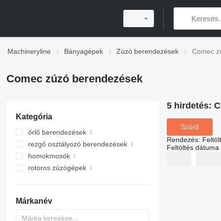
Machineryline
Bányagépek
Zúzó berendezések
Comec z
Comec zúzó berendezések
5 hirdetés:
C
Kategória
Szűrő
őrlő berendezések
Rendezés
:
Feltö
rezgő osztályozó berendezések
golyósmalmok
Feltöltés dátuma
homokmosók
mikro por őrlő malmok
rotoros zúzógépek
Márkanév