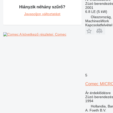
Zúzó berendezé
Hiányzik néhány szűrő?
2001
6.8 LE (5 kW)
Javasoljon változtatást
Olaszország
MachinesWork
Kapcsolatfelvétel
A következő részletei: Comec
5
Comec MICRO
Ár érdeklődésre
Zúzó berendezés 
1994
Hollandia, Ba
A. Foeth B.V.