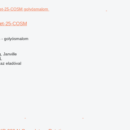
net-25-COSM
 - golyósmalom
, Janville
L
 az eladóval