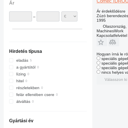
Comec IDROGIR
Ár
Hollandia
VSI
Ár érdeklődésre
Zúzó berendezés 
–
1995
Olaszország
MachinesWork
Kapcsolatfelvétel
Hirdetés típusa
Hogyan írná le rö
speciális gépek
eladás
speciális gépe
a gyártótól
speciális gépe
nincs helyes v
lízing
Válasszon ki
hitel
részletekben
felár ellenében csere
átváltás
Gyártási év