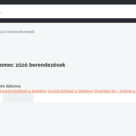
úzó berendezések
omec zúzó berendezések
ltés dátuma
Legdrágábbat a tetejére
Legolcsóbbat a tetejére
Gyártási év - újakat a