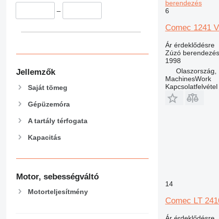
berendezés
6
–
Comec 1241 Vag
Ár érdeklődésre
Zúzó berendezés
1998
Olaszország
Jellemzők
MachinesWork
Kapcsolatfelvétel
Saját tömeg
Gépüzemóra
A tartály térfogata
Kapacitás
Motor, sebességváltó
14
Motorteljesítmény
Comec LT 2410
Ár érdeklődésre