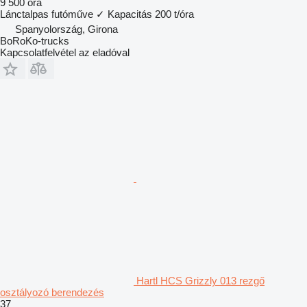
9 500 óra
Lánctalpas futóműve
✓
Kapacitás
200 t/óra
Spanyolország, Girona
BoRoKo-trucks
Kapcsolatfelvétel az eladóval
Hartl HCS Grizzly 013 rezgő
osztályozó berendezés
37