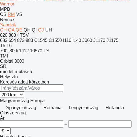
Warrior
MPB
CS
RM
VS
Remax
Sandvik
CH
QA
QE
QH
QI
QJ
UH
820
883+
TSV
683
694
873
883
C1545
C1550
I110
I140
J960
J1170
J1175
T5
T6
700i
800i
1412
10570
TS
TMI
Orbital 3000
SR
mindet mutassa
Helyszín
Keresés adott körzetben
Magyarország
Európa
Spanyolország
Románia
Lengyelország
Hollandia
Olaszország
Ár
–
Hirdetés típusa