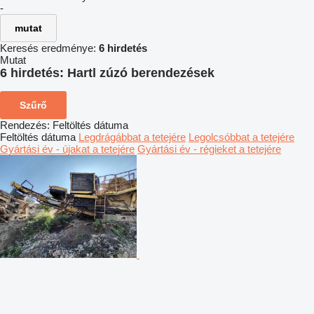
-
mutat
Keresés eredménye:
6 hirdetés
Mutat
6 hirdetés:
Hartl zúzó berendezések
Szűrő
Rendezés
:
Feltöltés dátuma
Feltöltés dátuma
Legdrágábbat a tetejére
Legolcsóbbat a tetejére
Gyártási év - újakat a tetejére
Gyártási év - régieket a tetejére