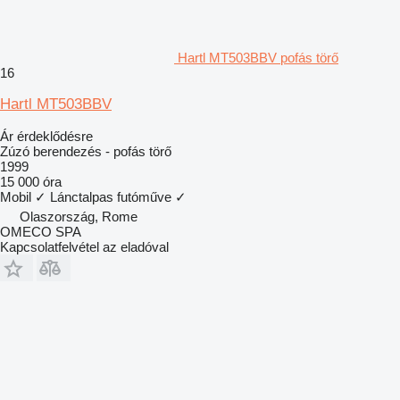
Hartl MT503BBV pofás törő
16
Hartl MT503BBV
Ár érdeklődésre
Zúzó berendezés - pofás törő
1999
15 000 óra
Mobil
✓
Lánctalpas futóműve
✓
Olaszország, Rome
OMECO SPA
Kapcsolatfelvétel az eladóval