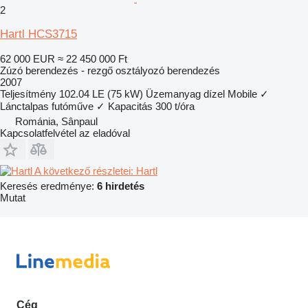
2
Hartl HCS3715
62 000 EUR
≈ 22 450 000 Ft
Zúzó berendezés - rezgő osztályozó berendezés
2007
Teljesítmény
102.04 LE (75 kW)
Üzemanyag
dízel
Mobile
✓
Lánctalpas futóműve
✓
Kapacitás
300 t/óra
Románia, Sânpaul
Kapcsolatfelvétel az eladóval
A következő részletei: Hartl
Keresés eredménye:
6 hirdetés
Mutat
Cég