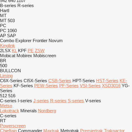
542
640
1107
B-series
R-series
Hartl
MT
MT 503
PC
PC 1060
AP
SAP
Combo
Explorer
Frontier
Novum
Kinglink
2LSX
KL
KPF
PE
ZSW
Mobicat
Mobirex
Mobiscreen
BR
500
BULLCON
Liming
C6X-Series
CI5X-Series
CSB-Series
HPT-Series
HST-Series
KE-
Series
KF-Series
PEW-Series
PF-Series
VSI-Series
XSD3016
YG-
Series
512
516
C-series
I-series
J-series
R-series
S-series
V-series
Metso
Lokotrack
Minerals
Nordberg
C-series
RT
Powerscreen
Chieftain
Commander
Maxtrak
Metrotrak
Premiertrak
Trakpactor