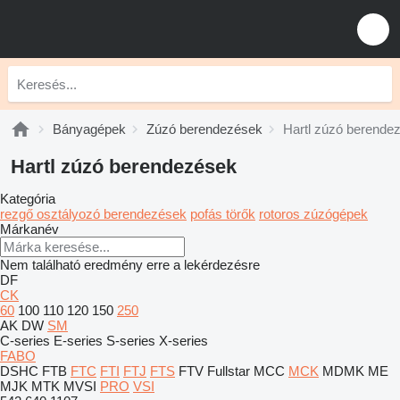
Bányagépek
Zúzó berendezések
Hartl zúzó berende
Hartl zúzó berendezések
Kategória
rezgő osztályozó berendezések
pofás törők
rotoros zúzógépek
Márkanév
Nem található eredmény erre a lekérdezésre
DF
CK
60
100
110
120
150
250
AK
DW
SM
C-series
E-series
S-series
X-series
FABO
DSHC
FTB
FTC
FTI
FTJ
FTS
FTV
Fullstar
MCC
MCK
MDMK
ME
MJK
MTK
MVSI
PRO
VSI