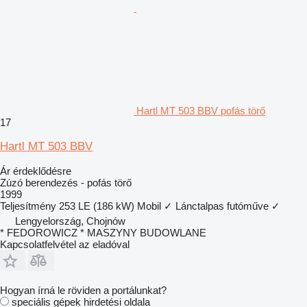
Hartl MT 503 BBV pofás törő
17
Hartl MT 503 BBV
Ár érdeklődésre
Zúzó berendezés - pofás törő
1999
Teljesítmény
253 LE (186 kW)
Mobil
✓
Lánctalpas futóműve
✓
Lengyelország, Chojnów
* FEDOROWICZ * MASZYNY BUDOWLANE
Kapcsolatfelvétel az eladóval
Hogyan írná le röviden a portálunkat?
speciális gépek hirdetési oldala