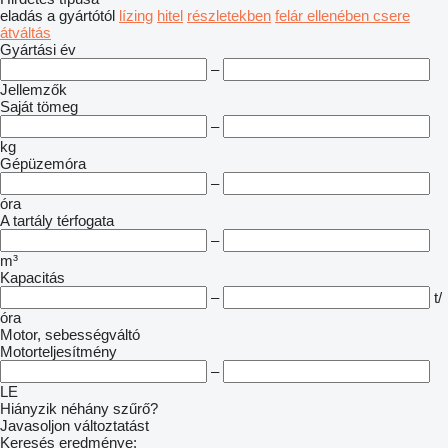
eladás
a gyártótól
lízing
hitel
részletekben
felár ellenében csere
átváltás
Gyártási év
–
Jellemzők
Saját tömeg
–
kg
Gépüzemóra
–
óra
A tartály térfogata
–
m³
Kapacitás
–
t/
óra
Motor, sebességváltó
Motorteljesítmény
–
LE
Hiányzik néhány szűrő?
Javasoljon változtatást
Keresés eredménye: