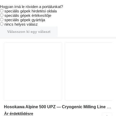
Hogyan írná le röviden a portálunkat?
speciális gépek hirdetési oldala
speciális gépek értékesítője
speciális gépek gyártója
nincs helyes válasz
Válasszon ki egy választ
Hosokawa Alpine 500 UPZ — Cryogenic Milling Line - Fine Impact Mill
Ár érdeklődésre