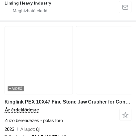
Liming Heavy Industry
VIDEÓ
Kinglink PEX 10X47 Fine Stone Jaw Crusher for Concrete Batching Plant
Ár érdeklődésre
Zúzó berendezés - pofás törő
2023
Állapot
új