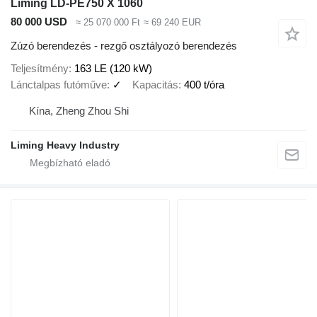
Liming LD-PE750 X 1060
80 000 USD
≈ 25 070 000 Ft
≈ 69 240 EUR
Zúzó berendezés - rezgő osztályozó berendezés
Teljesítmény
163 LE (120 kW)
Lánctalpas futóműve
✓
Kapacitás
400 t/óra
Kína, Zheng Zhou Shi
Liming Heavy Industry