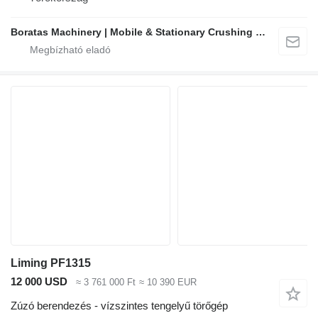
Boratas Machinery | Mobile & Stationary Crushing and Screening Plants Manufacturer
Liming PF1315
12 000 USD
≈ 3 761 000 Ft
≈ 10 390 EUR
Zúzó berendezés - vízszintes tengelyű törőgép