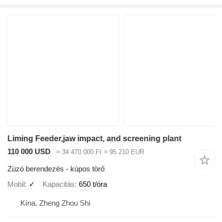
Liming Feeder,jaw impact, and screening plant
110 000 USD
≈ 34 470 000 Ft
≈ 95 210 EUR
Zúzó berendezés - kúpos törő
Mobil
✓
Kapacitás
650 t/óra
Kína, Zheng Zhou Shi