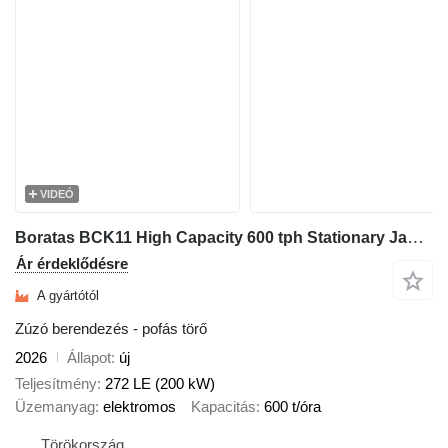
VIDEÓ
Boratas BCK11 High Capacity 600 tph Stationary Jaw Crusher
Ár érdeklődésre
A gyártótól
Zúzó berendezés - pofás törő
2026
Állapot
új
Teljesítmény
272 LE (200 kW)
Üzemanyag
elektromos
Kapacitás
600 t/óra
Törökország