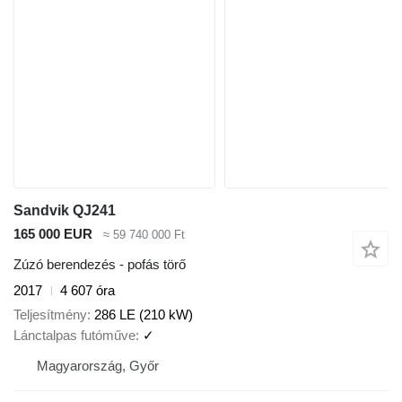
Sandvik QJ241
165 000 EUR
≈ 59 740 000 Ft
Zúzó berendezés - pofás törő
2017
4 607 óra
Teljesítmény
286 LE (210 kW)
Lánctalpas futóműve
✓
Magyarország, Győr