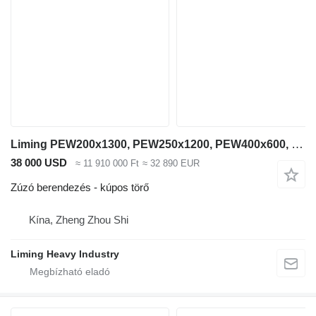
Liming PEW200x1300, PEW250x1200, PEW400x600, PEW760, PEW1100
38 000 USD
≈ 11 910 000 Ft
≈ 32 890 EUR
Zúzó berendezés - kúpos törő
Kína, Zheng Zhou Shi
Liming Heavy Industry