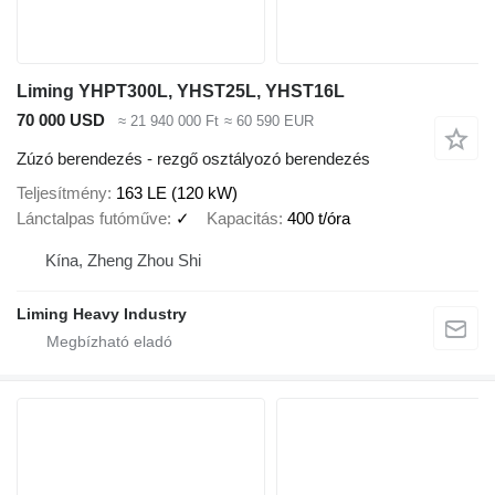
Liming YHPT300L, YHST25L, YHST16L
70 000 USD
≈ 21 940 000 Ft
≈ 60 590 EUR
Zúzó berendezés - rezgő osztályozó berendezés
Teljesítmény
163 LE (120 kW)
Lánctalpas futóműve
✓
Kapacitás
400 t/óra
Kína, Zheng Zhou Shi
Liming Heavy Industry