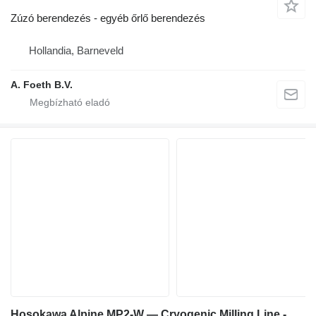
Zúzó berendezés - egyéb őrlő berendezés
Hollandia, Barneveld
A. Foeth B.V.
Hosokawa Alpine MP2-W — Cryogenic Milling Line - Hammer Mill