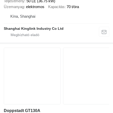
Teljesítmény
50 LE (36.75 kW)
Üzemanyag
elektromos
Kapacitás
70 t/óra
Kína, Shanghai
Shanghai Kinglink Industry Co Ltd
Doppstadt GT130A