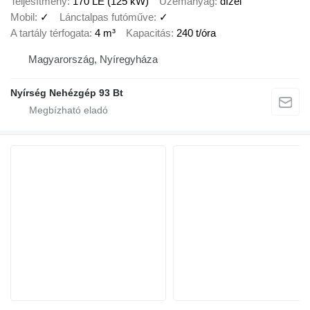
Teljesítmény
170 LE (125 kW)
Üzemanyag
dízel
Mobil
✓
Lánctalpas futóműve
✓
A tartály térfogata
4 m³
Kapacitás
240 t/óra
Magyarország, Nyíregyháza
Nyírség Nehézgép 93 Bt