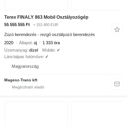
Terex FINALY 863 Mobil Osztályozógép
55 555 555 Ft
≈ 153 400 EUR
Zúzó berendezés - rezgő osztályozó berendezés
2020
Állapot
új
1 333 óra
Üzemanyag
dízel
Mobile
✓
Lánctalpas futóműve
✓
Magyarország
Magesz-Trans kft