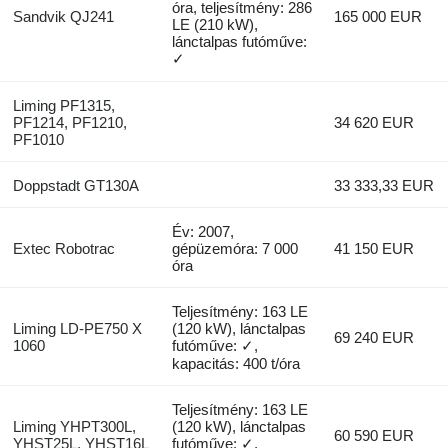
óra, teljesítmény: 286
Sandvik QJ241
165 000 EUR
LE (210 kW),
lánctalpas futóműve:
✓
Liming PF1315,
PF1214, PF1210,
34 620 EUR
PF1010
Doppstadt GT130A
33 333,33 EUR
Év: 2007,
Extec Robotrac
gépüzemóra: 7 000
41 150 EUR
óra
Teljesítmény: 163 LE
Liming LD-PE750 X
(120 kW), lánctalpas
69 240 EUR
1060
futóműve: ✓,
kapacitás: 400 t/óra
Teljesítmény: 163 LE
Liming YHPT300L,
(120 kW), lánctalpas
60 590 EUR
YHST25L, YHST16L
futóműve: ✓,