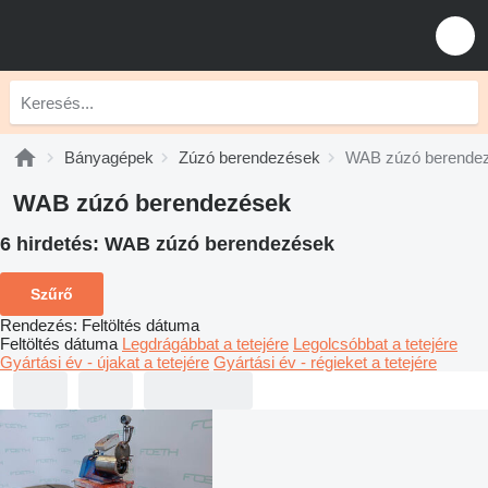
Bányagépek
Zúzó berendezések
WAB zúzó berende
WAB zúzó berendezések
6 hirdetés:
WAB zúzó berendezések
Szűrő
Rendezés
:
Feltöltés dátuma
Feltöltés dátuma
Legdrágábbat a tetejére
Legolcsóbbat a tetejére
Gyártási év - újakat a tetejére
Gyártási év - régieket a tetejére