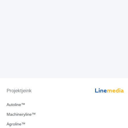
Projektjeink
Autoline™
Machineryline™
Agroline™