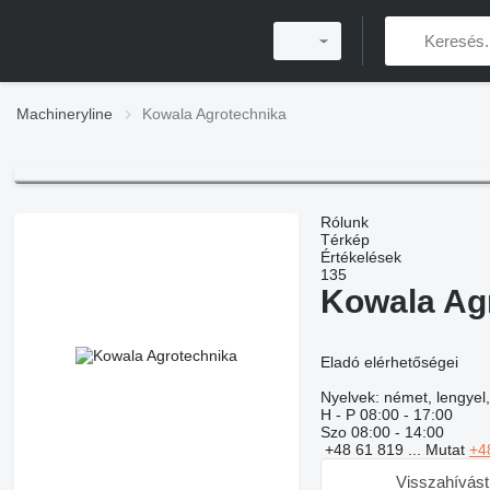
Machineryline
Kowala Agrotechnika
Rólunk
Térkép
Értékelések
135
Kowala Ag
Eladó elérhetőségei
Nyelvek:
német, lengyel,
H - P
08:00 - 17:00
Szo
08:00 - 14:00
+48 61 819 ...
Mutat
+4
Visszahívást