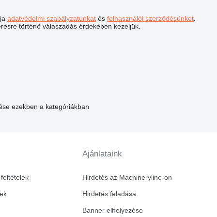
dja
adatvédelmi szabályzatunkat
és
felhasználói szerződésünket
.
érésre történő válaszadás érdekében kezeljük.
zése ezekben a kategóriákban
Ajánlataink
feltételek
Hirdetés az Machineryline-on
vek
Hirdetés feladása
Banner elhelyezése