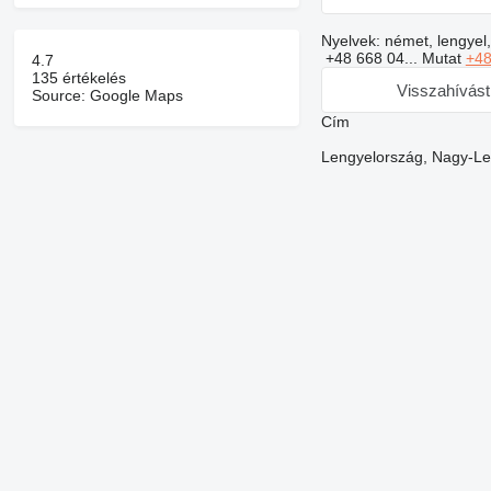
Nyelvek:
német, lengyel,
+48 668 04...
Mutat
+48
4.7
135 értékelés
Visszahívást
Source: Google Maps
Сím
Lengyelország, Nagy-Len