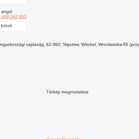
 angol
 668 042 803
 kérek
gyelországi vajdaság, 62-060, Stęszew, Witobel, Wrocławska 85 (przy t
Térkép megmutatása