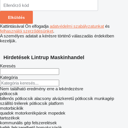
Kattintásával Ön elfogadja
adatvédelmi szabályzatunkat
és
felhasználói szerződésünket
.
A személyes adatait a kérésre történő válaszadás érdekében
kezeljük.
Hirdetések Lintrup Maskinhandel
Keresés
Kategória
Nem található eredmény erre a lekérdezésre
pótkocsik
billenős pótkocsik
alacsony alvázkeretű pótkocsik
munkagép
szállító trélerek
pótkocsik platform
motorbiciklik
quadok
motorkerékpárok
mopedek
tartozékok
kommunális gép felszerelések
kefék
felszerelhető homokszórók