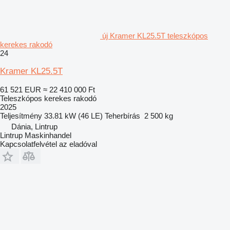
új Kramer KL25.5T teleszkópos
kerekes rakodó
24
Kramer KL25.5T
61 521 EUR
≈ 22 410 000 Ft
Teleszkópos kerekes rakodó
2025
Teljesítmény
33.81 kW (46 LE)
Teherbírás
2 500 kg
Dánia, Lintrup
Lintrup Maskinhandel
Kapcsolatfelvétel az eladóval