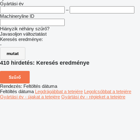
Gyártási év
–
Machineryline ID
Hiányzik néhány szűrő?
Javasoljon változtatást
Keresés eredménye:
-
mutat
410 hirdetés:
Keresés eredménye
Szűrő
Rendezés
:
Feltöltés dátuma
Feltöltés dátuma
Legdrágábbat a tetejére
Legolcsóbbat a tetejére
Gyártási év - újakat a tetejére
Gyártási év - régieket a tetejére