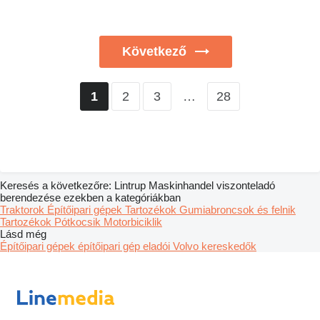
Következő
2
3
…
28
1
Keresés a következőre: Lintrup Maskinhandel viszonteladó
berendezése ezekben a kategóriákban
Traktorok
Építőipari gépek
Tartozékok
Gumiabroncsok és felnik
Tartozékok
Pótkocsik
Motorbiciklik
Lásd még
Építőipari gépek építőipari gép eladói
Volvo kereskedők