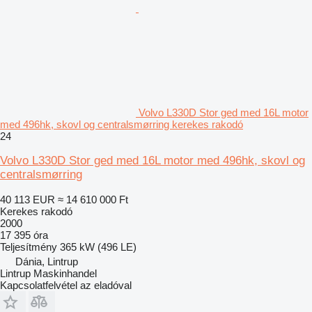
Volvo L330D Stor ged med 16L motor
med 496hk, skovl og centralsmørring kerekes rakodó
24
Volvo L330D Stor ged med 16L motor med 496hk, skovl og
centralsmørring
40 113 EUR
≈ 14 610 000 Ft
Kerekes rakodó
2000
17 395 óra
Teljesítmény
365 kW (496 LE)
Dánia, Lintrup
Lintrup Maskinhandel
Kapcsolatfelvétel az eladóval