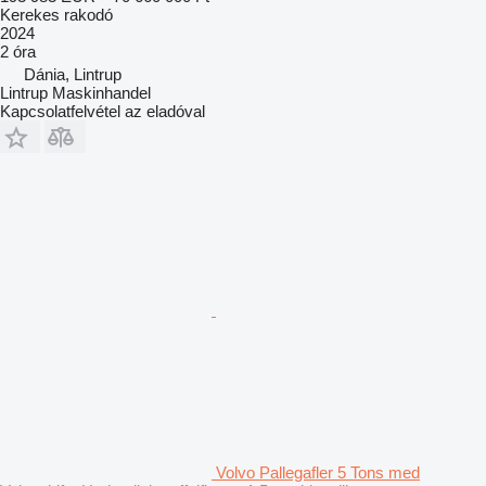
Kerekes rakodó
2024
2 óra
Dánia, Lintrup
Lintrup Maskinhandel
Kapcsolatfelvétel az eladóval
Volvo Pallegafler 5 Tons med