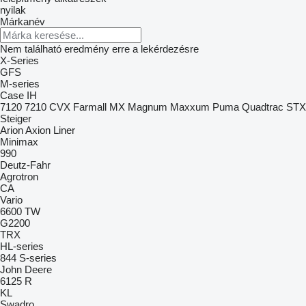
nyilak
Márkanév
Nem található eredmény erre a lekérdezésre
X-Series
GFS
M-series
Case IH
7120
7210
CVX
Farmall
MX
Magnum
Maxxum
Puma
Quadtrac
STX
Steiger
Arion
Axion
Liner
Minimax
990
Deutz-Fahr
Agrotron
CA
Vario
6600
TW
G2200
TRX
HL-series
844
S-series
John Deere
6125 R
KL
Swadro