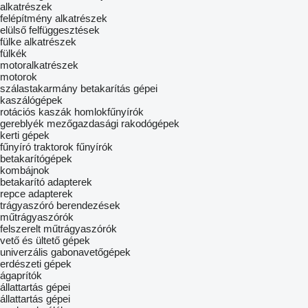
alkatrészek
felépítmény alkatrészek
elülső felfüggesztések
fülke alkatrészek
fülkék
motoralkatrészek
motorok
szálastakarmány betakarítás gépei
kaszálógépek
rotációs kaszák
homlokfűnyírók
gereblyék
mezőgazdasági rakodógépek
kerti gépek
fűnyíró traktorok
fűnyírók
betakarítógépek
kombájnok
betakarító adapterek
repce adapterek
trágyaszóró berendezések
műtrágyaszórók
felszerelt műtrágyaszórók
vető és ültető gépek
univerzális gabonavetőgépek
erdészeti gépek
ágaprítók
állattartás gépei
állattartás gépei