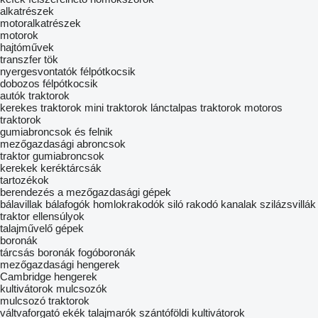
alkatrészek
motoralkatrészek
motorok
hajtóművek
transzfer tök
nyergesvontatók
félpótkocsik
dobozos félpótkocsik
autók
traktorok
kerekes traktorok
mini traktorok
lánctalpas traktorok
motoros
traktorok
gumiabroncsok és felnik
mezőgazdasági abroncsok
traktor gumiabroncsok
kerekek
keréktárcsák
tartozékok
berendezés a mezőgazdasági gépek
bálavillak
bálafogók
homlokrakodók
siló rakodó kanalak
szilázsvillák
traktor ellensúlyok
talajművelő gépek
boronák
tárcsás boronák
fogóboronák
mezőgazdasági hengerek
Cambridge hengerek
kultivátorok
mulcsozók
mulcsozó traktorok
váltvaforgató ekék
talajmarók
szántóföldi kultivátorok