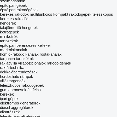
szalmadarálók
építőipari gépek
építőipari rakodógépek
kerekes rakodók
multifunkciós kompakt rakodógépek
teleszkópos
kerekes rakodók
hengerek
talajtömörítő hengerek
kotrógépek
minikotrók
tartozékok
építőipari berendezés kellékei
markolókanalak
homlokrakodó kanalak
rostakanalak
targonca tartozékok
raklapvilla
villapozicionálók
rakodó gémek
raktártechnika
dokkolóberendezések
hordozható rámpák
villástargoncák
teleszkópos rakodógépek
gumiabroncsok és felnik
kerekek
ipari gépek
elektromos generátorok
diesel aggregátorok
alkatrészek
felépítmény alkatrészek