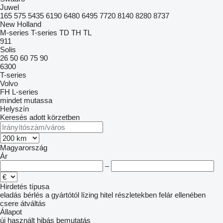
Juwel
165
575
5435
6190
6480
6495
7720
8140
8280
8737
New Holland
M-series
T-series
TD
TH
TL
911
Solis
26
50
60
75
90
6300
T-series
Volvo
FH
L-series
mindet mutassa
Helyszín
Keresés adott körzetben
Magyarország
Ár
–
Hirdetés típusa
eladás
bérlés
a gyártótól
lízing
hitel
részletekben
felár ellenében
csere
átváltás
Állapot
új
használt
hibás
bemutatás