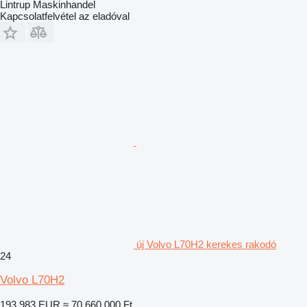
Lintrup Maskinhandel
Kapcsolatfelvétel az eladóval
új Volvo L70H2 kerekes rakodó
24
Volvo L70H2
193 983 EUR
≈ 70 660 000 Ft