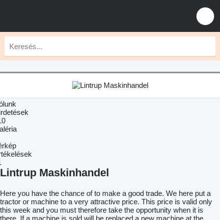
ólunk
irdetések
10
aléria
érkép
rtékelések
1
Lintrup Maskinhandel
Here you have the chance of to make a good trade. We here put a
tractor or machine to a very attractive price. This price is valid only
this week and you must therefore take the opportunity when it is
there. If a machine is sold will be replaced a new machine at the