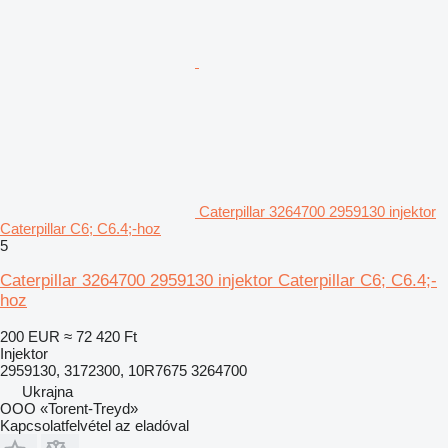
Caterpillar 3264700 2959130 injektor
Caterpillar C6; C6.4;-hoz
5
Caterpillar 3264700 2959130 injektor Caterpillar C6; C6.4;-
hoz
200 EUR
≈ 72 420 Ft
Injektor
2959130, 3172300, 10R7675 3264700
Ukrajna
OOO «Torent-Treyd»
Kapcsolatfelvétel az eladóval