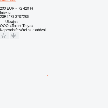
200 EUR
≈ 72 420 Ft
Injektor
20R2479 3707286
Ukrajna
OOO «Torent-Treyd»
Kapcsolatfelvétel az eladóval