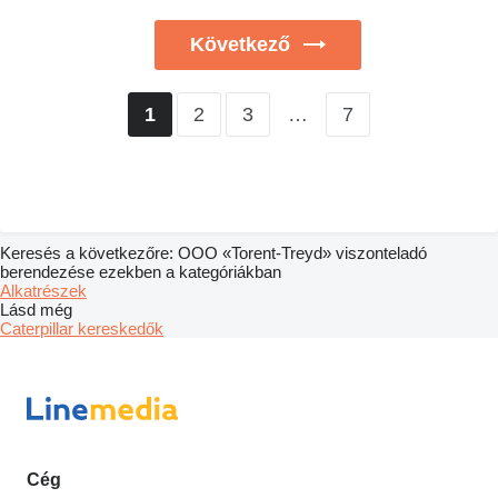
Következő
2
3
…
7
1
Keresés a következőre: OOO «Torent-Treyd» viszonteladó
berendezése ezekben a kategóriákban
Alkatrészek
Lásd még
Caterpillar kereskedők
Cég