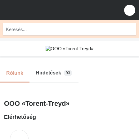
Hirdetések
Rólunk
93
OOO «Torent-Treyd»
Elérhetőség