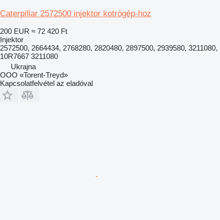
Caterpillar 2572500 injektor kotrógép-hoz
200 EUR
≈ 72 420 Ft
Injektor
2572500, 2664434, 2768280, 2820480, 2897500, 2939580, 3211080,
10R7667 3211080
Ukrajna
OOO «Torent-Treyd»
Kapcsolatfelvétel az eladóval