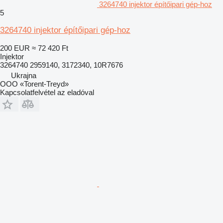
3264740 injektor építőipari gép-hoz
5
3264740 injektor építőipari gép-hoz
200 EUR
≈ 72 420 Ft
Injektor
3264740 2959140, 3172340, 10R7676
Ukrajna
OOO «Torent-Treyd»
Kapcsolatfelvétel az eladóval