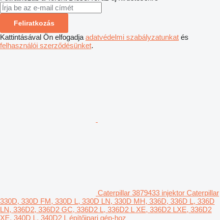
Feliratkozás
Kattintásával Ön elfogadja
adatvédelmi szabályzatunkat
és
felhasználói szerződésünket
.
Caterpillar 3879433 injektor Caterpillar
330D, 330D FM, 330D L, 330D LN, 330D MH, 336D, 336D L, 336D
LN, 336D2, 336D2 GC, 336D2 L, 336D2 L XE, 336D2 LXE, 336D2
XE, 340D L, 340D2 L építőipari gép-hoz