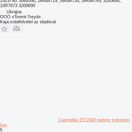
2923790, 3069390, 2645A719, 2645A735, 2645A749, 3200690,
10R7673 3200690
Ukrajna
OOO «Torent-Treyd»
Kapcsolatfelvétel az eladóval
Caterpillar 2572500 injektor kotrógép-
hoz
5