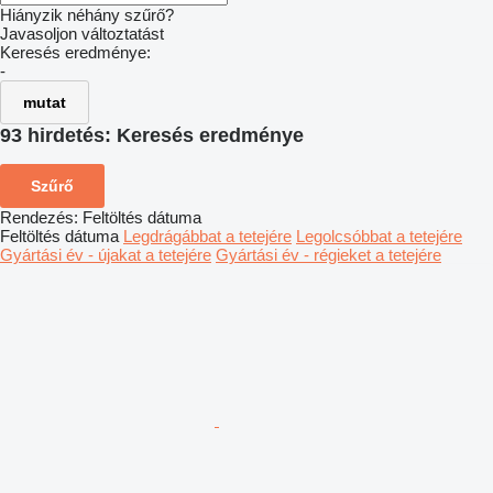
Hiányzik néhány szűrő?
Javasoljon változtatást
Keresés eredménye:
-
mutat
93 hirdetés:
Keresés eredménye
Szűrő
Rendezés
:
Feltöltés dátuma
Feltöltés dátuma
Legdrágábbat a tetejére
Legolcsóbbat a tetejére
Gyártási év - újakat a tetejére
Gyártási év - régieket a tetejére