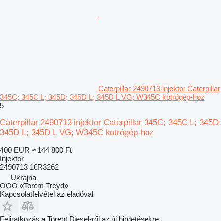
Caterpillar 2490713 injektor Caterpillar
345C; 345C L; 345D; 345D L; 345D L VG; W345C kotrógép-hoz
5
Caterpillar 2490713 injektor Caterpillar 345C; 345C L; 345D;
345D L; 345D L VG; W345C kotrógép-hoz
400 EUR
≈ 144 800 Ft
Injektor
2490713 10R3262
Ukrajna
OOO «Torent-Treyd»
Kapcsolatfelvétel az eladóval
Feliratkozás a Torent Diesel-ről az új hirdetésekre