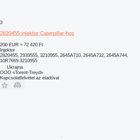
3
2820455 injektor Caterpillar-hoz
200 EUR
≈ 72 420 Ft
Injektor
2820455, 2939555, 3210955, 2645A710, 2645A732, 2645A744,
10R7669 3210955
Ukrajna
OOO «Torent-Treyd»
Kapcsolatfelvétel az eladóval