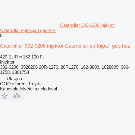
Caterpillar 392-0206 injektor
Caterpillar építőipari gép-hoz
5
Caterpillar 392-0206 injektor Caterpillar építőipari gép-hoz
420 EUR
≈ 152 100 Ft
Injektor
392-0206, 3920206 20R-1270, 20R1270, 162-8809, 1628809, 386-
1758, 3861758
Ukrajna
OOO «Torent-Treyd»
Kapcsolatfelvétel az eladóval