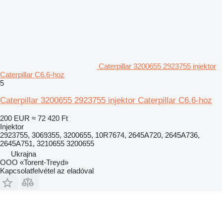
Caterpillar 3200655 2923755 injektor
Caterpillar C6.6-hoz
5
Caterpillar 3200655 2923755 injektor Caterpillar C6.6-hoz
200 EUR
≈ 72 420 Ft
Injektor
2923755, 3069355, 3200655, 10R7674, 2645A720, 2645A736,
2645A751, 3210655 3200655
Ukrajna
OOO «Torent-Treyd»
Kapcsolatfelvétel az eladóval