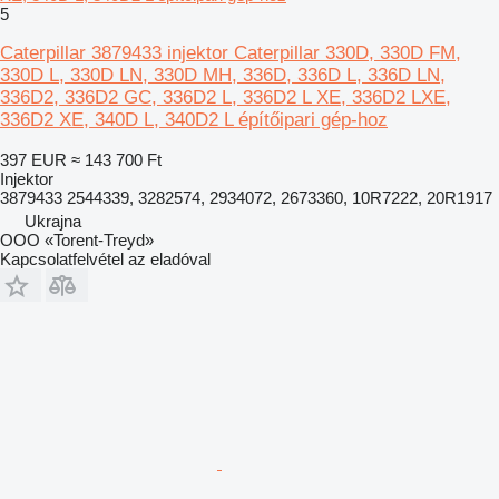
5
Caterpillar 3879433 injektor Caterpillar 330D, 330D FM,
330D L, 330D LN, 330D MH, 336D, 336D L, 336D LN,
336D2, 336D2 GC, 336D2 L, 336D2 L XE, 336D2 LXE,
336D2 XE, 340D L, 340D2 L építőipari gép-hoz
397 EUR
≈ 143 700 Ft
Injektor
3879433 2544339, 3282574, 2934072, 2673360, 10R7222, 20R1917
Ukrajna
OOO «Torent-Treyd»
Kapcsolatfelvétel az eladóval