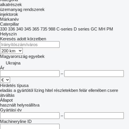
alkatrészek
üzemanyag rendszerek
injektorok
Márkanév
Caterpillar
330
336
340
345
365
735
988
C-series
D series
GC
MH
PM
Helyszín
Keresés adott körzetben
Magyarország
egyebek
Ukrajna
Ár
–
Hirdetés típusa
eladás
a gyártótól
lízing
hitel
részletekben
felár ellenében csere
átváltás
Állapot
használt
helyreállítva
Gyártási év
–
Machineryline ID