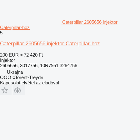
Caterpillar 2605656 injektor
Caterpillar-hoz
5
Caterpillar 2605656 injektor Caterpillar-hoz
200 EUR
≈ 72 420 Ft
Injektor
2605656, 3017756, 10R7951 3264756
Ukrajna
OOO «Torent-Treyd»
Kapcsolatfelvétel az eladóval