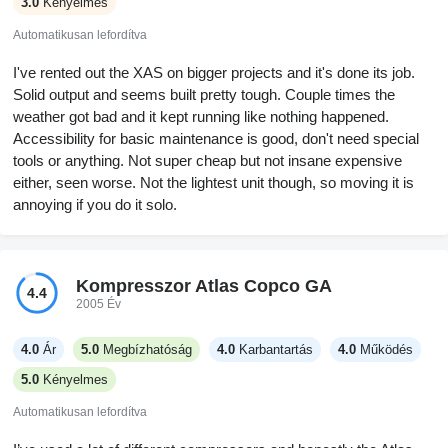
3.0
Kényelmes
Automatikusan lefordítva
I've rented out the XAS on bigger projects and it's done its job.
Solid output and seems built pretty tough. Couple times the
weather got bad and it kept running like nothing happened.
Accessibility for basic maintenance is good, don't need special
tools or anything. Not super cheap but not insane expensive
either, seen worse. Not the lightest unit though, so moving it is
annoying if you do it solo.
Kompresszor Atlas Copco GA
4.4
2005 Év
4.0
Ár
5.0
Megbízhatóság
4.0
Karbantartás
4.0
Működés
5.0
Kényelmes
Automatikusan lefordítva