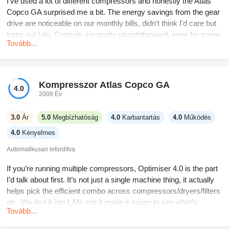
I’ve used a lot of different compressors and honestly the Atlas
Copco GA surprised me a bit. The energy savings from the gear
drive are noticeable on our monthly bills, didn't think I'd care but
turns out I do. Controls are pretty straightforward, even for some
Tovább...
of the newer guys here. The built-in dryer is alright, but I
sometimes wish it drained a little faster during humid spells.
Haven't faced any real reliability issues yet, so no complaints
there. Swapping the filters is quick, not a hassle. Only real gripe
Kompresszor Atlas Copco GA
4.0
is installation is a bit more involved if you're adding those optional
2008 Év
filters, but nothing you can’t figure out if you’ve done it before.
3.0
Ár
5.0
Megbízhatóság
4.0
Karbantartás
4.0
Működés
4.0
Kényelmes
Automatikusan lefordítva
If you’re running multiple compressors, Optimiser 4.0 is the part
I’d talk about first. It’s not just a single machine thing, it actually
helps pick the efficient combo across compressors/dryers/filters
etc. We tied it into LAN and it made it easier to see what’s
Tovább...
wasting power without walking the whole room.