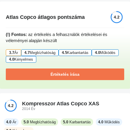
Atlas Copco átlagos pontszáma
4.2
(!) Fontos:
az értékelés a felhasználók értékelései és
véleményei alapján készült
3.7
Ár
4.7
Megbízhatóság
4.5
Karbantartás
4.0
Működés
4.0
Kényelmes
Értékelés írása
Kompresszor Atlas Copco XAS
4.2
2014 Év
4.0
Ár
5.0
Megbízhatóság
5.0
Karbantartás
4.0
Működés