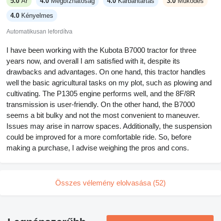
5.0
Ár
4.0
Megbízhatóság
4.0
Karbantartás
3.0
Működés
4.0
Kényelmes
Automatikusan lefordítva
I have been working with the Kubota B7000 tractor for three
years now, and overall I am satisfied with it, despite its
drawbacks and advantages. On one hand, this tractor handles
well the basic agricultural tasks on my plot, such as plowing and
cultivating. The P1305 engine performs well, and the 8F/8R
transmission is user-friendly. On the other hand, the B7000
seems a bit bulky and not the most convenient to maneuver.
Issues may arise in narrow spaces. Additionally, the suspension
could be improved for a more comfortable ride. So, before
making a purchase, I advise weighing the pros and cons.
Összes vélemény elolvasása (52)