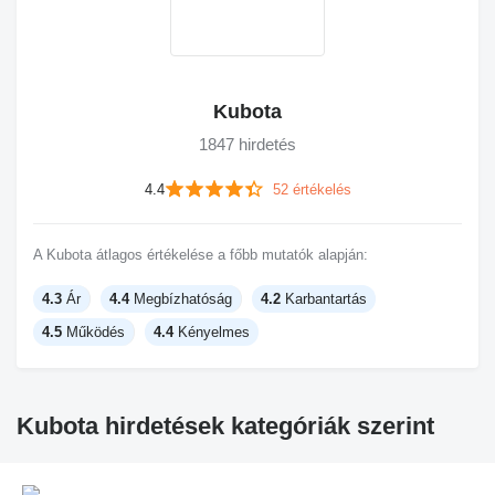
Kubota
1847 hirdetés
4.4
52 értékelés
A Kubota átlagos értékelése a főbb mutatók alapján:
4.3
Ár
4.4
Megbízhatóság
4.2
Karbantartás
4.5
Működés
4.4
Kényelmes
Kubota hirdetések kategóriák szerint