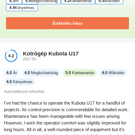
4.3
Ár
4.4
Megbízhatóság
4.2
Karbantartás
4.5
Működés
4.4
Kényelmes
Értékelés írása
Kotrógép Kubota U17
4.2
2017 Év
4.0
Ár
4.0
Megbízhatóság
5.0
Karbantartás
4.0
Működés
4.0
Kényelmes
Automatikusan lefordítva
I've had the chance to operate the Kubota U17 for a handful of
projects. Its control precision is commendable for detailed work.
Maintenance has been manageable with few issues arising.
However, I wish the operator comfort was slightly improved for
long hours. All in all, a well-rounded piece of equipment but it's