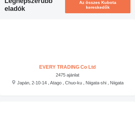
Legnépszerűbb
Az összes Kubota
eladók
kereskedők
EVERY TRADING Co Ltd
2475 ajánlat
Japán, 2-10-14 , Atago , Chuo-ku , Niigata-shi , Niigata