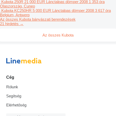
Kubota 250R
21 000 EUR
Lánctalpas dömper
2008
1 353 óra
Olaszország, Cuneo
Kubota KC250HR
5 000 EUR
Lánctalpas dömper
2008
3 617 óra
Belgium, Antwerp
Az összes Kubota bányászati berendezések
21 hirdetés →
Az összes Kubota
Cég
Rólunk
Segítség
Elérhetőség