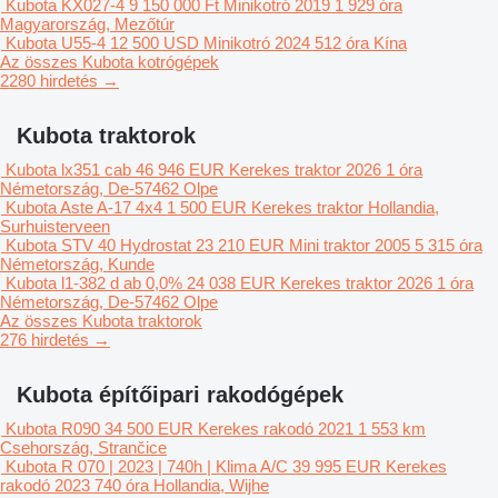
Kubota KX027-4
9 150 000 Ft
Minikotró
2019
1 929 óra
Magyarország, Mezőtúr
Kubota U55-4
12 500 USD
Minikotró
2024
512 óra
Kína
Az összes Kubota kotrógépek
2280 hirdetés →
Kubota traktorok
Kubota lx351 cab
46 946 EUR
Kerekes traktor
2026
1 óra
Németország, De-57462 Olpe
Kubota Aste A-17 4x4
1 500 EUR
Kerekes traktor
Hollandia,
Surhuisterveen
Kubota STV 40 Hydrostat
23 210 EUR
Mini traktor
2005
5 315 óra
Németország, Kunde
Kubota l1-382 d ab 0,0%
24 038 EUR
Kerekes traktor
2026
1 óra
Németország, De-57462 Olpe
Az összes Kubota traktorok
276 hirdetés →
Kubota építőipari rakodógépek
Kubota R090
34 500 EUR
Kerekes rakodó
2021
1 553 km
Csehország, Strančice
Kubota R 070 | 2023 | 740h | Klima A/C
39 995 EUR
Kerekes
rakodó
2023
740 óra
Hollandia, Wijhe