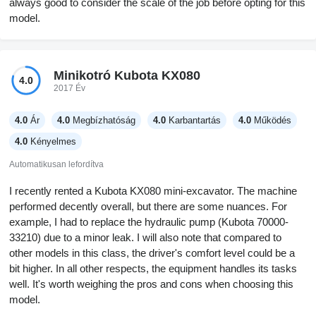
always good to consider the scale of the job before opting for this
model.
Minikotró Kubota KX080
4.0
2017 Év
4.0
Ár
4.0
Megbízhatóság
4.0
Karbantartás
4.0
Működés
4.0
Kényelmes
Automatikusan lefordítva
I recently rented a Kubota KX080 mini-excavator. The machine
performed decently overall, but there are some nuances. For
example, I had to replace the hydraulic pump (Kubota 70000-
33210) due to a minor leak. I will also note that compared to
other models in this class, the driver's comfort level could be a
bit higher. In all other respects, the equipment handles its tasks
well. It's worth weighing the pros and cons when choosing this
model.