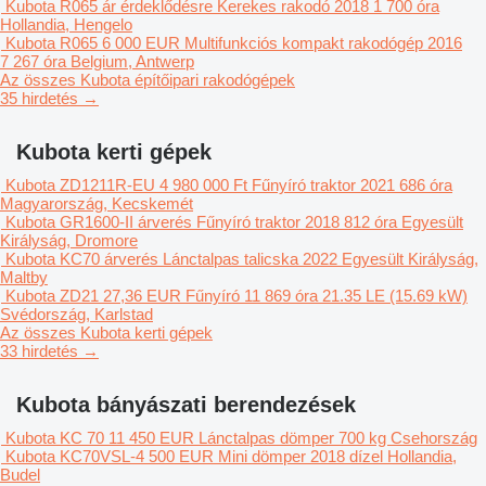
Kubota R065
ár érdeklődésre
Kerekes rakodó
2018
1 700 óra
Hollandia, Hengelo
Kubota R065
6 000 EUR
Multifunkciós kompakt rakodógép
2016
7 267 óra
Belgium, Antwerp
Az összes Kubota építőipari rakodógépek
35 hirdetés →
Kubota kerti gépek
Kubota ZD1211R-EU
4 980 000 Ft
Fűnyíró traktor
2021
686 óra
Magyarország, Kecskemét
Kubota GR1600-II
árverés
Fűnyíró traktor
2018
812 óra
Egyesült
Királyság, Dromore
Kubota KC70
árverés
Lánctalpas talicska
2022
Egyesült Királyság,
Maltby
Kubota ZD21
27,36 EUR
Fűnyíró
11 869 óra
21.35 LE (15.69 kW)
Svédország, Karlstad
Az összes Kubota kerti gépek
33 hirdetés →
Kubota bányászati berendezések
Kubota KC 70
11 450 EUR
Lánctalpas dömper
700 kg
Csehország
Kubota KC70VSL-4
500 EUR
Mini dömper
2018
dízel
Hollandia,
Budel