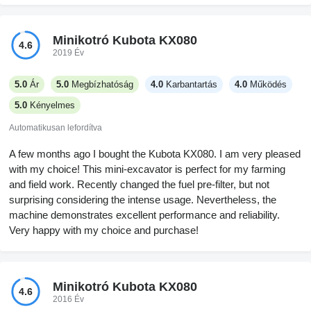
Minikotró Kubota KX080
4.6
2019 Év
5.0
Ár
5.0
Megbízhatóság
4.0
Karbantartás
4.0
Működés
5.0
Kényelmes
Automatikusan lefordítva
A few months ago I bought the Kubota KX080. I am very pleased
with my choice! This mini-excavator is perfect for my farming
and field work. Recently changed the fuel pre-filter, but not
surprising considering the intense usage. Nevertheless, the
machine demonstrates excellent performance and reliability.
Very happy with my choice and purchase!
Minikotró Kubota KX080
4.6
2016 Év