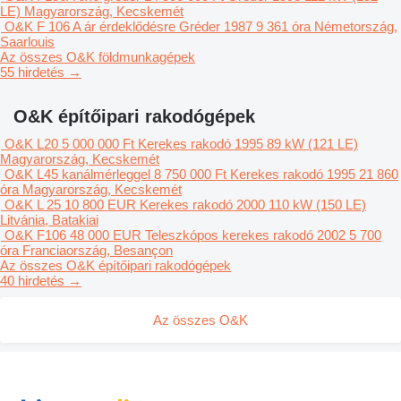
LE)
Magyarország, Kecskemét
O&K F 106 A
ár érdeklődésre
Gréder
1987
9 361 óra
Németország,
Saarlouis
Az összes O&K földmunkagépek
55 hirdetés →
O&K építőipari rakodógépek
O&K L20
5 000 000 Ft
Kerekes rakodó
1995
89 kW (121 LE)
Magyarország, Kecskemét
O&K L45 kanálmérleggel
8 750 000 Ft
Kerekes rakodó
1995
21 860
óra
Magyarország, Kecskemét
O&K L 25
10 800 EUR
Kerekes rakodó
2000
110 kW (150 LE)
Litvánia, Batakiai
O&K F106
48 000 EUR
Teleszkópos kerekes rakodó
2002
5 700
óra
Franciaország, Besançon
Az összes O&K építőipari rakodógépek
40 hirdetés →
Az összes O&K