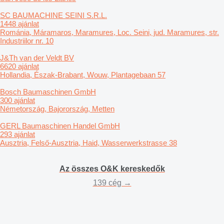
SC BAUMACHINE SEINI S.R.L.
1448 ajánlat
Románia, Máramaros, Maramures, Loc. Seini, jud. Maramures, str.
Industriilor nr. 10
J&Th van der Veldt BV
6620 ajánlat
Hollandia, Észak-Brabant, Wouw, Plantagebaan 57
Bosch Baumaschinen GmbH
300 ajánlat
Németország, Bajorország, Metten
GERL Baumaschinen Handel GmbH
293 ajánlat
Ausztria, Felső-Ausztria, Haid, Wasserwerkstrasse 38
Az összes O&K kereskedők
139 cég →