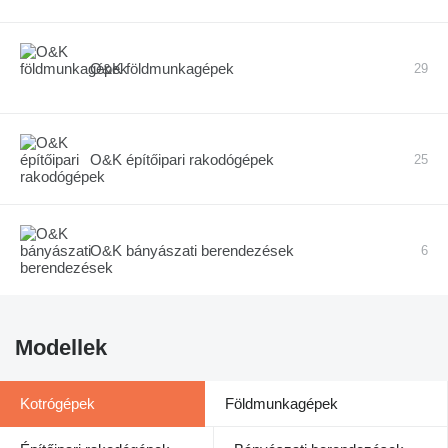
O&K földmunkagépek
29
O&K építőipari rakodógépek
25
O&K bányászati berendezések
6
Modellek
Kotrógépek
Földmunkagépek