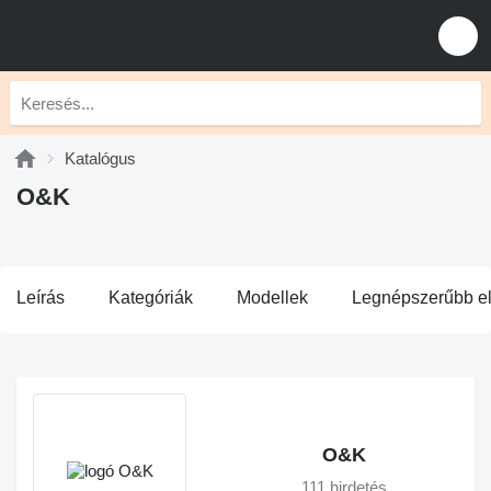
Katalógus
O&K
Leírás
Kategóriák
Modellek
Legnépszerűbb e
O&K
111 hirdetés