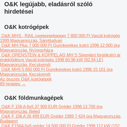
O&K legújabb, eladásról szóló
hirdetései
O&K kotrógépek
O&K MHS , RAIL zweiwegebagger
7 800 000 Ft
Vasúti kotrógép
1999
Magyarország, Sárrétudvari
O&K MH Plus
7 000 000 Ft
Gumikerekes kotró
1996
12 000 óra
Magyarország, Nyíregyháza
O&K ORENSTEIN & KOPPEL AG MH S Sinenjáró forgókotró
ár
érdeklődésre
Vasúti kotrógép
1998
60.96 kW (82.94 LE)
Magyarország, Kecskemét
O&K MH5
5 850 000 Ft
Gumikerekes kotró
1996
15 101 óra
Magyarország, Kecskemét
Az összes O&K kotrógépek
89 hirdetés →
O&K földmunkagépek
O&K F 156 A 6x6
37 900 EUR
Gréder
1998
13 700 óra
Magyarország, Beled
O&K F 106 A
26 499 EUR
Gréder
1989
7 424 óra
Magyarország,
Budapest
O&K F156A 6x6 gréder
14 500 000 Ft
Gréder
1998
112 kW (152