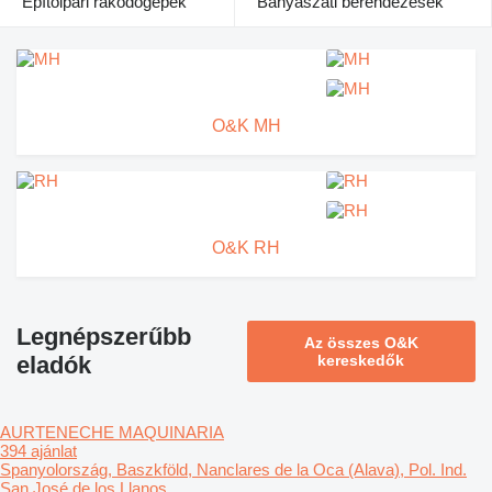
Építőipari rakodógépek
Bányászati berendezések
O&K MH
O&K RH
Legnépszerűbb
Az összes O&K
eladók
kereskedők
AURTENECHE MAQUINARIA
394 ajánlat
Spanyolország, Baszkföld, Nanclares de la Oca (Alava), Pol. Ind.
San José de los Llanos