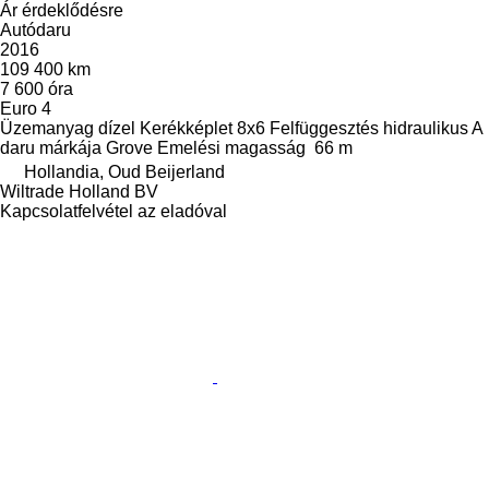
Ár érdeklődésre
Autódaru
2016
109 400 km
7 600 óra
Euro 4
Üzemanyag
dízel
Kerékképlet
8x6
Felfüggesztés
hidraulikus
A
daru márkája
Grove
Emelési magasság
66 m
Hollandia, Oud Beijerland
Wiltrade Holland BV
Kapcsolatfelvétel az eladóval