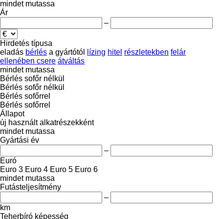
mindet mutassa
Ár
–
Hirdetés típusa
eladás
bérlés
a gyártótól
lízing
hitel
részletekben
felár
ellenében csere
átváltás
mindet mutassa
Bérlés sofőr nélkül
Bérlés sofőr nélkül
Bérlés sofőrrel
Bérlés sofőrrel
Állapot
új
használt
alkatrészekként
mindet mutassa
Gyártási év
–
Euró
Euro 3
Euro 4
Euro 5
Euro 6
mindet mutassa
Futásteljesítmény
–
km
Teherbíró képesség