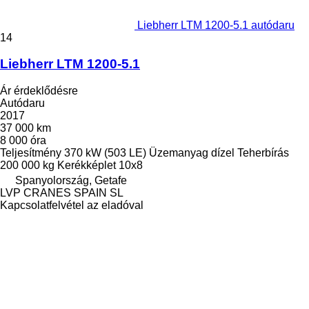
Liebherr LTM 1200-5.1 autódaru
14
Liebherr LTM 1200-5.1
Ár érdeklődésre
Autódaru
2017
37 000 km
8 000 óra
Teljesítmény
370 kW (503 LE)
Üzemanyag
dízel
Teherbírás
200 000 kg
Kerékképlet
10x8
Spanyolország, Getafe
LVP CRANES SPAIN SL
Kapcsolatfelvétel az eladóval