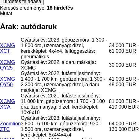
Hirdetés feladása
Keresés eredménye:
18 hirdetés
Mutat
Árak: autódaruk
Gyártási év: 2023, gépüzemóra: 1 300 -
XCMG
1 800 óra, üzemanyag: dízel,
34 000 EUR -
XCT
kerékképlet: 4x4x4, felfüggesztés:
61 000 EUR
pneumatikus
XCMG
Gyártási év: 2022, a daru márkája:
30 000 EUR
QY25
XCMG
Gyártási év: 2022, futásteljesítmény:
XCMG
1 400 - 1 700 km, gépüzemóra: 1 300 -
41 000 EUR -
QY50
2 200 óra, üzemanyag: dízel, a daru
48 000 EUR
márkája: XCMG
Gyártási év: 2021, futásteljesítmény:
XCMG
11 000 km, gépüzemóra: 1 700 - 3 100
81 000 EUR -
XCA
óra, üzemanyag: dízel, kerékképlet:
410 000 EUR
10x8x10
Gyártási év: 2023, futásteljesítmény:
Zoomlion
3 800 - 6 100 km, gépüzemóra: 930 -
64 000 EUR -
ZTC
1 500 óra, üzemanyag: dízel,
130 000 EUR
kerékképlet: 8x4/4x4x4