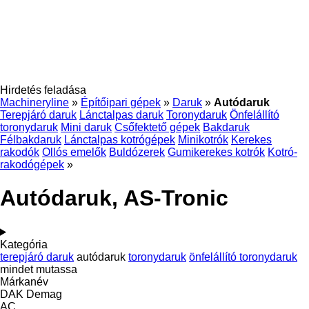
Hirdetés feladása
Machineryline
»
Építőipari gépek
»
Daruk
»
Autódaruk
Terepjáró daruk
Lánctalpas daruk
Toronydaruk
Önfelállító
toronydaruk
Mini daruk
Csőfektető gépek
Bakdaruk
Félbakdaruk
Lánctalpas kotrógépek
Minikotrók
Kerekes
rakodók
Ollós emelők
Buldózerek
Gumikerekes kotrók
Kotró-
rakodógépek
»
Autódaruk, AS-Tronic
Kategória
terepjáró daruk
autódaruk
toronydaruk
önfelállító toronydaruk
mindet mutassa
Márkanév
DAK
Demag
AC