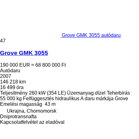
Grove GMK 3055 autódaru
47
Grove GMK 3055
190 000 EUR
≈ 68 800 000 Ft
Autódaru
2007
146 218 km
16 499 óra
Teljesítmény
260 kW (354 LE)
Üzemanyag
dízel
Teherbírás
55 000 kg
Felfüggesztés
hidraulikus
A daru márkája
Grove
Emelési magasság
43 m
Ukrajna, Chornomorsk
Dniprotransnafta
Kapcsolatfelvétel az eladóval