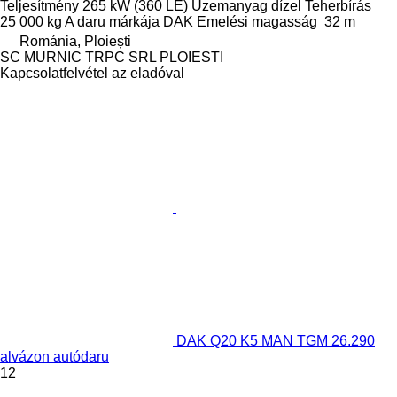
Teljesítmény
265 kW (360 LE)
Üzemanyag
dízel
Teherbírás
25 000 kg
A daru márkája
DAK
Emelési magasság
32 m
Románia, Ploiești
SC MURNIC TRPC SRL PLOIESTI
Kapcsolatfelvétel az eladóval
DAK Q20 K5 MAN TGM 26.290
alvázon autódaru
12