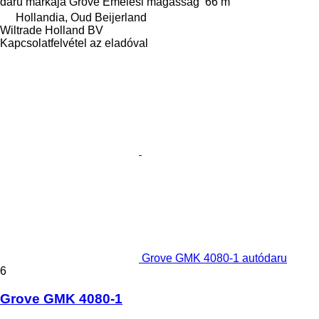
daru márkája
Grove
Emelési magasság
66 m
Hollandia, Oud Beijerland
Wiltrade Holland BV
Kapcsolatfelvétel az eladóval
Grove GMK 4080-1 autódaru
6
Grove GMK 4080-1