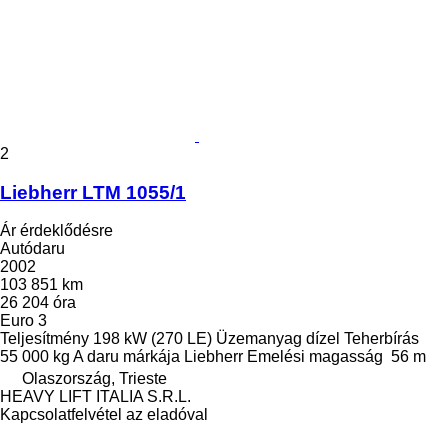
2
Liebherr LTM 1055/1
Ár érdeklődésre
Autódaru
2002
103 851 km
26 204 óra
Euro 3
Teljesítmény
198 kW (270 LE)
Üzemanyag
dízel
Teherbírás
55 000 kg
A daru márkája
Liebherr
Emelési magasság
56 m
Olaszország, Trieste
HEAVY LIFT ITALIA S.R.L.
Kapcsolatfelvétel az eladóval