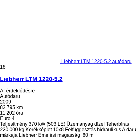
Liebherr LTM 1220-5.2 autódaru
18
Liebherr LTM 1220-5.2
Ár érdeklődésre
Autódaru
2009
82 795 km
11 202 óra
Euro 4
Teljesítmény
370 kW (503 LE)
Üzemanyag
dízel
Teherbírás
220 000 kg
Kerékképlet
10x8
Felfüggesztés
hidraulikus
A daru
márkája
Liebherr
Emelési magasság
60 m