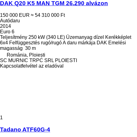
DAK Q20 K5 MAN TGM 26.290 alvázon
150 000 EUR
≈ 54 310 000 Ft
Autódaru
2014
Euro 6
Teljesítmény
250 kW (340 LE)
Üzemanyag
dízel
Kerékképlet
6x4
Felfüggesztés
rugó/rugó
A daru márkája
DAK
Emelési
magasság
30 m
Románia, Ploiești
SC MURNIC TRPC SRL PLOIESTI
Kapcsolatfelvétel az eladóval
1
Tadano ATF60G-4