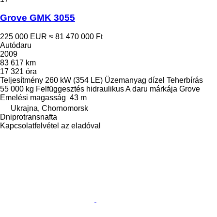
Grove GMK 3055
225 000 EUR
≈ 81 470 000 Ft
Autódaru
2009
83 617 km
17 321 óra
Teljesítmény
260 kW (354 LE)
Üzemanyag
dízel
Teherbírás
55 000 kg
Felfüggesztés
hidraulikus
A daru márkája
Grove
Emelési magasság
43 m
Ukrajna, Chornomorsk
Dniprotransnafta
Kapcsolatfelvétel az eladóval