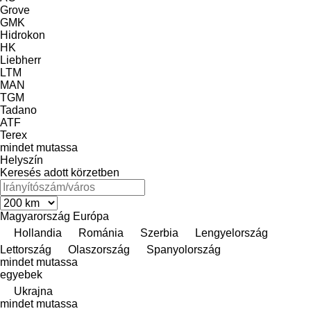
Grove
GMK
Hidrokon
HK
Liebherr
LTM
MAN
TGM
Tadano
ATF
Terex
mindet mutassa
Helyszín
Keresés adott körzetben
Magyarország
Európa
Hollandia
Románia
Szerbia
Lengyelország
Lettország
Olaszország
Spanyolország
mindet mutassa
egyebek
Ukrajna
mindet mutassa