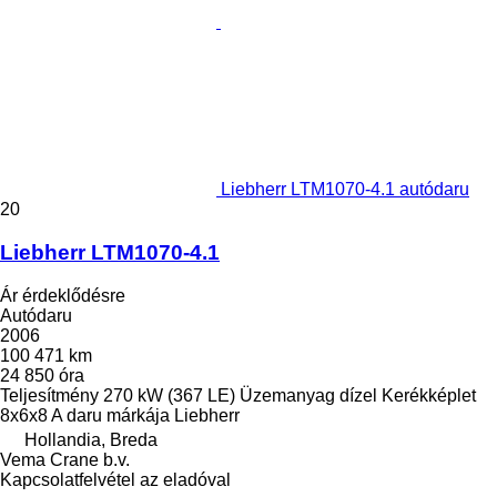
Liebherr LTM1070-4.1 autódaru
20
Liebherr LTM1070-4.1
Ár érdeklődésre
Autódaru
2006
100 471 km
24 850 óra
Teljesítmény
270 kW (367 LE)
Üzemanyag
dízel
Kerékképlet
8x6x8
A daru márkája
Liebherr
Hollandia, Breda
Vema Crane b.v.
Kapcsolatfelvétel az eladóval