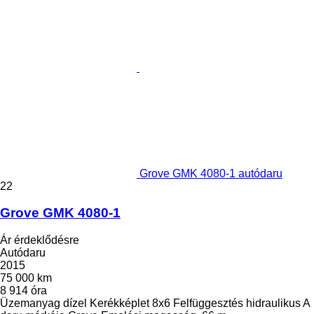
Grove GMK 4080-1 autódaru
22
Grove GMK 4080-1
Ár érdeklődésre
Autódaru
2015
75 000 km
8 914 óra
Üzemanyag
dízel
Kerékképlet
8x6
Felfüggesztés
hidraulikus
A