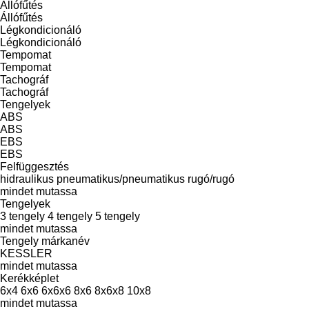
Állófűtés
Állófűtés
Légkondicionáló
Légkondicionáló
Tempomat
Tempomat
Tachográf
Tachográf
Tengelyek
ABS
ABS
EBS
EBS
Felfüggesztés
hidraulikus
pneumatikus/pneumatikus
rugó/rugó
mindet mutassa
Tengelyek
3 tengely
4 tengely
5 tengely
mindet mutassa
Tengely márkanév
KESSLER
mindet mutassa
Kerékképlet
6x4
6x6
6x6x6
8x6
8x6x8
10x8
mindet mutassa