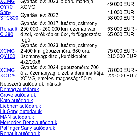
XCMG
Gyártási év: 2023, a daru márkája:
49 000 EUR
QY70
XCMG
Sany
41 000 EUR -
Gyártási év: 2022
STC800
58 000 EUR
Gyártási év: 2017, futásteljesítmény:
Renault
250 000 - 260 000 km, üzemanyag:
63 000 EUR -
C 380
dízel, kerékképlet: 6x4, felfüggesztés:
65 000 EUR
rugó
Gyártási év: 2023, futásteljesítmény:
XCMG
2 400 km, gépüzemóra: 680 óra,
75 000 EUR -
QY100
üzemanyag: dízel, kerékképlet:
210 000 EUR
4x2/10x6
Gyártási év: 2024, gépüzemóra: 700
XCMG
78 000 EUR -
óra, üzemanyag: dízel, a daru márkája:
XCT25
220 000 EUR
XCMG, emelési magasság: 50 m
Népszerű autódaruk márkák
Demag autódaruk
Grove autódaruk
Kato autódaruk
Liebherr autódaruk
LiuGong autódaruk
MAN autódaruk
Mercedes-Benz autódaruk
Palfinger Sany autódaruk
Renault autódaruk