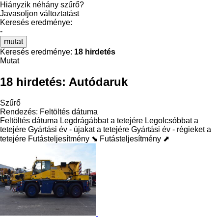
Hiányzik néhány szűrő?
Javasoljon változtatást
Keresés eredménye:
-
mutat
Keresés eredménye:
18 hirdetés
Mutat
18 hirdetés:
Autódaruk
Szűrő
Rendezés
:
Feltöltés dátuma
Feltöltés dátuma
Legdrágábbat a tetejére
Legolcsóbbat a
tetejére
Gyártási év - újakat a tetejére
Gyártási év - régieket a
tetejére
Futásteljesítmény ⬊
Futásteljesítmény ⬈