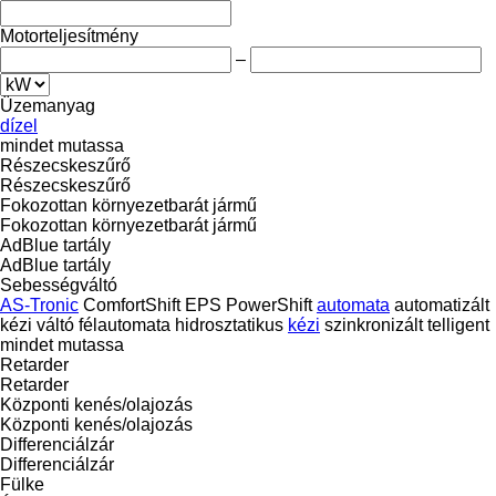
Motorteljesítmény
–
Üzemanyag
dízel
mindet mutassa
Részecskeszűrő
Részecskeszűrő
Fokozottan környezetbarát jármű
Fokozottan környezetbarát jármű
AdBlue tartály
AdBlue tartály
Sebességváltó
AS-Tronic
ComfortShift
EPS
PowerShift
automata
automatizált
kézi váltó
félautomata
hidrosztatikus
kézi
szinkronizált
telligent
mindet mutassa
Retarder
Retarder
Központi kenés/olajozás
Központi kenés/olajozás
Differenciálzár
Differenciálzár
Fülke