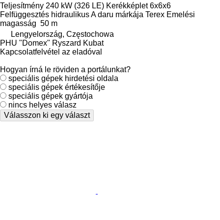
Teljesítmény
240 kW (326 LE)
Kerékképlet
6x6x6
Felfüggesztés
hidraulikus
A daru márkája
Terex
Emelési
magasság
50 m
Lengyelország, Częstochowa
PHU "Domex" Ryszard Kubat
Kapcsolatfelvétel az eladóval
Hogyan írná le röviden a portálunkat?
speciális gépek hirdetési oldala
speciális gépek értékesítője
speciális gépek gyártója
nincs helyes válasz
Válasszon ki egy választ