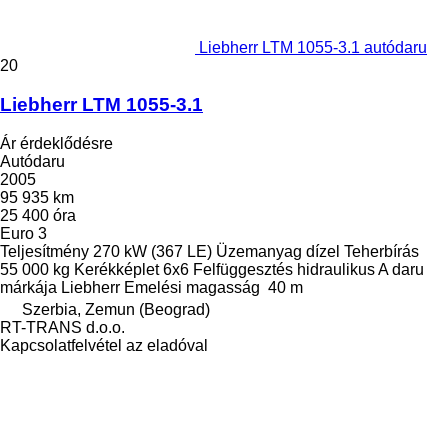
Liebherr LTM 1055-3.1 autódaru
20
Liebherr LTM 1055-3.1
Ár érdeklődésre
Autódaru
2005
95 935 km
25 400 óra
Euro 3
Teljesítmény
270 kW (367 LE)
Üzemanyag
dízel
Teherbírás
55 000 kg
Kerékképlet
6x6
Felfüggesztés
hidraulikus
A daru
márkája
Liebherr
Emelési magasság
40 m
Szerbia, Zemun (Beograd)
RT-TRANS d.o.o.
Kapcsolatfelvétel az eladóval