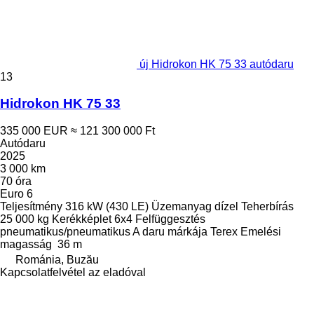
új Hidrokon HK 75 33 autódaru
13
Hidrokon HK 75 33
335 000 EUR
≈ 121 300 000 Ft
Autódaru
2025
3 000 km
70 óra
Euro 6
Teljesítmény
316 kW (430 LE)
Üzemanyag
dízel
Teherbírás
25 000 kg
Kerékképlet
6x4
Felfüggesztés
pneumatikus/pneumatikus
A daru márkája
Terex
Emelési
magasság
36 m
Románia, Buzău
Kapcsolatfelvétel az eladóval