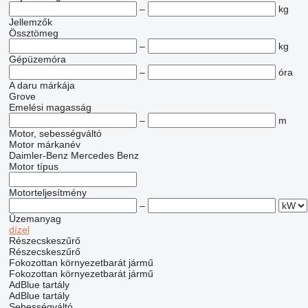
–
kg
Jellemzők
Össztömeg
–
kg
Gépüzemóra
–
óra
A daru márkája
Grove
Emelési magasság
–
m
Motor, sebességváltó
Motor márkanév
Daimler-Benz
Mercedes Benz
Motor típus
Motorteljesítmény
–
Üzemanyag
dízel
Részecskeszűrő
Részecskeszűrő
Fokozottan környezetbarát jármű
Fokozottan környezetbarát jármű
AdBlue tartály
AdBlue tartály
Sebességváltó