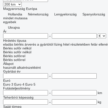
Magyarország
Európa
Hollandia
Németország
Lengyelország
Spanyolország
mindet mutassa
egyebek
Ukrajna
Ár
–
Hirdetés típusa
eladás
bérlés
árverés
a gyártótól
lízing
hitel
részletekben
felár ellen
Bérlés sofőr nélkül
Bérlés sofőr nélkül
Bérlés sofőrrel
Bérlés sofőrrel
Állapot
használt
alkatrészekként
Gyártási év
–
Euró
Euro 3
Euro 4
Euro 5
Futásteljesítmény
–
km
Teherbíró képesség
–
kg
Saját tömeg