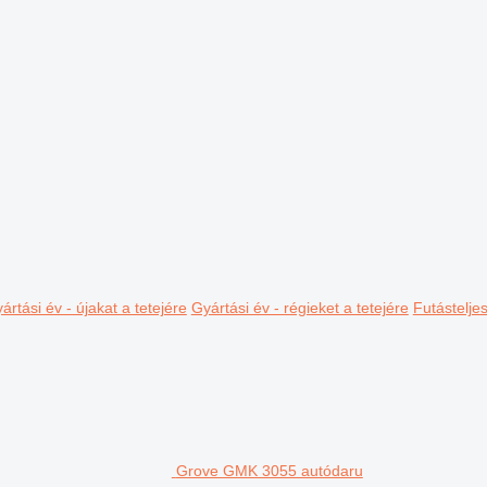
ártási év - újakat a tetejére
Gyártási év - régieket a tetejére
Futástelje
Grove GMK 3055 autódaru