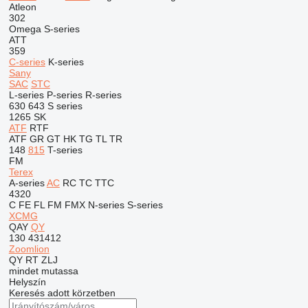
Atleon
302
Omega
S-series
ATT
359
C-series
K-series
Sany
SAC
STC
L-series
P-series
R-series
630
643
S series
1265
SK
ATF
RTF
ATF
GR
GT
HK
TG
TL
TR
148
815
T-series
FM
Terex
A-series
AC
RC
TC
TTC
4320
C
FE
FL
FM
FMX
N-series
S-series
XCMG
QAY
QY
130
431412
Zoomlion
QY
RT
ZLJ
mindet mutassa
Helyszín
Keresés adott körzetben