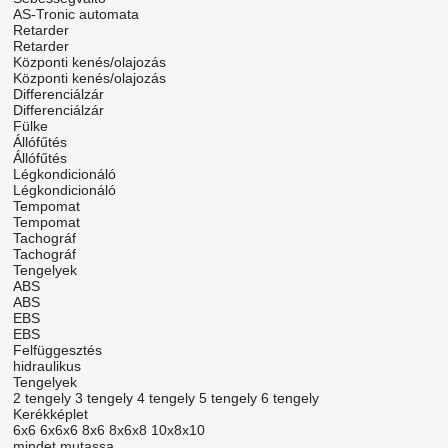
AS-Tronic
automata
Retarder
Retarder
Központi kenés/olajozás
Központi kenés/olajozás
Differenciálzár
Differenciálzár
Fülke
Állófűtés
Állófűtés
Légkondicionáló
Légkondicionáló
Tempomat
Tempomat
Tachográf
Tachográf
Tengelyek
ABS
ABS
EBS
EBS
Felfüggesztés
hidraulikus
Tengelyek
2 tengely
3 tengely
4 tengely
5 tengely
6 tengely
Kerékképlet
6x6
6x6x6
8x6
8x6x8
10x8x10
mindet mutassa