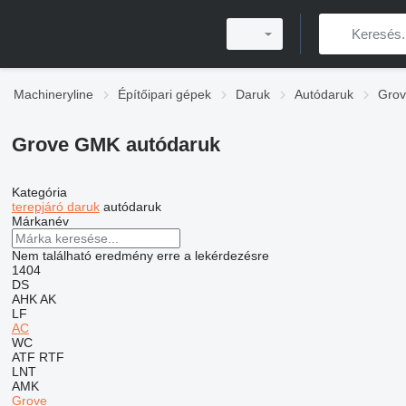
Machineryline
Építőipari gépek
Daruk
Autódaruk
Grov
Grove GMK autódaruk
Kategória
terepjáró daruk
autódaruk
Márkanév
Nem található eredmény erre a lekérdezésre
1404
DS
AHK
AK
LF
AC
WC
ATF
RTF
LNT
AMK
Grove