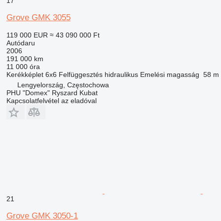
17
Grove GMK 3055
119 000 EUR
≈ 43 090 000 Ft
Autódaru
2006
191 000 km
11 000 óra
Kerékképlet
6x6
Felfüggesztés
hidraulikus
Emelési magasság
58 m
Lengyelország, Częstochowa
PHU "Domex" Ryszard Kubat
Kapcsolatfelvétel az eladóval
21
Grove GMK 3050-1