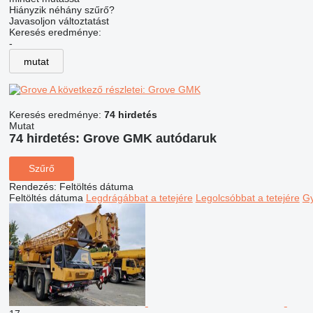
Hiányzik néhány szűrő?
Javasoljon változtatást
Keresés eredménye:
-
mutat
A következő részletei: Grove GMK
Keresés eredménye:
74 hirdetés
Mutat
74 hirdetés:
Grove GMK autódaruk
Szűrő
Rendezés
:
Feltöltés dátuma
Feltöltés dátuma
Legdrágábbat a tetejére
Legolcsóbbat a tetejére
Gy