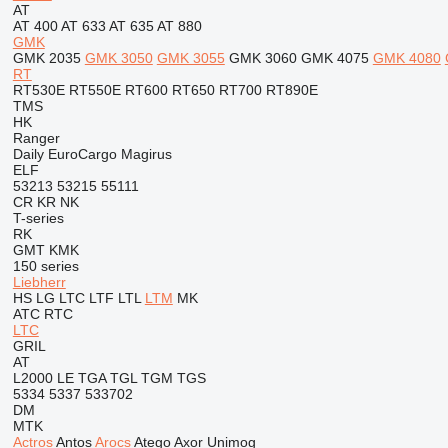
AT
AT 400
AT 633
AT 635
AT 880
GMK
GMK 2035
GMK 3050
GMK 3055
GMK 3060
GMK 4075
GMK 4080
RT
RT530E
RT550E
RT600
RT650
RT700
RT890E
TMS
HK
Ranger
Daily
EuroCargo
Magirus
ELF
53213
53215
55111
CR
KR
NK
T-series
RK
GMT
KMK
150 series
Liebherr
HS
LG
LTC
LTF
LTL
LTM
MK
ATC
RTC
LTC
GRIL
AT
L2000
LE
TGA
TGL
TGM
TGS
5334
5337
533702
DM
MTK
Actros
Antos
Arocs
Atego
Axor
Unimog